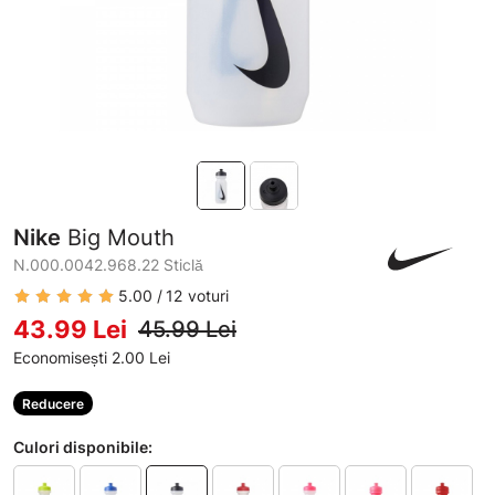
Nike
Big Mouth
N.000.0042.968.22 Sticlă
5.00
12
voturi
43.99 Lei
45.99 Lei
Economisești 2.00 Lei
Reducere
Culori disponibile: