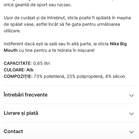
orice geantă de sport sau rucsac.
Ușor de curățat și de întreținut, sticla poate fi spălată în mașina
de spălat vase, astfel încât să fie gata pentru următoarea
utilizare.
Indiferent dacă ești la sală sau în altă parte, ia sticla
Nike Big
Mouth
cu tine pentru a te hidrata în mișcare!
CAPACITATE
: 0,65 litri
CULOARE: Alb
COMPOZIȚIE:
73% polietilenă, 23% polipropilenă, 4% silicon
Întrebări frecvente
1. Descrierea produsului și fotografiile pe care le-ați furnizat
pe site corespund cu ceea ce voi primi?
Livrare și plată
Toate fotografiile și toate informațiile sunt pregătite și selectate
Noi, cei de la ShopSector, ne străduim să oferim rapiditate și
cu atenție pentru ca Clientul să aibă posibilitatea de a-și face o
profesionalism în livrarea comenzilor dumneavoastră, de aceea
idee cât mai clară și corectă a produsului dat. Vă garantăm că
Contact
folosim serviciile firmei de curierat
Fan Courier.
imaginile și informațiile corespund 100% cu ceea ce veți primi. În
Telefon: 031 433 5005
Livram în orice punct din România în termen de 2-3 zile