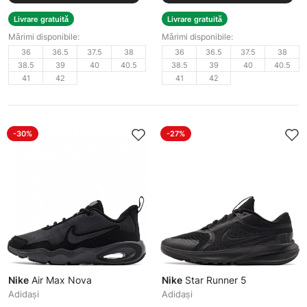
Livrare gratuită
Livrare gratuită
Mărimi disponibile:
Mărimi disponibile:
36
36.5
37.5
38
36
36.5
37.5
38
38.5
39
40
40.5
38.5
39
40
40.5
41
42
41
42
-30%
-27%
Nike
Air Max Nova
Nike
Star Runner 5
Adidași
Adidași