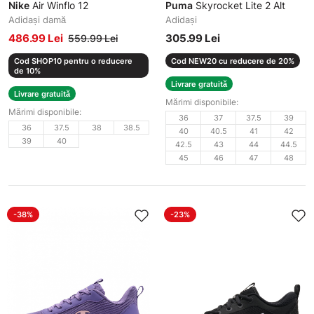
Nike
Air Winflo 12
Puma
Skyrocket Lite 2 Alt
Adidași damă
Adidași
486.99 Lei
305.99 Lei
559.99 Lei
Cod SHOP10 pentru o reducere
Cod NEW20 cu reducere de 20%
de 10%
Livrare gratuită
Livrare gratuită
Mărimi disponibile:
Mărimi disponibile:
36
37
37.5
39
36
37.5
38
38.5
40
40.5
41
42
39
40
42.5
43
44
44.5
45
46
47
48
-38%
-23%