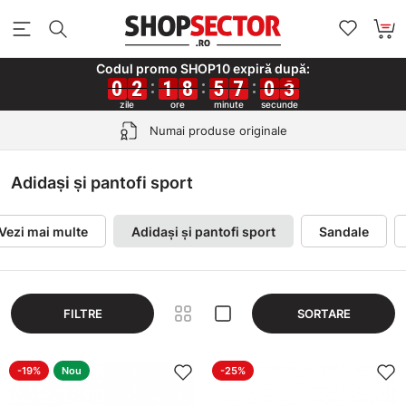
Codul promo SHOP10 expiră după:
0
0
0
0
2
2
2
2
1
1
1
1
8
8
8
8
5
5
5
5
7
7
7
7
0
0
0
0
1
2
1
2
Retur gratuit în 30 de zile
Adidași și pantofi sport
Vezi mai multe
Adidași și pantofi sport
Sandale
FILTRE
SORTARE
-19%
Nou
-25%