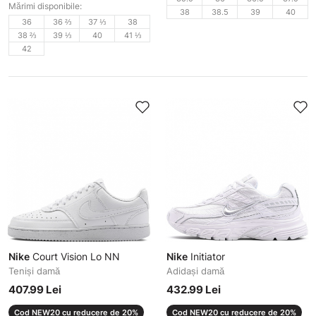
Mărimi disponibile:
38
38.5
39
40
36
36 ⅔
37 ⅓
38
38 ⅔
39 ⅓
40
41 ⅓
42
Nike
Court Vision Lo NN
Nike
Initiator
Teniși damă
Adidași damă
407.99 Lei
432.99 Lei
Cod NEW20 cu reducere de 20%
Cod NEW20 cu reducere de 20%