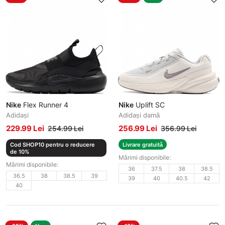
Nike
Flex Runner 4
Nike
Uplift SC
Adidași
Adidași damă
229.99 Lei
256.99 Lei
254.99 Lei
356.99 Lei
Cod SHOP10 pentru o reducere
Livrare gratuită
de 10%
Mărimi disponibile:
Mărimi disponibile:
36
37.5
38
38.5
36.5
38
38.5
39
39
40
40.5
42
40