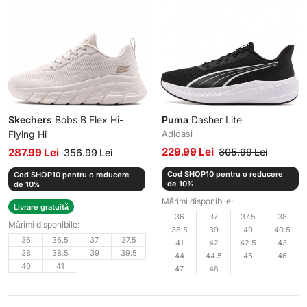
Skechers
Bobs B Flex Hi-
Puma
Dasher Lite
Flying Hi
Adidași
Adidași damă
229.99 Lei
287.99 Lei
305.99 Lei
356.99 Lei
Cod SHOP10 pentru o reducere
Cod SHOP10 pentru o reducere
de 10%
de 10%
Mărimi disponibile:
Livrare gratuită
36
37
37.5
38
Mărimi disponibile:
38.5
39
40
40.5
36
36.5
37
37.5
41
42
42.5
43
38
38.5
39
39.5
44
44.5
45
46
40
41
47
48