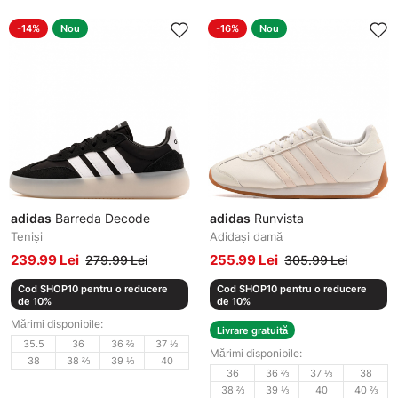
-14%
Nou
-16%
Nou
adidas
Barreda Decode
adidas
Runvista
Teniși
Adidași damă
239.99 Lei
255.99 Lei
279.99 Lei
305.99 Lei
Cod SHOP10 pentru o reducere
Cod SHOP10 pentru o reducere
de 10%
de 10%
Mărimi disponibile:
Livrare gratuită
35.5
36
36 ⅔
37 ⅓
Mărimi disponibile:
38
38 ⅔
39 ⅓
40
36
36 ⅔
37 ⅓
38
38 ⅔
39 ⅓
40
40 ⅔