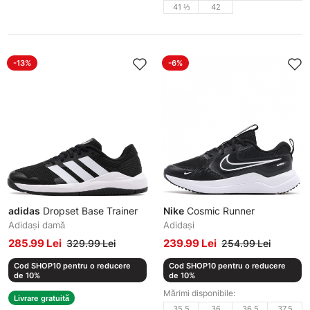
41 ⅓
42
-13%
-6%
adidas
Dropset Base Trainer
Nike
Cosmic Runner
Adidași damă
Adidași
285.99 Lei
239.99 Lei
329.99 Lei
254.99 Lei
Cod SHOP10 pentru o reducere
Cod SHOP10 pentru o reducere
de 10%
de 10%
Mărimi disponibile:
Livrare gratuită
35.5
36
36.5
37.5