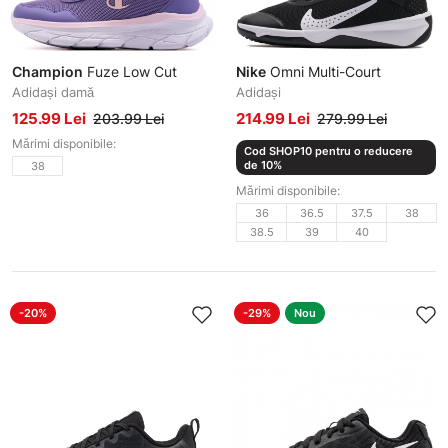
Champion
Fuze Low Cut
Nike
Omni Multi-Court
Adidași damă
Adidași
125.99 Lei
214.99 Lei
203.99 Lei
279.99 Lei
Mărimi disponibile:
Cod SHOP10 pentru o reducere
de 10%
38
Mărimi disponibile:
36
36.5
37.5
38
38.5
39
40
-20%
-29%
Nou