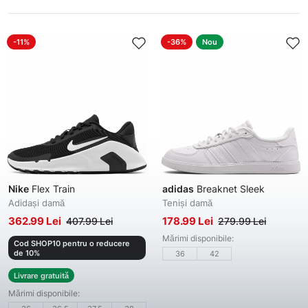
-11%
-36%
Nou
Nike
Flex Train
adidas
Breaknet Sleek
Adidași damă
Teniși damă
362.99 Lei
178.99 Lei
407.99 Lei
279.99 Lei
Mărimi disponibile:
Cod SHOP10 pentru o reducere
de 10%
36
42
Livrare gratuită
Mărimi disponibile: