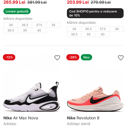
265.99 Lei
203.99 Lei
381.99 Lei
279.99 Lei
Livrare gratuită
Cod SHOP10 pentru o reducere
de 10%
Mărimi disponibile:
Mărimi disponibile:
36
36.5
37.5
38
36
36.5
37.5
38
38.5
39
40
38.5
39
40
-12%
-28%
Nou
Nike
Air Max Nova
Nike
Revolution 8
Adidași
Adidași damă