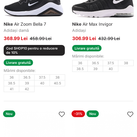
Nike
Air Zoom Bella 7
Nike
Air Max Invigor
Adidași damă
Adidași
368.99 Lei
306.99 Lei
458.99 Lei
432.99 Lei
Cod SHOP10 pentru o reducere
Livrare gratuită
de 10%
Mărimi disponibile:
Livrare gratuită
36
36.5
37.5
38
38.5
39
40
Mărimi disponibile:
36
36.5
37.5
38
38.5
39
40
40.5
41
42
Nou
-31%
Nou