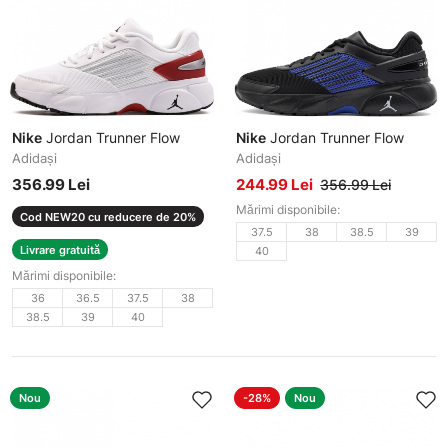
Nike
Jordan Trunner Flow
Nike
Jordan Trunner Flow
Adidași
Adidași
356.99 Lei
244.99 Lei
356.99 Lei
Mărimi disponibile:
Cod NEW20 cu reducere de 20%
37.5
38
38.5
39
Livrare gratuită
40
Mărimi disponibile:
36
36.5
37.5
38
38.5
39
40
Nou
-28%
Nou