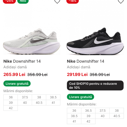
-25%
Nou
-18%
Nike
Downshifter 14
Nike
Downshifter 14
Adidași damă
Adidași damă
265.99 Lei
291.99 Lei
356.99 Lei
356.99 Lei
Livrare gratuită
Cod SHOP10 pentru o reducere
de 10%
Mărimi disponibile:
Livrare gratuită
36
37.5
38
38.5
39
40
40.5
41
Mărimi disponibile:
42
36
36.5
37.5
38
38.5
39
40
40.5
41
42