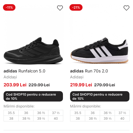
-11%
-21%
adidas
Runfalcon 5.0
adidas
Run 70s 2.0
Adidași
Adidași
203.99 Lei
219.99 Lei
229.99 Lei
279.99 Lei
Cod SHOP10 pentru o reducere
Cod SHOP10 pentru o reducere
de 10%
de 10%
Mărimi disponibile:
Mărimi disponibile:
35.5
36
36 ⅔
37 ⅓
35.5
36
36 ⅔
37 ⅓
38
38 ⅔
39 ⅓
40
38
38 ⅔
39 ⅓
40