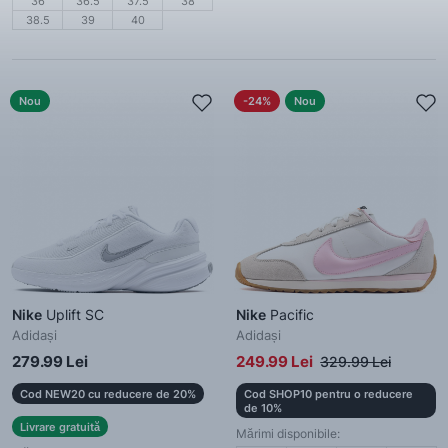
36
36.5
37.5
38
38.5
39
40
Nou
-24%
Nou
Nike
Uplift SC
Nike
Pacific
Adidași
Adidași
279.99 Lei
249.99 Lei
329.99 Lei
Cod NEW20 cu reducere de 20%
Cod SHOP10 pentru o reducere
de 10%
Livrare gratuită
Mărimi disponibile: