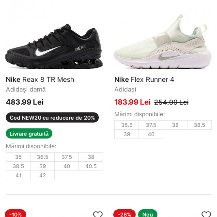
Nike
Reax 8 TR Mesh
Nike
Flex Runner 4
Adidași damă
Adidași
483.99 Lei
183.99 Lei
254.99 Lei
Mărimi disponibile:
Cod NEW20 cu reducere de 20%
36.5
37.5
38
38.5
Livrare gratuită
39
40
Mărimi disponibile:
36
36.5
37.5
38
38.5
39
40
40.5
41
42
-10%
-28%
Nou