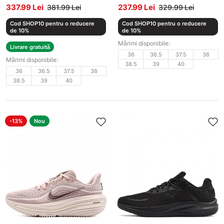
337.99 Lei
237.99 Lei
381.99 Lei
329.99 Lei
Cod SHOP10 pentru o reducere
Cod SHOP10 pentru o reducere
de 10%
de 10%
Mărimi disponibile:
Livrare gratuită
36
36.5
37.5
38
Mărimi disponibile:
38.5
39
40
36
36.5
37.5
38
38.5
39
40
-13%
Nou