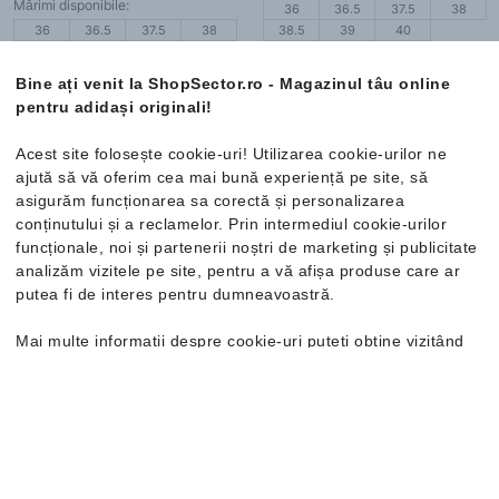
Mărimi disponibile:
36
36.5
37.5
38
36
36.5
37.5
38
38.5
39
40
38.5
39
40
Bine ați venit la ShopSector.ro - Magazinul tâu online
pentru adidași originali!
-12%
Nou
-24%
Acest site folosește cookie-uri! Utilizarea cookie-urilor ne
ajută să vă oferim cea mai bună experiență pe site, să
asigurăm funcționarea sa corectă și personalizarea
conținutului și a reclamelor. Prin intermediul cookie-urilor
funcționale, noi și partenerii noștri de marketing și publicitate
analizăm vizitele pe site, pentru a vă afișa produse care ar
putea fi de interes pentru dumneavoastră.
Mai multe informații despre cookie-uri puteți obține vizitând
pagina
Politica de confidențialitate și cookie-uri
. În cazul în
Nike
Flex Runner 4
Nike
Flex Runner 4
care doriți să modificați setările individuale ale cookie-urilor,
Adidași
Adidași
o puteți face din opțiunea de Personalizare.
224.99 Lei
193.99 Lei
254.99 Lei
254.99 Lei
Cod SHOP10 pentru o reducere
Cod SHOP10 pentru o reducere
de 10%
de 10%