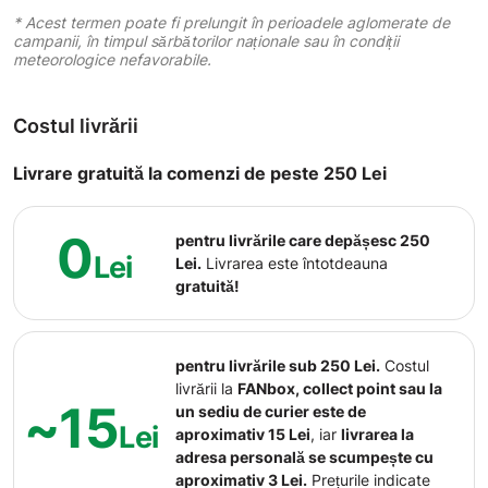
* Acest termen poate fi prelungit în perioadele aglomerate de
campanii, în timpul sărbătorilor naționale sau în condiții
meteorologice nefavorabile.
Costul livrării
Livrare gratuită la comenzi de peste 250 Lei
0
pentru livrările care depășesc 250
Lei
Lei.
Livrarea este întotdeauna
gratuită!
pentru livrările sub 250 Lei.
Costul
livrării la
FANbox, collect point sau la
~15
un sediu de curier este de
Lei
aproximativ 15 Lei
, iar
livrarea la
adresa personală se scumpește cu
aproximativ 3 Lei.
Prețurile indicate