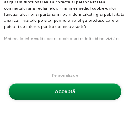
asigurăm funcționarea sa corectă și personalizarea
Buletin
conținutului și a reclamelor. Prin intermediul cookie-urilor
funcționale, noi și partenerii noștri de marketing și publicitate
Obține 5% reducere la prima ta comandă și fii primul care află
analizăm vizitele pe site, pentru a vă afișa produse care ar
despre produse și promoții noi.
putea fi de interes pentru dumneavoastră.
Înscrie-te aici acum!
Mai multe informații despre cookie-uri puteți obține vizitând
pagina
Politica de confidențialitate și cookie-uri
. În cazul în
care doriți să modificați setările individuale ale cookie-urilor,
ABONEAZĂ-TE
o puteți face din opțiunea de Personalizare.
Personalizare
Categorii
Bărbați
Acceptă
Servicii Clienți
Femei
Blog
Copii
SCHIMB SAU RETUR
Devino clientul nostru fidel
Nou
Despre noi
Întrebări frecvente
Reducere
Contact