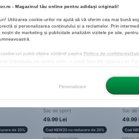
or.ro - Magazinul tâu online pentru adidași originali!
uri! Utilizarea cookie-urilor ne ajută să vă oferim cea mai bună ex
ectă și personalizarea conținutului și a reclamelor. Prin intermedi
Nou
Nou
ii noștri de marketing și publicitate analizăm vizitele pe site, pent
 dumneavoastră.
 cookie-uri puteți obține vizitând pagina
Politica de confidențialitat
ările individuale ale cookie-urilor, o puteți face din opțiunea de Pe
Personalizare
adidas
Linear Gymsack
adidas
Sac de sport
Sac de 
49.99 Lei
49.99 
ucere de 20%
Cod NEW20 cu reducere de 20%
Cod NE
Mărimi disponibile:
Mărimi d