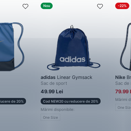
Nou
-22%
adidas
Linear Gymsack
Nike
Br
Sac de sport
Sac de 
49.99 Lei
79.99 
Mărimi d
ucere de 20%
Cod NEW20 cu reducere de 20%
One Siz
Mărimi disponibile:
One Size