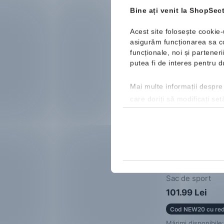
Bine ați venit la ShopSect
Acest site folosește cookie-
asigurăm funcționarea sa cor
Nou
funcționale, noi și partener
putea fi de interes pentru
Mai multe informații despre
care doriți să modificați set
Nike
Brasilia
Sac de sport
101.99 Lei
Cod NEW20 cu red
Mărimi disponibile: