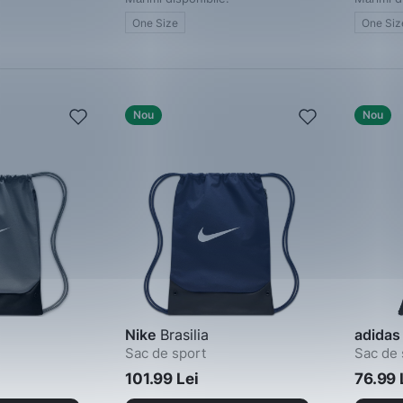
One Size
One Siz
Nou
Nou
Nike
Brasilia
adidas
Sac de sport
Sac de 
101.99 Lei
76.99 