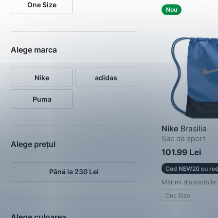
One Size
Nou
Alege marca
Nike
adidas
Puma
Nike
Brasilia
Sac de sport
Alege prețul
101.99 Lei
Cod NEW20 cu red
Până la 230 Lei
Mărimi disponibile:
One Size
Alege culoarea