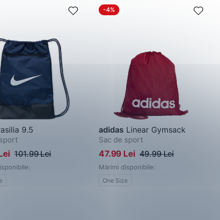
-4%
asilia 9.5
adidas
Linear Gymsack
sport
Sac de sport
Lei
101.99 Lei
47.99 Lei
49.99 Lei
isponibile:
Mărimi disponibile:
e
One Size