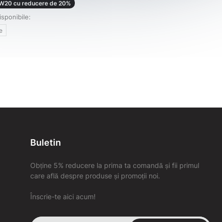
W20 cu reducere de 20%
isponibile:
e
Buletin
Obține 5% reducere la prima ta comandă și fii primul
care află despre produse și promoții noi.
Înscrie-te aici acum!