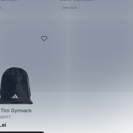
e
One Size
Tiro Gymsack
sport
Lei