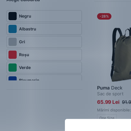
Negru
-28%
Albastru
Gri
Roșu
Verde
Bleumarin
Puma
Deck
Sac de sport
65.99 Lei
91.9
Mărimi disponibile:
One Size