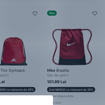
Nou
Tiro Gymsack
Nike
Brasilia
sport
Sac de sport
Lei
101.99 Lei
W20 cu reducere de 20%
Cod NEW20 cu reducere de 20%
isponibile:
Mărimi disponibile:
e
One Size