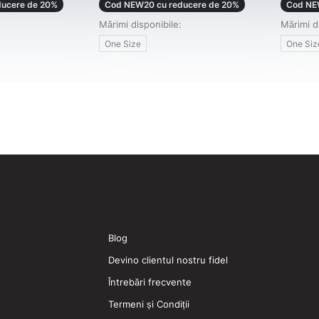
ucere de 20%
Cod NEW20 cu reducere de 20%
Cod NE
Mărimi disponibile:
Mărimi d
One Size
One Siz
Blog
Devino clientul nostru fidel
Întrebări frecvente
Termeni și Condiții