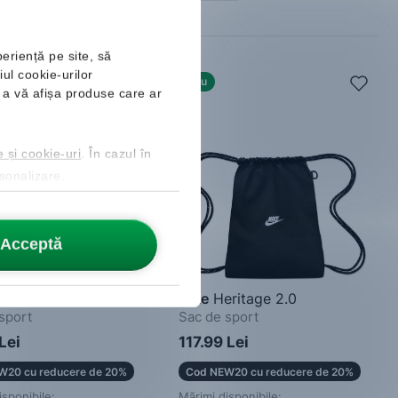
periență pe site, să
ul cookie-urilor
Nou
ru a vă afișa produse care ar
e și cookie-uri
. În cazul în
rsonalizare.
Acceptă
Linear Gymsack
Nike
Heritage 2.0
sport
Sac de sport
Lei
117.99 Lei
W20 cu reducere de 20%
Cod NEW20 cu reducere de 20%
isponibile:
Mărimi disponibile: