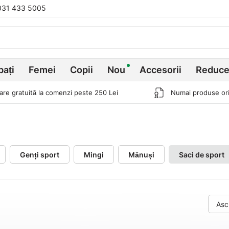
031 433 5005
bați
Femei
Copii
Nou
Accesorii
Reduce
rare gratuită la comenzi peste 250 Lei
Numai produse ori
Genți sport
Mingi
Mănuși
Saci de sport
Asc