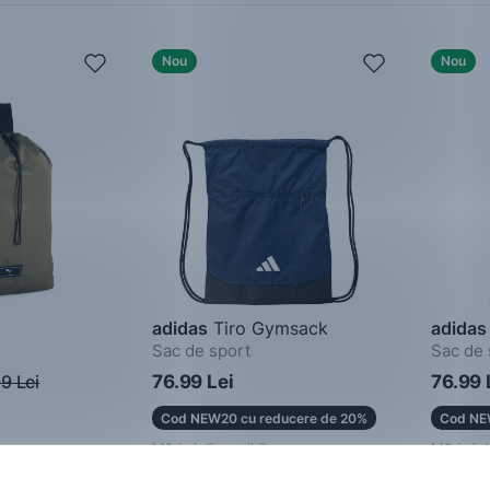
Nou
Nou
adidas
Tiro Gymsack
adidas
Sac de sport
Sac de 
9 Lei
76.99 Lei
76.99 
Cod NEW20 cu reducere de 20%
Cod NE
Mărimi disponibile:
Mărimi d
One Size
One Siz