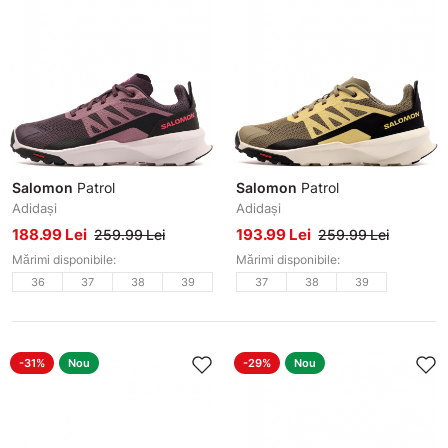
Salomon
Patrol
Salomon
Patrol
Adidași
Adidași
188.99 Lei
193.99 Lei
259.99 Lei
259.99 Lei
Mărimi disponibile:
Mărimi disponibile:
36
37
38
39
37
38
39
-31%
Nou
-29%
Nou