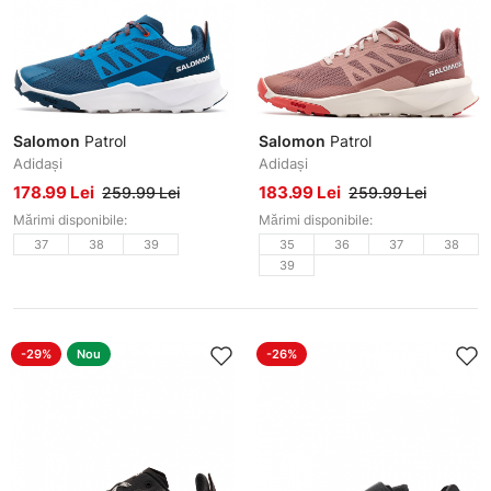
Salomon
Patrol
Salomon
Patrol
Adidași
Adidași
178.99 Lei
183.99 Lei
259.99 Lei
259.99 Lei
Mărimi disponibile:
Mărimi disponibile:
37
38
39
35
36
37
38
39
-29%
Nou
-26%