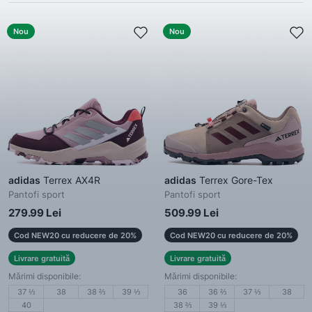
Nou
Nou
adidas
Terrex AX4R
adidas
Terrex Gore-Tex
Pantofi sport
Pantofi sport
279.99 Lei
509.99 Lei
Cod NEW20 cu reducere de 20%
Cod NEW20 cu reducere de 20%
Livrare gratuită
Livrare gratuită
Mărimi disponibile:
Mărimi disponibile:
37 ⅓
38
38 ⅔
39 ⅓
36
36 ⅔
37 ⅓
38
40
38 ⅔
39 ⅓