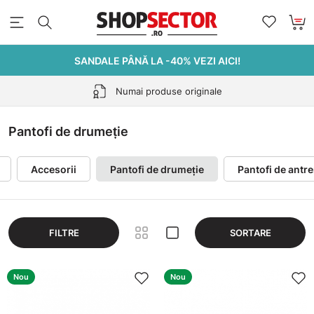
SANDALE PÂNĂ LA -40% VEZI AICI!
Retur gratuit în 30 de zile
Pantofi de drumeție
Accesorii
Pantofi de drumeție
Pantofi de ant
FILTRE
SORTARE
Nou
Nou