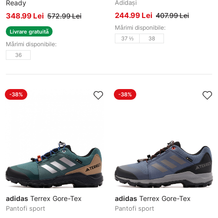
Ready
Adidași
Pantofi sport
244.99 Lei
348.99 Lei
407.99 Lei
572.99 Lei
Mărimi disponibile:
Livrare gratuită
37 ⅓
38
Mărimi disponibile:
36
-38%
-38%
adidas
Terrex Gore-Tex
adidas
Terrex Gore-Tex
Pantofi sport
Pantofi sport