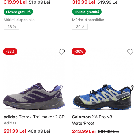
319.99 Lei
319.99 Lei
519.99 Lei
519.99 Lei
Livrare gratuită
Livrare gratuită
Mărimi disponibile:
Mărimi disponibile:
38 ⅔
39 ⅓
-38%
-36%
adidas
Terrex Trailmaker 2 CP
Salomon
XA Pro V8
Adidași
WaterProof
Pantofi sport
291.99 Lei
468.99 Lei
243.99 Lei
381.99 Lei