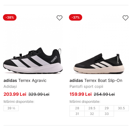
-38%
-37%
adidas
Terrex Agravic
adidas
Terrex Boat Slip-On
Adidași
Pantofi sport copii
203.99 Lei
159.99 Lei
329.99 Lei
254.99 Lei
Mărimi disponibile:
Mărimi disponibile:
39 ⅓
28
28.5
29
30.5
31
32
33