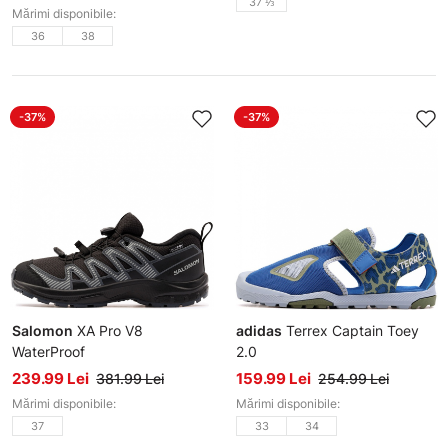
37 ⅓
Mărimi disponibile:
36
38
-37%
-37%
Salomon
XA Pro V8
adidas
Terrex Captain Toey
WaterProof
2.0
Pantofi sport
Sandale
239.99 Lei
159.99 Lei
381.99 Lei
254.99 Lei
Mărimi disponibile:
Mărimi disponibile:
37
33
34