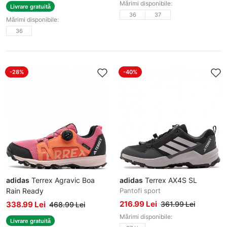
Mărimi disponibile:
Livrare gratuită
36
37
Mărimi disponibile:
36
-28%
-40%
adidas
Terrex Agravic Boa
adidas
Terrex AX4S SL
Rain Ready
Pantofi sport
Pantofi sport
216.99 Lei
338.99 Lei
361.99 Lei
468.99 Lei
Mărimi disponibile:
Livrare gratuită