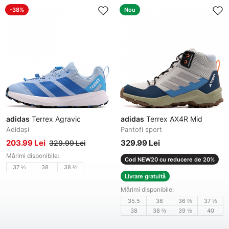
-38%
Nou
adidas
Terrex Agravic
adidas
Terrex AX4R Mid
Adidași
Pantofi sport
203.99 Lei
329.99 Lei
329.99 Lei
Mărimi disponibile:
Cod NEW20 cu reducere de 20%
37 ⅓
38
38 ⅔
Livrare gratuită
Mărimi disponibile:
35.5
36
36 ⅔
37 ⅓
38
38 ⅔
39 ⅓
40