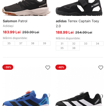
Salomon
Patrol
adidas
Terrex Captain Toey
Adidași
2.0
Sandale
183.99 Lei
259.99 Lei
188.99 Lei
254.99 Lei
Mărimi disponibile:
Mărimi disponibile:
35
37
38
39
31
32
33
34
35
38
-39%
-40%