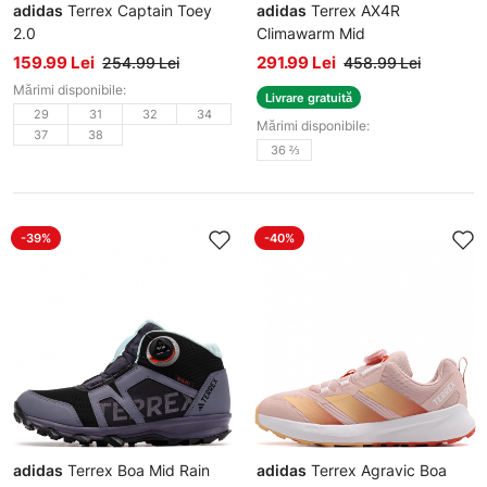
adidas
Terrex Captain Toey
adidas
Terrex AX4R
2.0
Climawarm Mid
Sandale
Încălțăminte iarnă
159.99 Lei
291.99 Lei
254.99 Lei
458.99 Lei
Mărimi disponibile:
Livrare gratuită
29
31
32
34
Mărimi disponibile:
37
38
36 ⅔
-39%
-40%
adidas
Terrex Boa Mid Rain
adidas
Terrex Agravic Boa