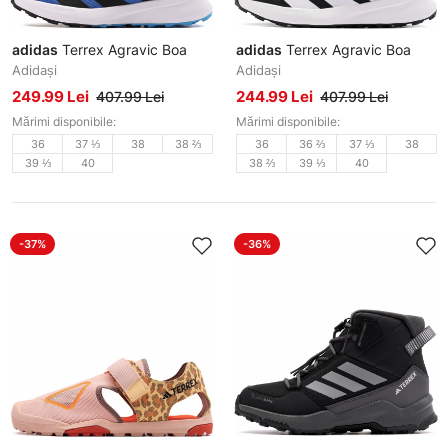
adidas
Terrex Agravic Boa
adidas
Terrex Agravic Boa
Adidași
Adidași
249.99 Lei
244.99 Lei
407.99 Lei
407.99 Lei
Mărimi disponibile:
Mărimi disponibile:
36
37 ⅓
38
38 ⅔
36
36 ⅔
37 ⅓
38
39 ⅓
40
38 ⅔
39 ⅓
40
-37%
-36%