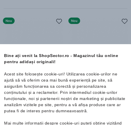
Nou
Nou
Bine ați venit la ShopSector.ro - Magazinul tâu online
pentru adidași originali!
Acest site folosește cookie-uri! Utilizarea cookie-urilor ne
ajută să vă oferim cea mai bună experiență pe site, să
adidas
Terrex Skychaser Mid
adidas
Terrex Tracefinder
asigurăm funcționarea sa corectă și personalizarea
Gore-Tex
Adidași
conținutului și a reclamelor. Prin intermediul cookie-urilor
Pantofi sport
254.99 Lei
458.99 Lei
funcționale, noi și partenerii noștri de marketing și publicitate
analizăm vizitele pe site, pentru a vă afișa produse care ar
Cod NEW20 cu reducere de 20%
Cod NEW20 cu reducere de 20%
putea fi de interes pentru dumneavoastră.
Livrare gratuită
Livrare gratuită
Mai multe informații despre cookie-uri puteți obține vizitând
Mărimi disponibile:
Mărimi disponibile:
36
37 ⅓
38
38 ⅔
pagina
Politica de confidențialitate și cookie-uri
. În cazul în
35.5
36
36 ⅔
37 ⅓