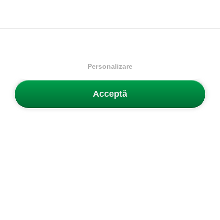
Mărimi disponibile:
Mărimi disponibile:
35.5
36
36 ⅔
37 ⅓
35.5
36
36 ⅔
37 ⅓
38
38 ⅔
39 ⅓
40
38
38 ⅔
39 ⅓
40
Personalizare
Acceptă
Buletin
Obține 5% reducere la prima ta comandă și fii primul care află
despre produse și promoții noi.
Înscrie-te aici acum!