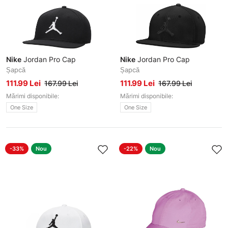
Nike
Jordan Pro Cap
Nike
Jordan Pro Cap
Șapcă
Șapcă
111.99 Lei
111.99 Lei
167.99 Lei
167.99 Lei
Mărimi disponibile:
Mărimi disponibile:
One Size
One Size
-33%
Nou
-22%
Nou