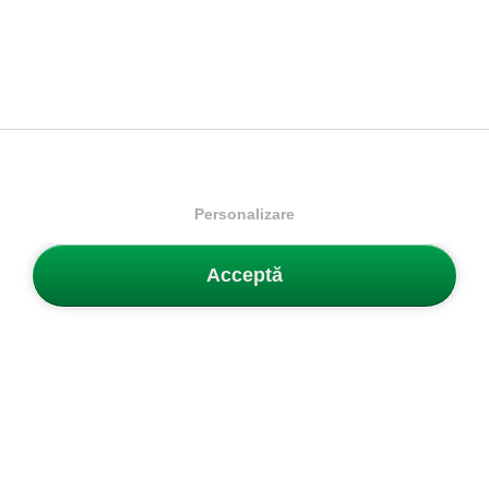
Nike
Club Cap
Nike
Club Cap
Șapcă
Șapcă
85.99 Lei
79.99 Lei
117.99 Lei
91.99 Lei
Mărimi disponibile:
Mărimi disponibile:
One Size
One Size
Personalizare
Acceptă
Buletin
Obține 5% reducere la prima ta comandă și fii primul care află
despre produse și promoții noi.