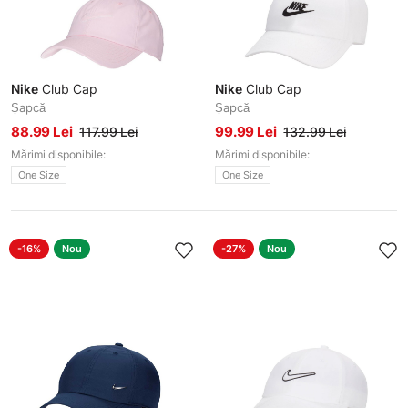
Nike
Club Cap
Nike
Club Cap
Șapcă
Șapcă
88.99 Lei
99.99 Lei
117.99 Lei
132.99 Lei
Mărimi disponibile:
Mărimi disponibile:
One Size
One Size
-16%
Nou
-27%
Nou