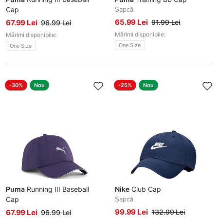
Cap
Șapcă
Șapcă
65.99 Lei
67.99 Lei
91.99 Lei
96.99 Lei
Mărimi disponibile:
Mărimi disponibile:
One Size
One Size
-30%
Nou
-25%
Nou
Puma
Running III Baseball
Nike
Club Cap
Cap
Șapcă
Șapcă
99.99 Lei
67.99 Lei
132.99 Lei
96.99 Lei