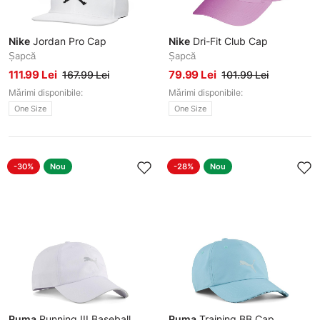
Nike
Jordan Pro Cap
Nike
Dri-Fit Club Cap
Șapcă
Șapcă
111.99 Lei
79.99 Lei
167.99 Lei
101.99 Lei
Mărimi disponibile:
Mărimi disponibile:
One Size
One Size
-30%
Nou
-28%
Nou
Puma
Running III Baseball
Puma
Training BB Cap