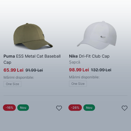
Puma
ESS Metal Cat Baseball
Nike
Dri-Fit Club Cap
Cap
Șapcă
Șapcă
98.99 Lei
65.99 Lei
132.99 Lei
91.99 Lei
Mărimi disponibile:
Mărimi disponibile:
One Size
One Size
-16%
Nou
-26%
Nou