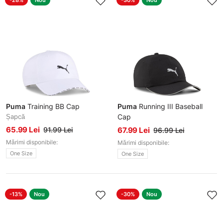
-28%
Nou
-30%
Nou
Puma
Training BB Cap
Puma
Running III Baseball
Șapcă
Cap
Șapcă
65.99 Lei
91.99 Lei
67.99 Lei
96.99 Lei
Mărimi disponibile:
Mărimi disponibile:
One Size
One Size
-13%
Nou
-30%
Nou