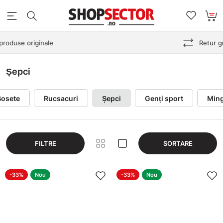
Retur gratuit în 30 de zile
Șepci
Șosete
Rucsacuri
Șepci
Genți sport
Ming
FILTRE
SORTARE
-33%
Nou
-33%
Nou