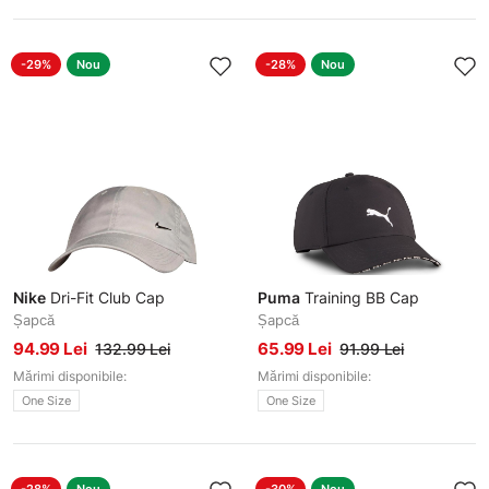
-29%
Nou
-28%
Nou
Nike
Dri-Fit Club Cap
Puma
Training BB Cap
Șapcă
Șapcă
94.99 Lei
65.99 Lei
132.99 Lei
91.99 Lei
Mărimi disponibile:
Mărimi disponibile:
One Size
One Size