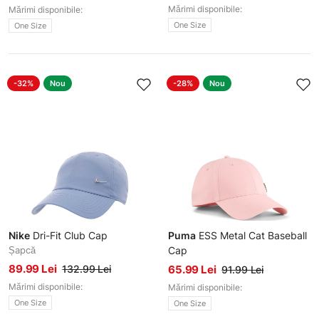
Mărimi disponibile:
Mărimi disponibile:
One Size
One Size
-32%
Nou
-28%
Nou
Nike
Dri-Fit Club Cap
Puma
ESS Metal Cat Baseball
Șapcă
Cap
Șapcă
89.99 Lei
132.99 Lei
65.99 Lei
91.99 Lei
Mărimi disponibile:
Mărimi disponibile:
One Size
One Size