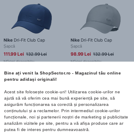
Nike
Dri-Fit Club Cap
Nike
Dri-Fit Club Cap
Șapcă
Șapcă
111.99 Lei
98.99 Lei
132.99 Lei
132.99 Lei
Mărimi disponibile:
Mărimi disponibile:
One Size
One Size
Bine ați venit la ShopSector.ro - Magazinul tâu online
pentru adidași originali!
Acest site folosește cookie-uri! Utilizarea cookie-urilor ne
-28%
-28%
ajută să vă oferim cea mai bună experiență pe site, să
asigurăm funcționarea sa corectă și personalizarea
conținutului și a reclamelor. Prin intermediul cookie-urilor
funcționale, noi și partenerii noștri de marketing și publicitate
analizăm vizitele pe site, pentru a vă afișa produse care ar
putea fi de interes pentru dumneavoastră.