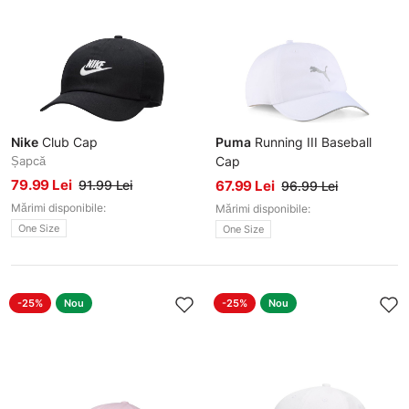
Nike
Club Cap
Puma
Running III Baseball
Șapcă
Cap
Șapcă
79.99 Lei
91.99 Lei
67.99 Lei
96.99 Lei
Mărimi disponibile:
Mărimi disponibile:
One Size
One Size
-25%
Nou
-25%
Nou