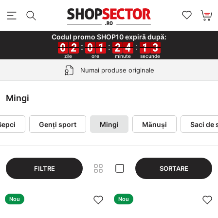
Codul promo SHOP10 expiră după:
0
0
0
0
2
2
2
2
0
0
0
0
1
1
1
1
2
2
2
2
4
4
4
4
1
1
1
1
2
3
2
3
Numai produse originale
Mingi
Șepci
Genți sport
Mingi
Mănuși
Saci de 
FILTRE
SORTARE
Nou
Nou