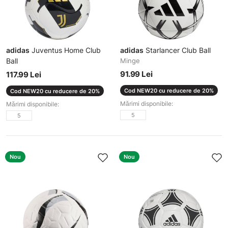
adidas
Juventus Home Club
adidas
Starlancer Club Ball
Ball
Minge
Minge
91.99 Lei
117.99 Lei
Cod NEW20 cu reducere de 20%
Cod NEW20 cu reducere de 20%
Mărimi disponibile:
Mărimi disponibile:
5
5
Nou
Nou