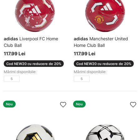
adidas
Liverpool FC Home
adidas
Manchester United
Club Ball
Home Club Ball
Minge
Minge
117.99 Lei
117.99 Lei
Cod NEW20 cu reducere de 20%
Cod NEW20 cu reducere de 20%
Mărimi disponibile:
Mărimi disponibile:
5
5
Nou
Nou