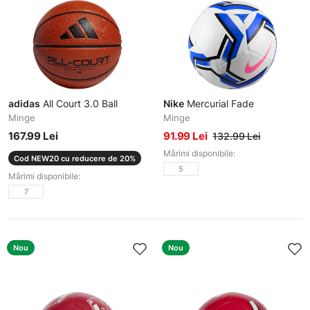
adidas
All Court 3.0 Ball
Nike
Mercurial Fade
Minge
Minge
167.99 Lei
91.99 Lei
132.99 Lei
Mărimi disponibile:
Cod NEW20 cu reducere de 20%
5
Mărimi disponibile:
7
Nou
Nou