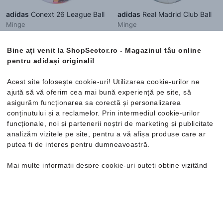
adidas
Conext 26 League Ball
adidas
Real Madrid Club Ball
Minge
Minge
203.99 Lei
117.99 Lei
Bine ați venit la ShopSector.ro - Magazinul tâu online
Cod NEW20 cu reducere de 20%
Cod NEW20 cu reducere de 20%
pentru adidași originali!
Mărimi disponibile:
Mărimi disponibile:
5
5
Acest site folosește cookie-uri! Utilizarea cookie-urilor ne
ajută să vă oferim cea mai bună experiență pe site, să
asigurăm funcționarea sa corectă și personalizarea
conținutului și a reclamelor. Prin intermediul cookie-urilor
funcționale, noi și partenerii noștri de marketing și publicitate
analizăm vizitele pe site, pentru a vă afișa produse care ar
putea fi de interes pentru dumneavoastră.
Mai multe informații despre cookie-uri puteți obține vizitând
pagina
Politica de confidențialitate și cookie-uri
. În cazul în
care doriți să modificați setările individuale ale cookie-urilor,
o puteți face din opțiunea de Personalizare.
Buletin