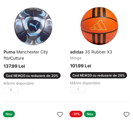
Puma
Manchester City
adidas
3S Rubber X3
ftblCulture
Minge
Minge
101.99 Lei
137.99 Lei
Cod NEW20 cu reducere de 20%
Cod NEW20 cu reducere de 20%
Mărimi disponibile:
Mărimi disponibile:
7
5
Nou
-31%
Nou