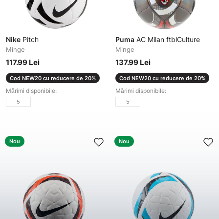
Nike
Pitch
Puma
AC Milan ftblCulture
Minge
Minge
117.99 Lei
137.99 Lei
Cod NEW20 cu reducere de 20%
Cod NEW20 cu reducere de 20%
Mărimi disponibile:
Mărimi disponibile:
5
5
Nou
Nou