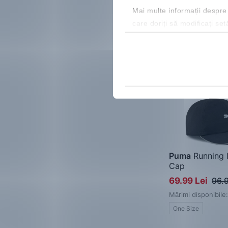
Mai multe informații despre
care doriți să modificați set
-28%
Nou
Puma
Running I
Cap
Șapcă
69.99 Lei
96.9
Mărimi disponibile:
One Size