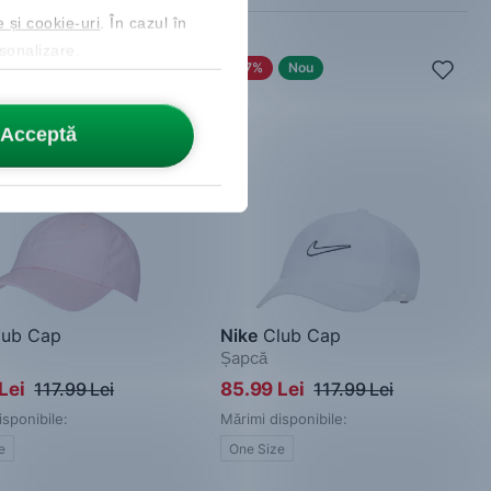
e și cookie-uri
. În cazul în
rsonalizare.
Nou
-27%
Nou
Acceptă
ub Cap
Nike
Club Cap
Șapcă
Lei
117.99 Lei
85.99 Lei
117.99 Lei
isponibile:
Mărimi disponibile:
e
One Size