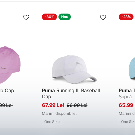
-30%
Nou
-28%
ub Cap
Puma
Running III Baseball
Puma
T
Cap
Șapcă
Șapcă
99 Lei
67.99 Lei
96.99 Lei
65.99 
Mărimi disponibile:
Mărimi d
One Size
One Siz