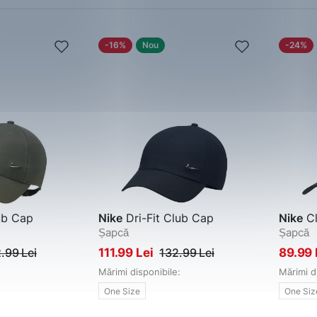
-16%
Nou
-24%
ub Cap
Nike
Dri-Fit Club Cap
Nike
Cl
Șapcă
Șapcă
.99 Lei
111.99 Lei
132.99 Lei
89.99 
Mărimi disponibile:
Mărimi d
One Size
One Siz