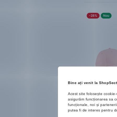
-28%
Nou
Puma
ESS Meta
Bine ați venit la ShopSect
Baseball Cap
Șapcă
65.99 Lei
91.9
Acest site folosește cookie-
Mărimi disponibile:
asigurăm funcționarea sa cor
funcționale, noi și partener
One Size
putea fi de interes pentru