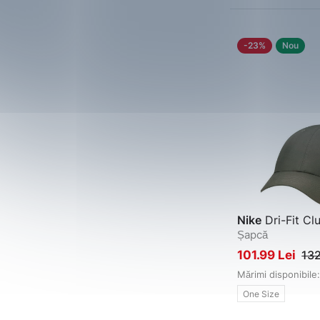
-23%
Nou
Nike
Dri-Fit Cl
Șapcă
101.99 Lei
132
Mărimi disponibile:
One Size