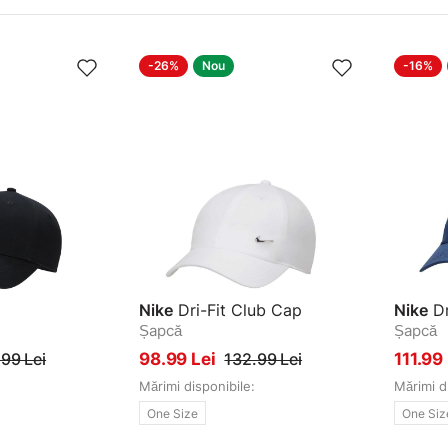
-26%
Nou
-16%
Nike
Dri-Fit Club Cap
Nike
Dr
Șapcă
Șapcă
99 Lei
98.99 Lei
132.99 Lei
111.99
Mărimi disponibile:
Mărimi d
One Size
One Siz