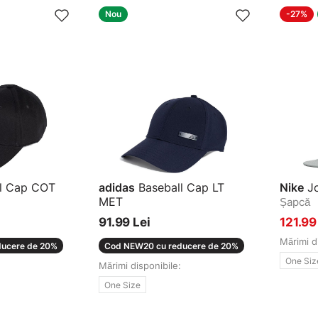
Nou
-27%
l Cap COT
adidas
Baseball Cap LT
Nike
Jo
MET
Șapcă
Șapcă
91.99 Lei
121.99
Mărimi d
ucere de 20%
Cod NEW20 cu reducere de 20%
One Siz
Mărimi disponibile:
One Size