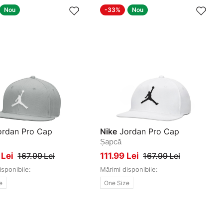
Nou
-33%
Nou
rdan Pro Cap
Nike
Jordan Pro Cap
Șapcă
 Lei
167.99 Lei
111.99 Lei
167.99 Lei
isponibile:
Mărimi disponibile:
e
One Size