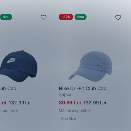
Nou
-32%
Nou
ub Cap
Nike
Dri-Fit Club Cap
Șapcă
Lei
132.99 Lei
89.99 Lei
132.99 Lei
isponibile:
Mărimi disponibile:
e
One Size