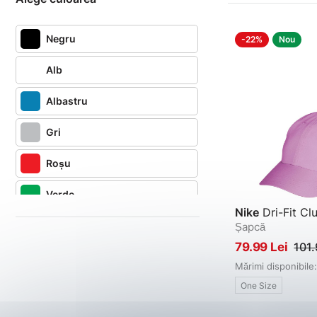
Negru
-22%
Nou
Alb
Albastru
Gri
Roșu
Verde
Nike
Dri-Fit Cl
Roz
Șapcă
79.99 Lei
101.
Bleumarin
Mărimi disponibile:
One Size
Bej