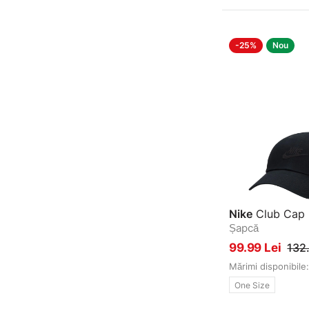
-25%
Nou
Nike
Club Cap
Șapcă
99.99 Lei
132.
Mărimi disponibile:
One Size