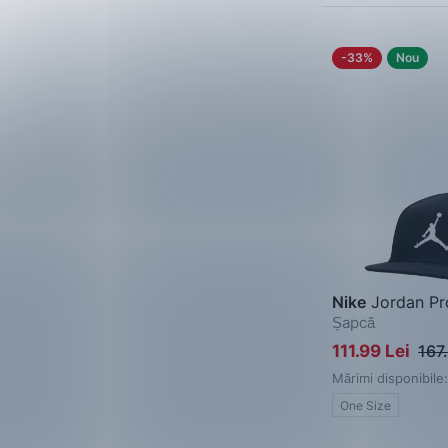
Violet
Roz pal
-33%
Nou
Ecru
Grafit ( gri)
Nike
Jordan Pr
Șapcă
111.99 Lei
167
Mărimi disponibile:
One Size