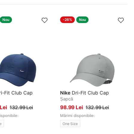
Nou
-26%
Nou
i-Fit Club Cap
Nike
Dri-Fit Club Cap
Șapcă
 Lei
132.99 Lei
98.99 Lei
132.99 Lei
isponibile:
Mărimi disponibile:
e
One Size