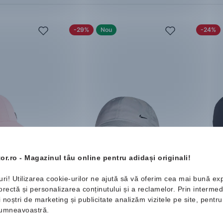
-29%
Nou
-24%
l Cat
Nike
Dri-Fit Club Cap
Puma
T
or.ro - Magazinul tâu online pentru adidași originali!
Șapcă
Șapcă
9 Lei
94.99 Lei
132.99 Lei
69.99 
uri! Utilizarea cookie-urilor ne ajută să vă oferim cea mai bună ex
Mărimi disponibile:
Mărimi d
ectă și personalizarea conținutului și a reclamelor. Prin intermedi
ii noștri de marketing și publicitate analizăm vizitele pe site, pent
One Size
One Siz
 dumneavoastră.