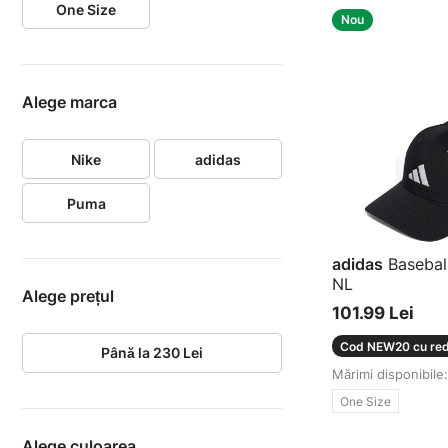
One Size
Nou
Alege marca
Nike
adidas
Puma
adidas
Basebal
NL
Alege prețul
Șapcă
101.99 Lei
Cod NEW20 cu red
Până la 230 Lei
Mărimi disponibile:
One Size
Alege culoarea