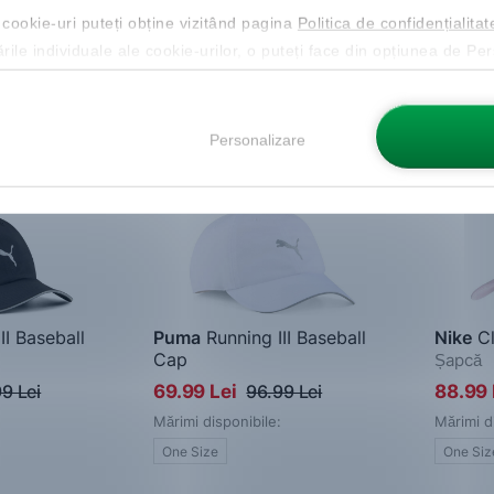
 cookie-uri puteți obține vizitând pagina
Politica de confidențialitat
ările individuale ale cookie-urilor, o puteți face din opțiunea de Pe
-28%
Nou
-25%
Personalizare
II Baseball
Puma
Running III Baseball
Nike
Cl
Cap
Șapcă
Șapcă
9 Lei
69.99 Lei
96.99 Lei
88.99 
Mărimi disponibile:
Mărimi d
One Size
One Siz