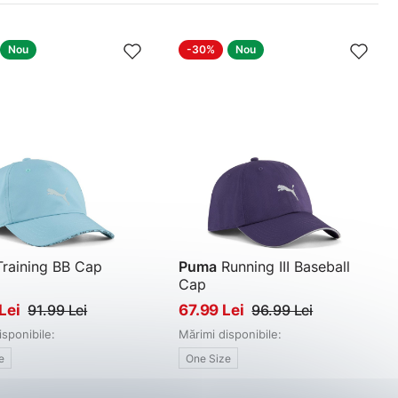
Nou
-30%
Nou
raining BB Cap
Puma
Running III Baseball
Cap
Șapcă
Lei
91.99 Lei
67.99 Lei
96.99 Lei
isponibile:
Mărimi disponibile:
e
One Size