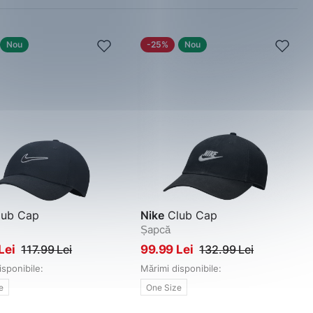
Nou
-25%
Nou
ub Cap
Nike
Club Cap
Șapcă
Lei
117.99 Lei
99.99 Lei
132.99 Lei
isponibile:
Mărimi disponibile:
e
One Size