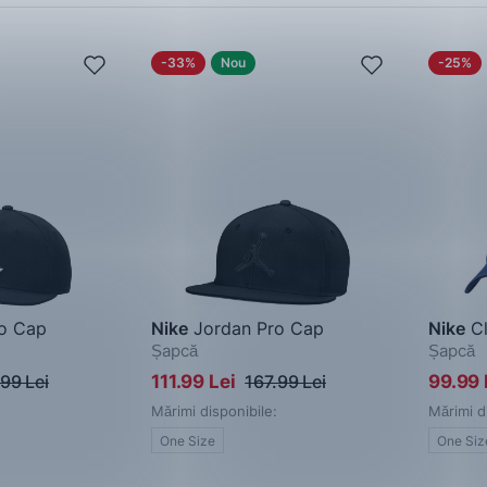
-33%
Nou
-25%
o Cap
Nike
Jordan Pro Cap
Nike
Cl
Șapcă
Șapcă
.99 Lei
111.99 Lei
167.99 Lei
99.99 
Mărimi disponibile:
Mărimi d
One Size
One Siz