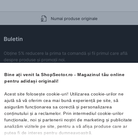
Numai produse originale
Buletin
Obține 5% reducere la prima ta comandă și fii primul care află
despre produse și promoții noi.
Înscrie-te aici acum!
Bine ați venit la ShopSector.ro - Magazinul tâu online
pentru adidași originali!
ABONEAZĂ-TE
Acest site folosește cookie-uri! Utilizarea cookie-urilor ne
ajută să vă oferim cea mai bună experiență pe site, să
asigurăm funcționarea sa corectă și personalizarea
conținutului și a reclamelor. Prin intermediul cookie-urilor
Categorii
funcționale, noi și partenerii noștri de marketing și publicitate
analizăm vizitele pe site, pentru a vă afișa produse care ar
Bărbați
putea fi de interes pentru dumneavoastră.
Servicii Clienți