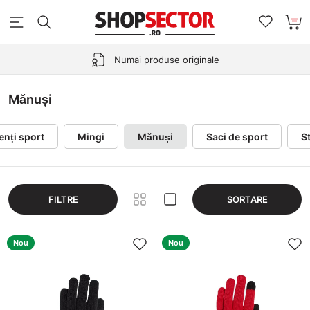
Numai produse originale
Mănuși
enți sport
Mingi
Mănuși
Saci de sport
St
FILTRE
SORTARE
Nou
Nou