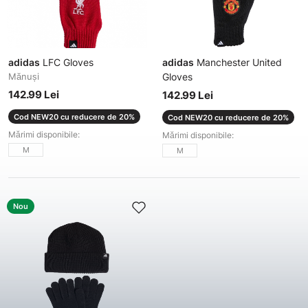
adidas
LFC Gloves
adidas
Manchester United
Mănuși
Gloves
Mănuși
142.99 Lei
142.99 Lei
Cod NEW20 cu reducere de 20%
Cod NEW20 cu reducere de 20%
Mărimi disponibile:
Mărimi disponibile:
M
M
Nou