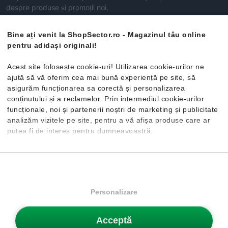
despre produse și promoții noi.
Înscrie-te aici acum!
Bine ați venit la ShopSector.ro - Magazinul tâu online
pentru adidași originali!
ABONEAZĂ-TE
Acest site folosește cookie-uri! Utilizarea cookie-urilor ne
ajută să vă oferim cea mai bună experiență pe site, să
asigurăm funcționarea sa corectă și personalizarea
Categorii
conținutului și a reclamelor. Prin intermediul cookie-urilor
funcționale, noi și partenerii noștri de marketing și publicitate
analizăm vizitele pe site, pentru a vă afișa produse care ar
Bărbați
Servicii Clienți
putea fi de interes pentru dumneavoastră.
Femei
Blog
Mai multe informații despre cookie-uri puteți obține vizitând
Copii
SCHIMB SAU RETUR
Devino clientul nostru fidel
pagina
Politica de confidențialitate și cookie-uri
. În cazul în
Nou
Despre noi
care doriți să modificați setările individuale ale cookie-urilor,
Întrebări frecvente
Reducere
Contact
o puteți face din opțiunea de Personalizare.
Personalizare
Termeni și Condiții
Livrare și plată
Politica de confidențialitate și cookie-uri
Cum să alegi mărimea potrivită
Acceptă