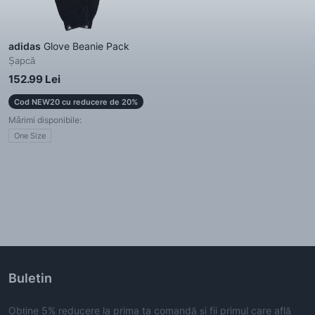
adidas
Glove Beanie Pack
Șapcă
152.99 Lei
Cod NEW20 cu reducere de 20%
Mărimi disponibile:
One Size
Buletin
Obține 5% reducere la prima ta comandă și fii primul care află