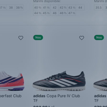
Mărimi disponibile:
Mărimi d
37 ⅓
38
38 ⅔
40 ⅔
41 ⅓
42
42 ⅔
43 ⅓
44
35.5
44 ⅔
45 ⅓
46
46 ⅔
47 ⅓
Nou
Nou
erfast Club
adidas
Copa Pure IV Club
adidas
TF
TF
 bărbați
Încălțăminte de fotbal
Pantofi 