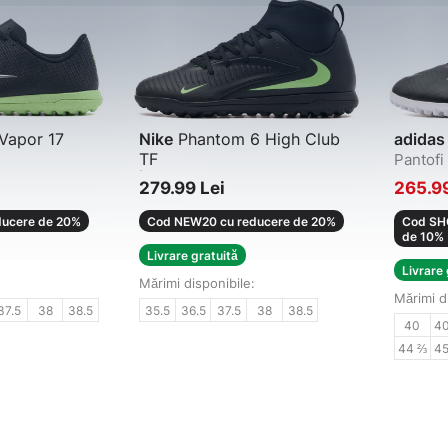
Vapor 17
Nike
Phantom 6 High Club
adidas
TF
Pantofi 
fotbal
Încălțăminte de fotbal
279.99 Lei
265.9
ucere de 20%
Cod NEW20 cu reducere de 20%
Cod SHO
de 10%
Livrare gratuită
Livrare 
Mărimi disponibile:
Mărimi d
37.5
38
38.5
35.5
36.5
37.5
38
38.5
40
4
44 ⅔
4