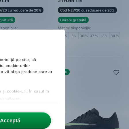
 Lei
279.99 Lei
W20 cu reducere de 20%
Cod NEW20 cu reducere de 20%
gratuită
Livrare gratuită
isponibile:
Mărimi disponibile:
0 ⅔
41 ⅓
42
42 ⅔
43 ⅓
35.5
36
36 ⅔
37 ⅓
38
38 ⅔
4 ⅔
45 ⅓
46
47 ⅓
periență pe site, să
ul cookie-urilor
ru a vă afișa produse care ar
Nou
e și cookie-uri
. În cazul în
rsonalizare.
Acceptă