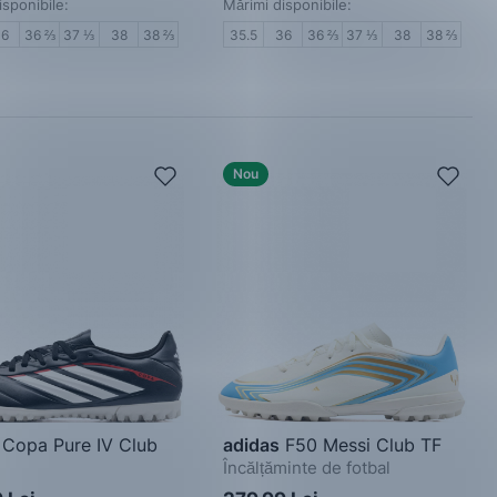
isponibile:
Mărimi disponibile:
36
36 ⅔
37 ⅓
38
38 ⅔
35.5
36
36 ⅔
37 ⅓
38
38 ⅔
Nou
Copa Pure IV Club
adidas
F50 Messi Club TF
Încălțăminte de fotbal
de fotbal bărbați