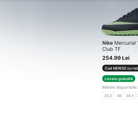
Nike
Mercurial 
Club TF
Încălțăminte de 
254.99 Lei
Cod NEW20 cu red
Livrare gratuită
Mărimi disponibile:
35.5
36
36.5