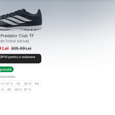
Predator Club TF
de fotbal bărbați
9 Lei
305.99 Lei
P10 pentru o reducere
gratuită
isponibile:
0 ⅔
41 ⅓
42
42 ⅔
44
5 ⅓
46
46 ⅔
47 ⅓