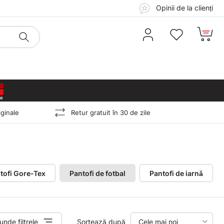
Opinii de la clienți
0
0
0
0
ginale
Retur gratuit în 30 de zile
tofi Gore-Tex
Pantofi de fotbal
Pantofi de iarnă
unde filtrele
Sortează după