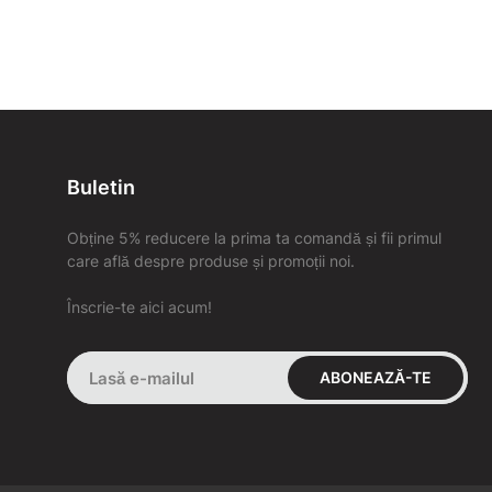
Buletin
Obține 5% reducere la prima ta comandă și fii primul
care află despre produse și promoții noi.
Înscrie-te aici acum!
ABONEAZĂ-TE