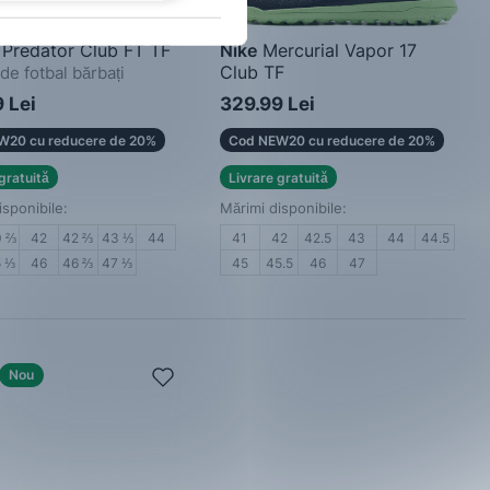
Predator Club FT TF
Nike
Mercurial Vapor 17
Club TF
de fotbal bărbați
Pantofi de fotbal bărbați
 Lei
329.99 Lei
W20 cu reducere de 20%
Cod NEW20 cu reducere de 20%
gratuită
Livrare gratuită
isponibile:
Mărimi disponibile:
0 ⅔
42
42 ⅔
43 ⅓
44
41
42
42.5
43
44
44.5
5 ⅓
46
46 ⅔
47 ⅓
45
45.5
46
47
Nou