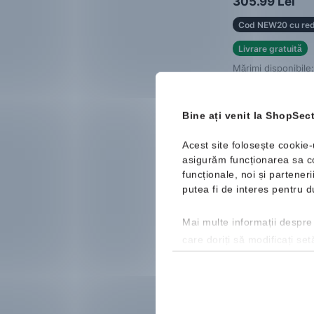
305.99 Lei
Cod NEW20 cu red
Livrare gratuită
Mărimi disponibile:
40
41 ⅓
42
44 ⅔
45 ⅓
46
Bine ați venit la ShopSect
Acest site folosește cookie-
asigurăm funcționarea sa cor
funcționale, noi și partener
Nou
putea fi de interes pentru
Mai multe informații despre
care doriți să modificați set