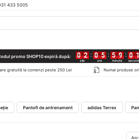
031 433 5005
0
0
0
0
2
2
2
2
0
0
0
0
5
5
5
5
5
5
5
5
9
9
9
9
0
0
0
0
odul promo SHOP10 expiră după:
rare gratuită la comenzi peste 250 Lei
Numai produse ori
eție
Pantofi de antrenament
adidas Terrex
Pan
Asc