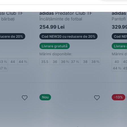
si Club TF
adidas
Predator Club TF
adidas
 bărbați
Încălțăminte de fotbal
Pantofi 
254.99 Lei
329.99
ucere de 20%
Cod NEW20 cu reducere de 20%
Cod NE
Livrare gratuită
Livrare 
Mărimi disponibile:
Mărimi d
43 ⅓
44
44 ⅔
35.5
36
36 ⅔
37 ⅓
38
38 ⅔
40
4
47 ⅓
44 ⅔
4
Nou
-13%