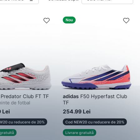
Nou
Predator Club FT TF
adidas
F50 Hyperfast Club
TF
minte de fotbal
Încălțăminte de fotbal
 Lei
254.99 Lei
W20 cu reducere de 20%
Cod NEW20 cu reducere de 20%
gratuită
Livrare gratuită