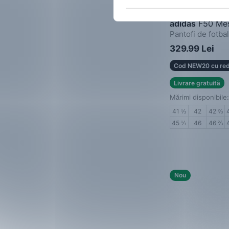
adidas
F50 Mes
Pantofi de fotbal
329.99 Lei
Cod NEW20 cu red
Livrare gratuită
Mărimi disponibile:
41 ⅓
42
42 ⅔
45 ⅓
46
46 ⅔
Nou