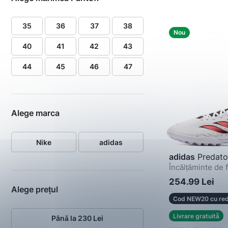
35
36
37
38
Nou
40
41
42
43
44
45
46
47
Alege marca
Nike
adidas
adidas
Predato
Încălțăminte de 
254.99 Lei
Alege prețul
Cod NEW20 cu red
Livrare gratuită
Până la 230 Lei