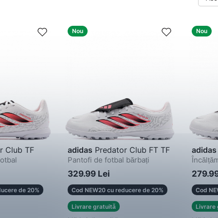
Nou
Nou
r Club TF
adidas
Predator Club FT TF
adidas
fotbal
Pantofi de fotbal bărbați
Încălță
329.99 Lei
279.99
ucere de 20%
Cod NEW20 cu reducere de 20%
Cod NE
Livrare gratuită
Livrare 