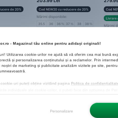
203.99 Lei
279.99
ucere de 20%
Cod NEW20 cu reducere de 20%
Cod NE
Mărimi disponibile:
Livrare 
35.5
36
36 ⅔
37 ⅓
38
38 ⅔
Mărimi d
42 ⅔
43 ⅓
44
40
4
46 ⅔
47 ⅓
44
4
or.ro - Magazinul tâu online pentru adidași originali!
uri! Utilizarea cookie-urilor ne ajută să vă oferim cea mai bună ex
ectă și personalizarea conținutului și a reclamelor. Prin intermedi
ii noștri de marketing și publicitate analizăm vizitele pe site, pent
Nou
Nou
 dumneavoastră.
 cookie-uri puteți obține vizitând pagina
Politica de confidențialitat
ările individuale ale cookie-urilor, o puteți face din opțiunea de Pe
Personalizare