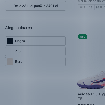
Mărimi disponibile:
De la 231 Lei până la 340 Lei
35.5
36
36 ⅔
Alege culoarea
Nou
Negru
Alb
Ecru
adidas
F50 Hyp
TF
Pantofi de fotbal