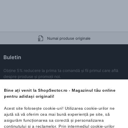
Numai produse originale
Buletin
Obține 5% reducere la prima ta comandă și fii primul care află
despre produse și promoții noi.
Înscrie-te aici acum!
Bine ați venit la ShopSector.ro - Magazinul tâu online
pentru adidași originali!
ABONEAZĂ-TE
Acest site folosește cookie-uri! Utilizarea cookie-urilor ne
ajută să vă oferim cea mai bună experiență pe site, să
asigurăm funcționarea sa corectă și personalizarea
conținutului și a reclamelor. Prin intermediul cookie-urilor