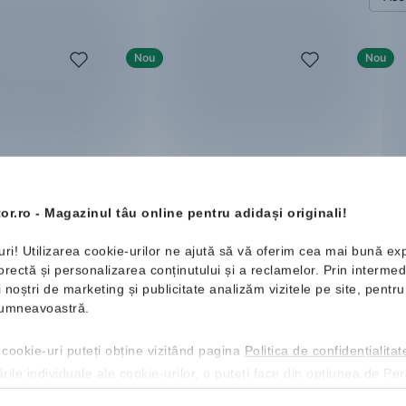
Nou
Nou
or.ro - Magazinul tâu online pentru adidași originali!
uri! Utilizarea cookie-urilor ne ajută să vă oferim cea mai bună ex
ectă și personalizarea conținutului și a reclamelor. Prin intermedi
llet
adidas
Power Wallet
adidas
ii noștri de marketing și publicitate analizăm vizitele pe site, pent
Portofe
61.99 Lei
 dumneavoastră.
9 Lei
49.99 
Cod NEW20 cu reducere de 20%
 cookie-uri puteți obține vizitând pagina
Politica de confidențialitat
u o reducere
Cod NE
Mărimi disponibile:
ările individuale ale cookie-urilor, o puteți face din opțiunea de Pe
Mărimi d
One Size
One Siz