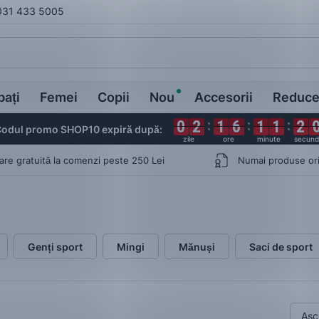
031 433 5005
bați
Femei
Copii
Nou
Accesorii
Reduce
0
0
0
0
2
2
2
2
1
1
1
1
6
6
6
6
1
1
1
1
1
1
1
1
2
2
2
2
odul promo SHOP10 expiră după:
rare gratuită la comenzi peste 250 Lei
Numai produse ori
Genți sport
Mingi
Mănuși
Saci de sport
Asc