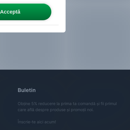
Acceptă
Buletin
Obține 5% reducere la prima ta comandă și fii primul
care află despre produse și promoții noi.
Înscrie-te aici acum!