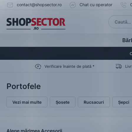
contact@shopsector.ro
Chat cu operator
Băr
C
Verificare înainte de plată *
Liv
Portofele
Vezi mai multe
Șosete
Rucsacuri
Șepci
Alege mărimea Accesorii