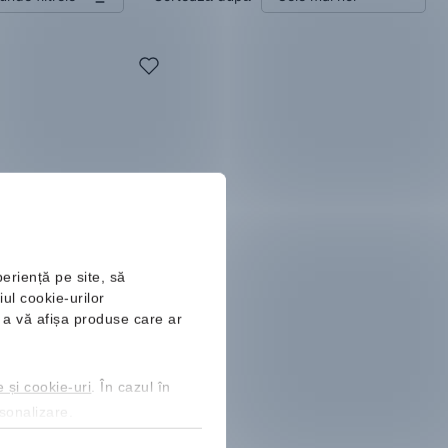
periență pe site, să
ul cookie-urilor
Linear Wallet
ru a vă afișa produse care ar
l
Lei
e și cookie-uri
. În cazul în
W20 cu reducere de 20%
rsonalizare.
isponibile:
e