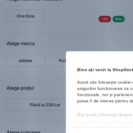
One Size
-3%
Nou
Alege marca
adidas
Puma
Bine ați venit la ShopSect
Acest site folosește cookie-
Alege prețul
asigurăm funcționarea sa cor
Puma
Phase Wa
funcționale, noi și partener
Portofel
putea fi de interes pentru
Până la 230 Lei
59.99 Lei
61.9
Mai multe informații despre
Cod SHOP10 pentr
de 10%
care doriți să modificați set
Mărimi disponibile:
Alege culoarea