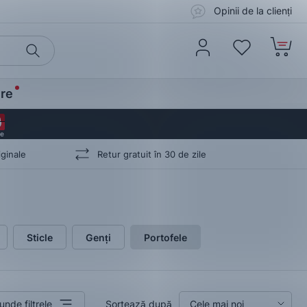
Opinii de la clienți
re
0
0
0
0
ginale
Retur gratuit în 30 de zile
Sticle
Genți
Portofele
unde filtrele
Sortează după