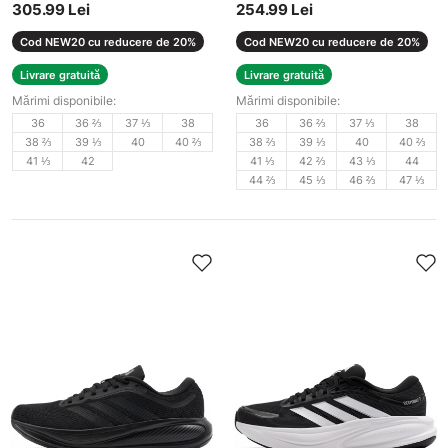
305.99 Lei
254.99 Lei
Cod NEW20 cu reducere de 20%
Cod NEW20 cu reducere de 20%
Livrare gratuită
Livrare gratuită
Mărimi disponibile:
Mărimi disponibile:
36
36 ⅔
37 ⅓
38
36
36 ⅔
37 ⅓
38
38 ⅔
39 ⅓
40
40 ⅔
38 ⅔
39 ⅓
40
40 ⅔
41 ⅓
42
41 ⅓
42 ⅔
43 ⅓
44
44 ⅔
45 ⅓
46 ⅔
47 ⅓