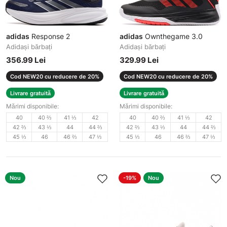
adidas
Response 2
adidas
Ownthegame 3.0
Adidași bărbați
Adidași bărbați
356.99 Lei
329.99 Lei
Cod NEW20 cu reducere de 20%
Cod NEW20 cu reducere de 20%
Livrare gratuită
Livrare gratuită
Mărimi disponibile:
Mărimi disponibile:
40
40 ⅔
41 ⅓
42
40
40 ⅔
41 ⅓
42
42 ⅔
43 ⅓
44
44 ⅔
42 ⅔
43 ⅓
44
44 ⅔
45 ⅓
46
46 ⅔
47 ⅓
45 ⅓
46
46 ⅔
47 ⅓
Nou
-19%
Nou