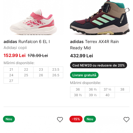
adidas
Runfalcon 6 EL I
adidas
Terrex AX4R Rain
Adidași copii
Ready Mid
Pantofi sport
152.99 Lei
178.99 Lei
432.99 Lei
Mărimi disponibile:
Cod NEW20 cu reducere de 20%
21
22
23
23.5
24
25
26
26.5
Livrare gratuită
27
Mărimi disponibile:
36
36 ⅔
37 ⅓
38
38 ⅔
39 ⅓
40
Nou
-15%
Nou