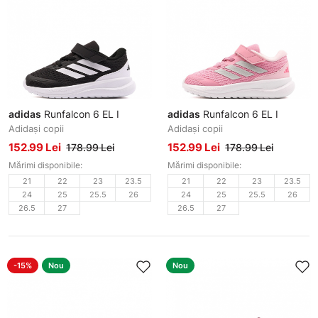
adidas
Runfalcon 6 EL I
adidas
Runfalcon 6 EL I
Adidași copii
Adidași copii
152.99 Lei
152.99 Lei
178.99 Lei
178.99 Lei
Mărimi disponibile:
Mărimi disponibile:
21
22
23
23.5
21
22
23
23.5
24
25
25.5
26
24
25
25.5
26
26.5
27
26.5
27
-15%
Nou
Nou