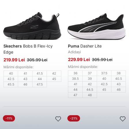
Skechers
Bobs B Flex-Icy
Puma
Dasher Lite
Edge
Adidași
Adidași bărbați
229.99 Lei
219.99 Lei
305.99 Lei
305.99 Lei
Mărimi disponibile:
Mărimi disponibile:
36
37
37.5
38
40
41
41.5
42
38.5
39
40
40.5
42.5
43
44
45
41
42
42.5
43
45.5
46
47.5
44
44.5
45
46
47
48
-11%
-21%