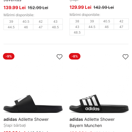
Șlapi bărbați
129.99 Lei
139.99 Lei
142.99 Lei
152.99 Lei
Mărimi disponibile:
Mărimi disponibile:
38
39
40.5
42
39
40.5
42
43
43
44.5
46
47
44.5
46
47
48.5
48.5
-9%
-8%
adidas
Adilette Shower
adidas
Adilette Shower
Șlapi bărbați
Bayern Munchen
Șlapi bărbați