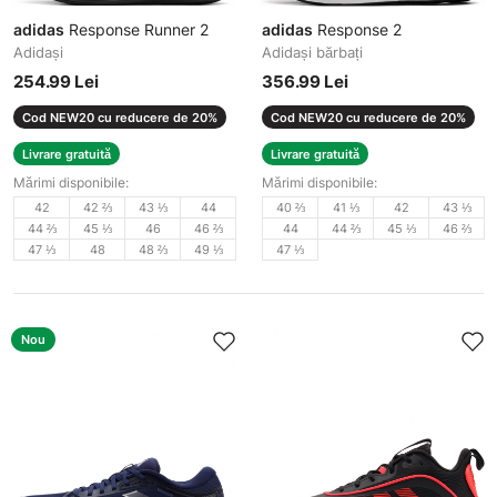
adidas
Response Runner 2
adidas
Response 2
Adidași
Adidași bărbați
254.99 Lei
356.99 Lei
Cod NEW20 cu reducere de 20%
Cod NEW20 cu reducere de 20%
Livrare gratuită
Livrare gratuită
Mărimi disponibile:
Mărimi disponibile:
42
42 ⅔
43 ⅓
44
40 ⅔
41 ⅓
42
43 ⅓
44 ⅔
45 ⅓
46
46 ⅔
44
44 ⅔
45 ⅓
46 ⅔
47 ⅓
48
48 ⅔
49 ⅓
47 ⅓
Nou