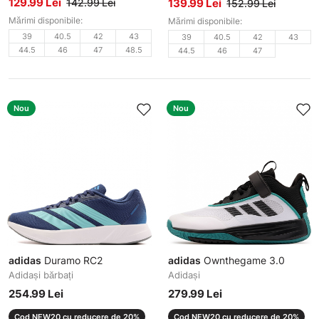
129.99 Lei
142.99 Lei
139.99 Lei
152.99 Lei
Mărimi disponibile:
Mărimi disponibile:
39
40.5
42
43
39
40.5
42
43
44.5
46
47
48.5
44.5
46
47
Nou
Nou
adidas
Duramo RC2
adidas
Ownthegame 3.0
Adidași bărbați
Adidași
254.99 Lei
279.99 Lei
Cod NEW20 cu reducere de 20%
Cod NEW20 cu reducere de 20%