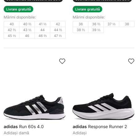
Livrare gratuită
Livrare gratuită
Mărimi disponibile:
Mărimi disponibile:
40
40 ⅔
41 ⅓
42
36
36 ⅔
37 ⅓
38
42 ⅔
43 ⅓
44
44 ⅔
38 ⅔
39 ⅓
45 ⅓
46
46 ⅔
47 ⅓
adidas
Run 60s 4.0
adidas
Response Runner 2
Adidași damă
Adidași