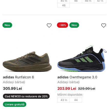
45 ⅓
46
46 ⅔
47 ⅓
48
Nou
-38%
Nou
adidas
Runfalcon 6
adidas
Ownthegame 3.0
Adidași bărbați
Adidași bărbați
305.99 Lei
203.99 Lei
329.99 Lei
Mărimi disponibile:
Cod NEW20 cu reducere de 20%
43 ⅓
44
Livrare gratuită