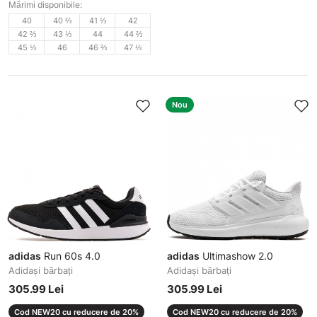
Mărimi disponibile:
40
40 ⅔
41 ⅓
42
42 ⅔
43 ⅓
44
44 ⅔
45 ⅓
46
46 ⅔
47 ⅓
Nou
adidas
Run 60s 4.0
adidas
Ultimashow 2.0
Adidași bărbați
Adidași bărbați
305.99 Lei
305.99 Lei
Cod NEW20 cu reducere de 20%
Cod NEW20 cu reducere de 20%