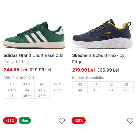
adidas
Grand Court Base 00s
Skechers
Bobs B Flex-Icy
Teniși bărbați
Edge
Adidași bărbați
244.99 Lei
329.99 Lei
219.99 Lei
305.99 Lei
Mărimi disponibile:
Mărimi disponibile:
40
41 ⅓
42
42 ⅔
40
41
42
43
43 ⅓
44
44 ⅔
45 ⅓
44
45
46
47.5
46
46 ⅔
47 ⅓
-28%
Nou
-25%