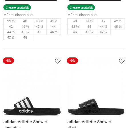
Livrare gratuită
Livrare gratuită
Mărimi disponibile:
Mărimi disponibile:
39 ⅓
40
40 ⅔
41 ⅓
40
41 ⅓
42
42 ⅔
42
42 ⅔
43 ⅓
44
43 ⅓
44
44 ⅔
45 ⅓
44 ⅔
45 ⅓
46
46 ⅔
46
46 ⅔
47 ⅓
47 ⅓
48
-8%
-9%
adidas
Adilette Shower
adidas
Adilette Shower
Juventus
Șlapi