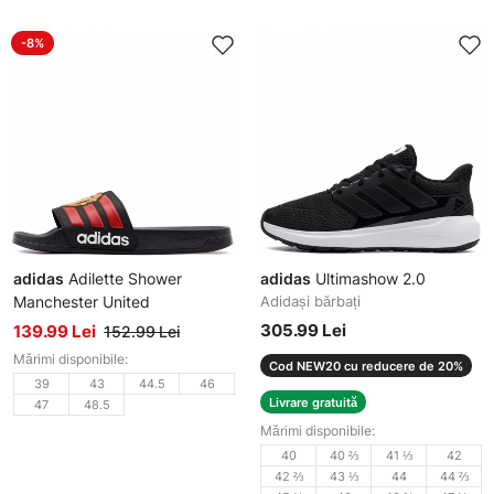
-8%
adidas
Adilette Shower
adidas
Ultimashow 2.0
Manchester United
Adidași bărbați
Șlapi bărbați
305.99 Lei
139.99 Lei
152.99 Lei
Mărimi disponibile:
Cod NEW20 cu reducere de 20%
39
43
44.5
46
Livrare gratuită
47
48.5
Mărimi disponibile:
40
40 ⅔
41 ⅓
42
42 ⅔
43 ⅓
44
44 ⅔