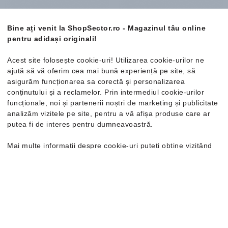
Bine ați venit la ShopSector.ro - Magazinul tâu online
pentru adidași originali!
Acest site folosește cookie-uri! Utilizarea cookie-urilor ne
adidas
Barreda Decode
adidas
Runvista
ajută să vă oferim cea mai bună experiență pe site, să
Teniși
Adidași damă
asigurăm funcționarea sa corectă și personalizarea
conținutului și a reclamelor. Prin intermediul cookie-urilor
239.99 Lei
255.99 Lei
279.99 Lei
305.99 Lei
funcționale, noi și partenerii noștri de marketing și publicitate
Mărimi disponibile:
Livrare gratuită
analizăm vizitele pe site, pentru a vă afișa produse care ar
35.5
36
36 ⅔
37 ⅓
Mărimi disponibile:
putea fi de interes pentru dumneavoastră.
38
38 ⅔
39 ⅓
40
36
36 ⅔
37 ⅓
38
38 ⅔
39 ⅓
40
40 ⅔
Mai multe informații despre cookie-uri puteți obține vizitând
41 ⅓
42
pagina
Politica de confidențialitate și cookie-uri
. În cazul în
care doriți să modificați setările individuale ale cookie-urilor,
o puteți face din opțiunea de Personalizare.
-28%
Nou
-27%