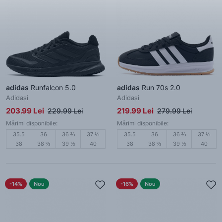
adidas
Runfalcon 5.0
adidas
Run 70s 2.0
Adidași
Adidași
203.99 Lei
219.99 Lei
229.99 Lei
279.99 Lei
Mărimi disponibile:
Mărimi disponibile:
35.5
36
36 ⅔
37 ⅓
35.5
36
36 ⅔
37 ⅓
38
38 ⅔
39 ⅓
40
38
38 ⅔
39 ⅓
40
-14%
Nou
-16%
Nou