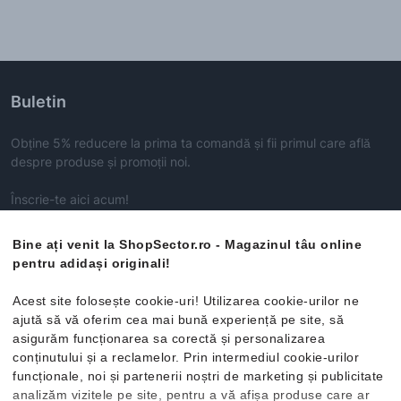
Buletin
Obține 5% reducere la prima ta comandă și fii primul care află
despre produse și promoții noi.
Înscrie-te aici acum!
Bine ați venit la ShopSector.ro - Magazinul tâu online
ABONEAZĂ-TE
pentru adidași originali!
Acest site folosește cookie-uri! Utilizarea cookie-urilor ne
ajută să vă oferim cea mai bună experiență pe site, să
Categorii
asigurăm funcționarea sa corectă și personalizarea
conținutului și a reclamelor. Prin intermediul cookie-urilor
Bărbați
funcționale, noi și partenerii noștri de marketing și publicitate
Servicii Clienți
Femei
analizăm vizitele pe site, pentru a vă afișa produse care ar