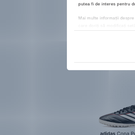
putea fi de interes pentru
Mai multe informații despre
care doriți să modificați set
Nou
adidas
Copa Pu