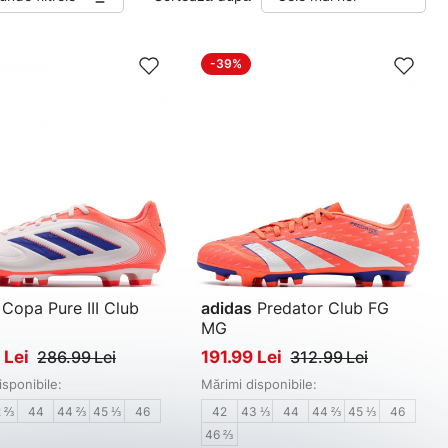
-39%
Copa Pure III Club
adidas
Predator Club FG
MG
de fotbal bărbați
Pantofi de fotbal bărbați
 Lei
286.99 Lei
191.99 Lei
312.99 Lei
isponibile:
Mărimi disponibile:
2 ⅔
44
44 ⅔
45 ⅓
46
42
43 ⅓
44
44 ⅔
45 ⅓
46
46 ⅔