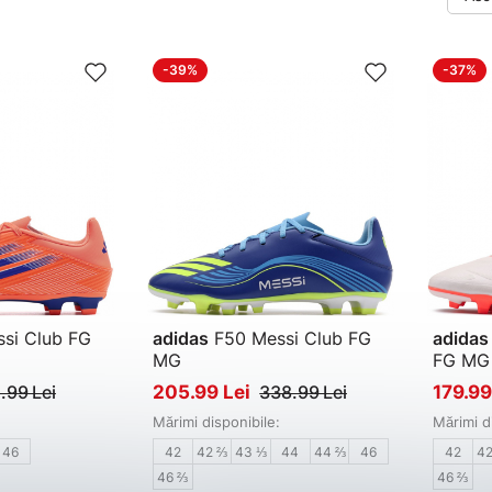
-39%
-37%
si Club FG
adidas
F50 Messi Club FG
adidas
MG
FG MG
 bărbați
Pantofi de fotbal bărbați
Pantofi 
.99 Lei
205.99 Lei
338.99 Lei
179.99
Mărimi disponibile:
Mărimi d
46
42
42 ⅔
43 ⅓
44
44 ⅔
46
42
4
46 ⅔
46 ⅔