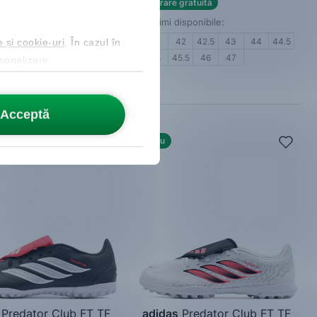
Livrare gratuită
gratuită
Mărimi disponibile:
isponibile:
41
42
42.5
43
44
44.5
e și cookie-uri
. În cazul în
0 ⅔
41 ⅓
42
42 ⅔
44
45
45.5
46
47
rsonalizare.
5 ⅓
46
46 ⅔
47 ⅓
Acceptă
Nou
Predator Club FT TF
adidas
Predator Club FT TF