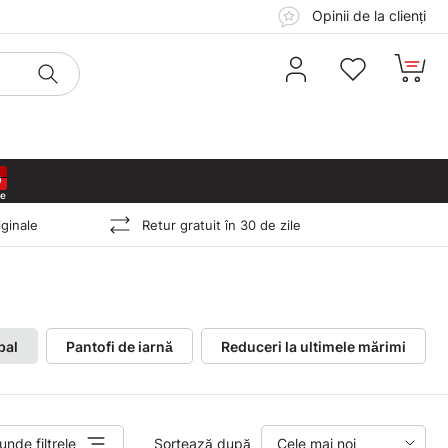
Opinii de la clienți
5
5
5
5
ginale
Retur gratuit în 30 de zile
bal
Pantofi de iarnă
Reduceri la ultimele mărimi
unde filtrele
Sortează după