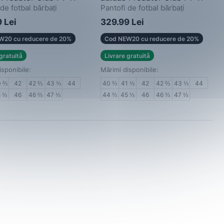
de fotbal bărbați
Pantofi de fotbal bărbați
 Lei
329.99 Lei
W20 cu reducere de 20%
Cod NEW20 cu reducere de 20%
gratuită
Livrare gratuită
isponibile:
Mărimi disponibile:
0 ⅔
42
42 ⅔
43 ⅓
44
40 ⅔
41 ⅓
42
42 ⅔
43 ⅓
44
5 ⅓
46
46 ⅔
47 ⅓
44 ⅔
45 ⅓
46
46 ⅔
47 ⅓