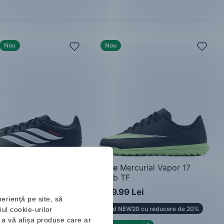
Nou
Nou
Predator Club TF
Nike
Mercurial Vapor 17
Club TF
de fotbal bărbați
Pantofi de fotbal bărbați
9 Lei
305.99 Lei
329.99 Lei
periență pe site, să
P10 pentru o reducere
Cod NEW20 cu reducere de 20%
ul cookie-urilor
ru a vă afișa produse care ar