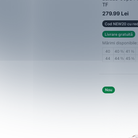
TF
Pantofi de fotbal
279.99 Lei
Cod NEW20 cu red
Livrare gratuită
Mărimi disponibile:
40
40 ⅔
41 ⅓
44
44 ⅔
45 ⅓
Nou