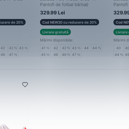
Pantofi de fotbal bărbați
Pantofi 
 bărbați
329.99 Lei
329.99
ucere de 20%
Cod NEW20 cu reducere de 20%
Cod NE
Livrare gratuită
Livrare 
Mărimi disponibile:
Mărimi d
42
42 ⅔
43 ⅓
41 ⅓
42
42 ⅔
43 ⅓
44
44 ⅔
40
4
46
47 ⅓
45 ⅓
46
46 ⅔
47 ⅓
44 ⅔
4