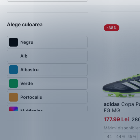
Alege culoarea
-38%
Negru
Alb
Albastru
Verde
Portocaliu
adidas
Copa Pur
FG MG
Multicolor
Pantofi de fotbal
177.99 Lei
286
Coral
Mărimi disponibile:
44
44 ⅔
45 ⅓
Argintiu