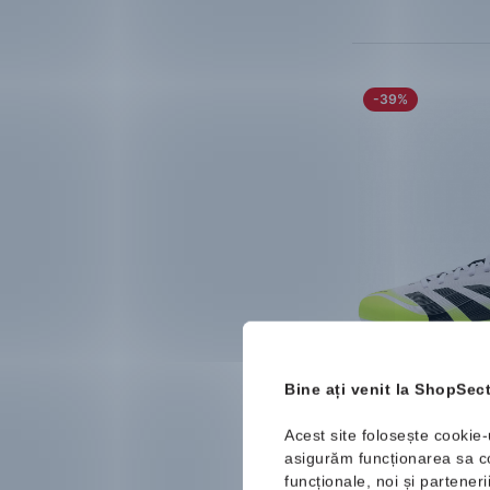
Ecru
-39%
adidas
Predato
MG
Bine ați venit la ShopSect
Pantofi de fotbal
191.99 Lei
312
Acest site folosește cookie-
Mărimi disponibile:
asigurăm funcționarea sa cor
44 ⅔
46
46 ⅔
funcționale, noi și partener