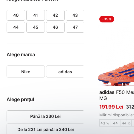
40
41
42
43
-39%
44
45
46
47
Alege marca
Nike
adidas
adidas
F50 Mes
MG
Alege prețul
Pantofi de fotbal
191.99 Lei
312
Mărimi disponibile:
Până la 230 Lei
43 ⅓
44
44 ⅔
De la 231 Lei până la 340 Lei