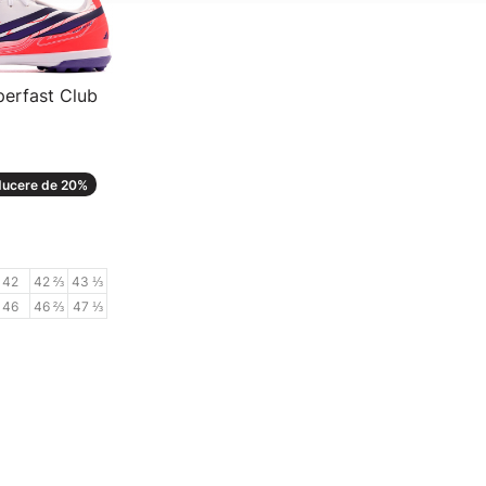
erfast Club
 bărbați
ucere de 20%
42
42 ⅔
43 ⅓
46
46 ⅔
47 ⅓