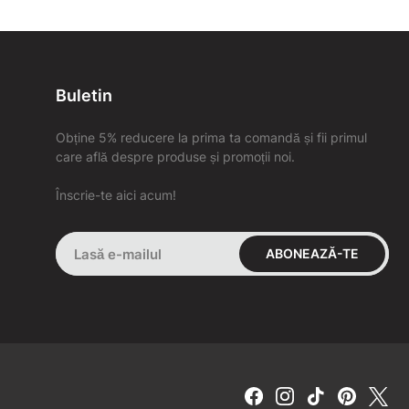
Buletin
Obține 5% reducere la prima ta comandă și fii primul
care află despre produse și promoții noi.
Înscrie-te aici acum!
ABONEAZĂ-TE