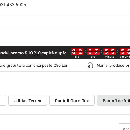
031 433 5005
0
0
0
0
2
2
2
2
0
0
0
0
7
7
7
7
5
5
5
5
5
5
5
5
5
5
5
5
odul promo SHOP10 expiră după:
rare gratuită la comenzi peste 250 Lei
Numai produse ori
t
adidas Terrex
Pantofi Gore-Tex
Pantofi de fot
Asc