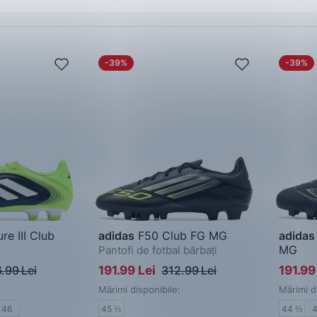
-39%
-39%
e III Club
adidas
F50 Club FG MG
adidas
MG
Pantofi de fotbal bărbați
 bărbați
Pantofi 
.99 Lei
191.99 Lei
312.99 Lei
191.99
Mărimi disponibile:
Mărimi d
46
45 ⅓
44 ⅔