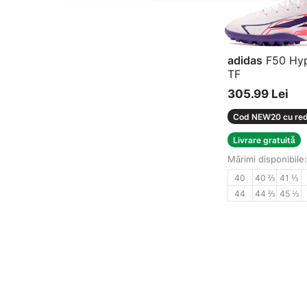
adidas
F50 Hyp
TF
Pantofi de fotbal
305.99 Lei
Cod NEW20 cu red
Livrare gratuită
Mărimi disponibile:
40
40 ⅔
41 ⅓
44
44 ⅔
45 ⅓