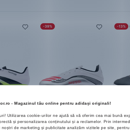
-39%
-13%
r Club FG
adidas
F50 Messi Club FG
adidas
MG
Pantofi 
or.ro - Magazinul tâu online pentru adidași originali!
 bărbați
Pantofi de fotbal bărbați
.99 Lei
205.99 Lei
338.99 Lei
265.9
uri! Utilizarea cookie-urilor ne ajută să vă oferim cea mai bună ex
Mărimi disponibile:
Cod SHO
ectă și personalizarea conținutului și a reclamelor. Prin intermedi
de 10%
42
44
44 ⅔
45 ⅓
46
46 ⅔
ii noștri de marketing și publicitate analizăm vizitele pe site, pent