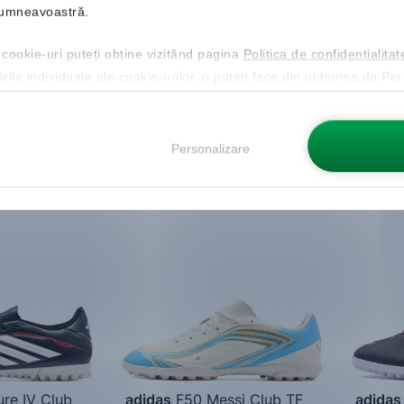
 dumneavoastră.
Livrare 
Mărimi d
 cookie-uri puteți obține vizitând pagina
Politica de confidențialitat
40
4
ările individuale ale cookie-urilor, o puteți face din opțiunea de Pe
44 ⅔
4
Personalizare
Nou
Nou
re IV Club
adidas
F50 Messi Club TF
adidas