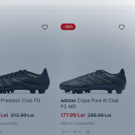
-38%
Predator Club FG
adidas
Copa Pure III Club
FG MG
de fotbal bărbați
Pantofi de fotbal bărbați
 Lei
312.99 Lei
177.99 Lei
286.99 Lei
isponibile:
Mărimi disponibile:
46
43 ⅓
45 ⅓
46