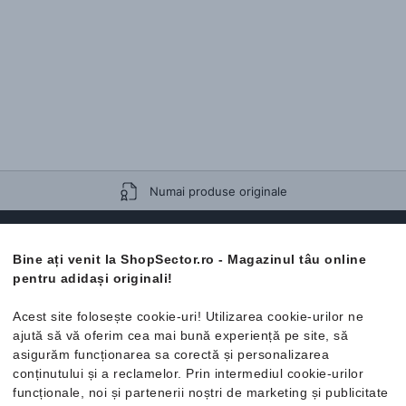
Numai produse originale
Buletin
Bine ați venit la ShopSector.ro - Magazinul tâu online
pentru adidași originali!
Obține 5% reducere la prima ta comandă și fii primul care află
despre produse și promoții noi.
Acest site folosește cookie-uri! Utilizarea cookie-urilor ne
ajută să vă oferim cea mai bună experiență pe site, să
Înscrie-te aici acum!
asigurăm funcționarea sa corectă și personalizarea
conținutului și a reclamelor. Prin intermediul cookie-urilor
funcționale, noi și partenerii noștri de marketing și publicitate