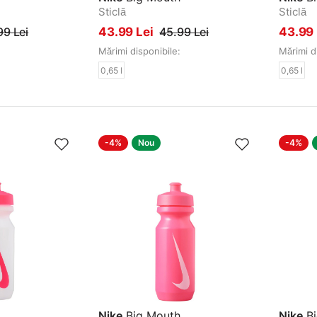
Sticlă
Sticlă
99 Lei
43.99 Lei
45.99 Lei
43.99
Mărimi disponibile:
Mărimi d
0,65 l
0,65 l
-4%
Nou
-4%
Nike
Big Mouth
Nike
Bi