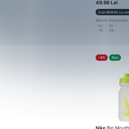
49.99 Lei
Cod NEW20 cu red
Mărimi disponibile:
43-
46-
45
48
-4%
Nou
Nike
Big Mouth