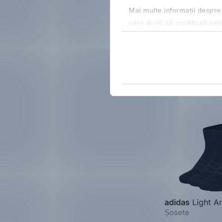
Cod NEW20 cu red
Mai multe informații despre
Mărimi disponibile:
care doriți să modificați set
40-
43-
46-
42
45
48
Nou
adidas
Light A
Șosete