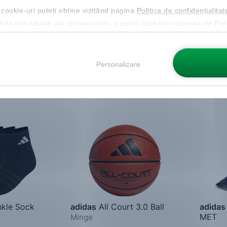
ucere de 20%
Cod NEW20 cu reducere de 20%
Cod NE
 cookie-uri puteți obține vizitând pagina
Politica de confidențialitat
Mărimi disponibile:
Mărimi d
ările individuale ale cookie-urilor, o puteți face din opțiunea de Pe
40-
43-
46-
One Siz
42
45
48
Personalizare
Nou
Nou
nkle Sock
adidas
All Court 3.0 Ball
adidas
MET
Minge