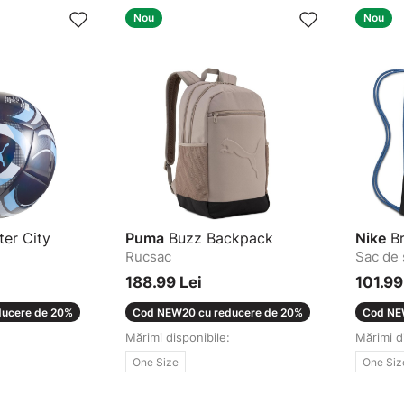
Nou
Nou
er City
Puma
Buzz Backpack
Nike
Br
Rucsac
Sac de 
188.99 Lei
101.99
ucere de 20%
Cod NEW20 cu reducere de 20%
Cod NE
Mărimi disponibile:
Mărimi d
One Size
One Siz