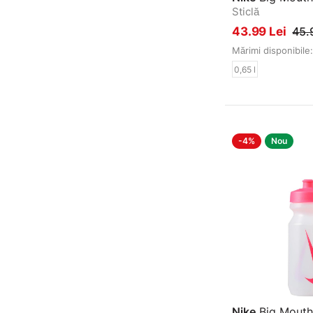
Sticlă
43.99 Lei
45.
Mărimi disponibile:
0,65 l
-4%
Nou
Nike
Big Mouth