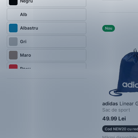
Negru
Alb
Albastru
Nou
Gri
Maro
Roșu
Verde
Roz
adidas
Linear 
Bleumarin
Sac de sport
49.99 Lei
Bej
Cod NEW20 cu red
Violet
Mărimi disponibile: