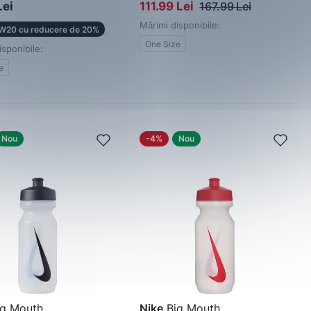
Lei
111.99 Lei
167.99 Lei
Mărimi disponibile:
W20 cu reducere de 20%
One Size
isponibile:
e
Nou
-4%
Nou
g Mouth
Nike
Big Mouth