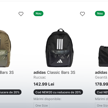
Nou
Nou
 Bars 3S
adidas
Classic Bars 3S
adidas
Rucsac
Geantă 
142.99 Lei
178.99
ucere de 20%
Cod NEW20 cu reducere de 20%
Cod NE
Mărimi disponibile:
Mărimi d
One Size
One Siz