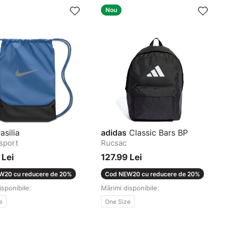
Nou
asilia
adidas
Classic Bars BP
sport
Rucsac
 Lei
127.99 Lei
W20 cu reducere de 20%
Cod NEW20 cu reducere de 20%
isponibile:
Mărimi disponibile:
e
One Size