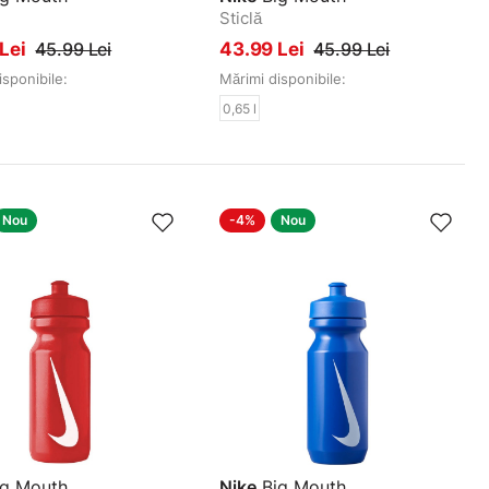
Sticlă
 Lei
45.99 Lei
43.99 Lei
45.99 Lei
isponibile:
Mărimi disponibile:
0,65 l
Nou
-4%
Nou
g Mouth
Nike
Big Mouth