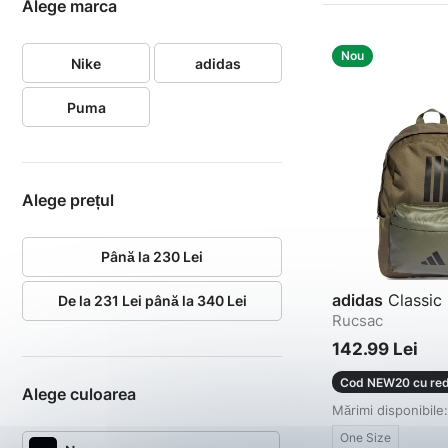
Alege marca
Nou
Nike
adidas
Puma
Alege prețul
Până la 230 Lei
adidas
Classic
De la 231 Lei până la 340 Lei
Rucsac
142.99 Lei
Cod NEW20 cu red
Alege culoarea
Mărimi disponibile:
One Size