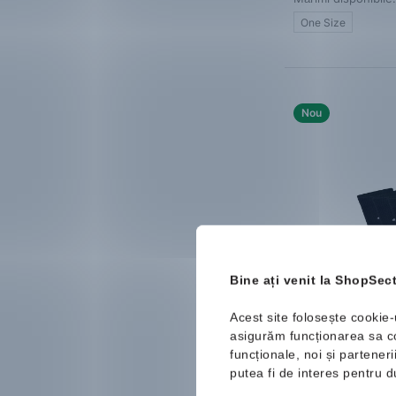
One Size
Portocaliu
Multicolor
Bordo
Nou
Roz pal
Ecru
Grafit ( gri)
Bine ați venit la ShopSect
Acest site folosește cookie-
adidas
Cushio
asigurăm funcționarea sa cor
Sportswear Cr
funcționale, noi și partener
Șosete
66.99 Lei
putea fi de interes pentru