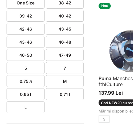
One Size
38-42
Nou
39-42
40-42
42-46
43-45
43-46
46-48
46-50
47-49
5
7
Puma
Manchest
0.75 л
M
ftblCulture
Minge
137.99 Lei
0,65 l
0,71 l
Cod NEW20 cu red
L
Mărimi disponibile:
5