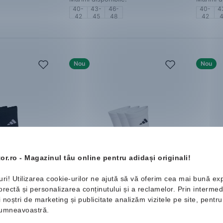
40-
43-
46-
40-
4
42
45
48
42
Nou
Nou
or.ro - Magazinul tâu online pentru adidași originali!
uri! Utilizarea cookie-urilor ne ajută să vă oferim cea mai bună ex
ned
adidas
Cushioned
adidas
ectă și personalizarea conținutului și a reclamelor. Prin intermedi
ew Socks
Sportswear Crew Socks
NL
ii noștri de marketing și publicitate analizăm vizitele pe site, pent
Șosete
Șapcă
66.99 Lei
101.99
 dumneavoastră.