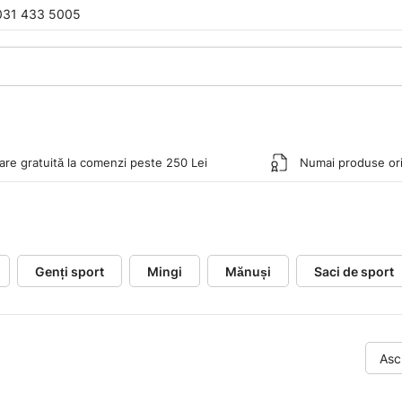
031 433 5005
rare gratuită la comenzi peste 250 Lei
Numai produse ori
Genți sport
Mingi
Mănuși
Saci de sport
Asc