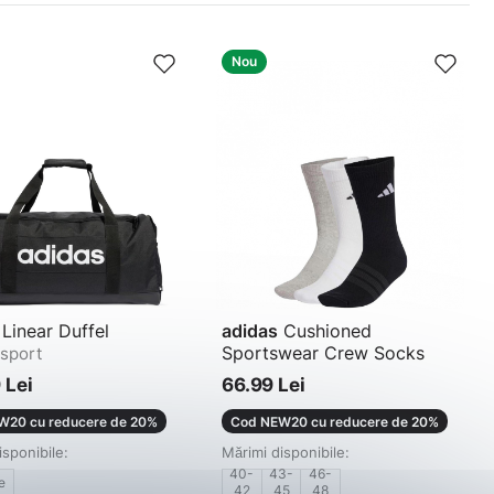
Nou
Linear Duffel
adidas
Cushioned
Sportswear Crew Socks
sport
Șosete
 Lei
66.99 Lei
W20 cu reducere de 20%
Cod NEW20 cu reducere de 20%
isponibile:
Mărimi disponibile:
40-
43-
46-
e
42
45
48