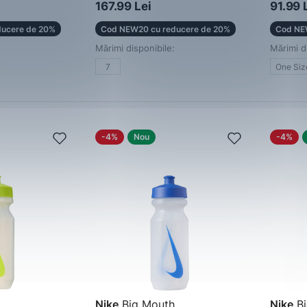
Șapcă
167.99 Lei
91.99 
ucere de 20%
Cod NEW20 cu reducere de 20%
Cod NE
Mărimi disponibile:
Mărimi d
7
One Siz
-4%
Nou
-4%
Nike
Big Mouth
Nike
Bi