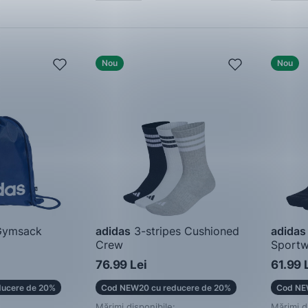
Nou
Nou
Gymsack
adidas
3-stripes Cushioned
adidas
Crew
Sportw
Șosete
Șosete
76.99 Lei
61.99 
ucere de 20%
Cod NEW20 cu reducere de 20%
Cod NE
Mărimi disponibile:
Mărimi d