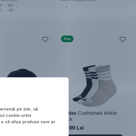
3-
46-
7
45
48
Nou
periență pe site, să
Baseball Cap COT
adidas
Cushioned Ankle
ul cookie-urilor
Sock
ru a vă afișa produse care ar
Șosete
 Lei
66.99 Lei