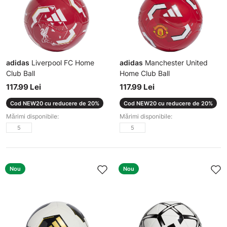
adidas
Liverpool FC Home
adidas
Manchester United
Club Ball
Home Club Ball
Minge
Minge
117.99 Lei
117.99 Lei
Cod NEW20 cu reducere de 20%
Cod NEW20 cu reducere de 20%
Mărimi disponibile:
Mărimi disponibile:
5
5
Nou
Nou