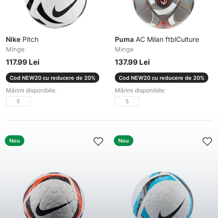
Nike
Pitch
Puma
AC Milan ftblCulture
Minge
Minge
117.99 Lei
137.99 Lei
Cod NEW20 cu reducere de 20%
Cod NEW20 cu reducere de 20%
Mărimi disponibile:
Mărimi disponibile:
5
5
Nou
Nou