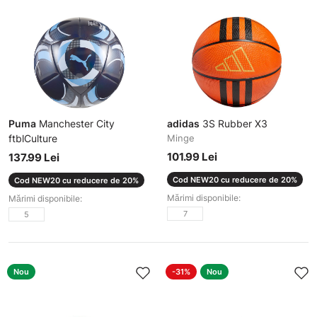
Puma
Manchester City
adidas
3S Rubber X3
ftblCulture
Minge
Minge
101.99 Lei
137.99 Lei
Cod NEW20 cu reducere de 20%
Cod NEW20 cu reducere de 20%
Mărimi disponibile:
Mărimi disponibile:
7
5
Nou
-31%
Nou