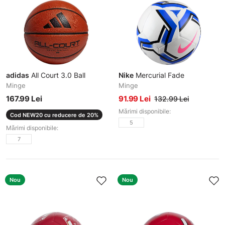
adidas
All Court 3.0 Ball
Nike
Mercurial Fade
Minge
Minge
167.99 Lei
91.99 Lei
132.99 Lei
Mărimi disponibile:
Cod NEW20 cu reducere de 20%
5
Mărimi disponibile:
7
Nou
Nou