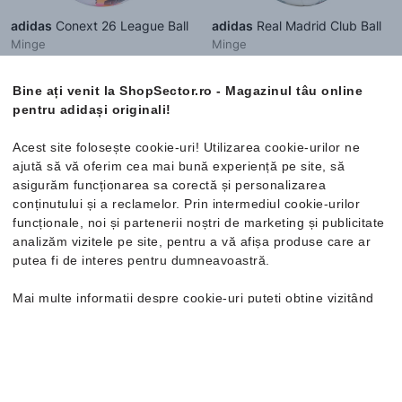
adidas
Conext 26 League Ball
adidas
Real Madrid Club Ball
Minge
Minge
203.99 Lei
117.99 Lei
Bine ați venit la ShopSector.ro - Magazinul tâu online
Cod NEW20 cu reducere de 20%
Cod NEW20 cu reducere de 20%
pentru adidași originali!
Mărimi disponibile:
Mărimi disponibile:
5
5
Acest site folosește cookie-uri! Utilizarea cookie-urilor ne
ajută să vă oferim cea mai bună experiență pe site, să
asigurăm funcționarea sa corectă și personalizarea
conținutului și a reclamelor. Prin intermediul cookie-urilor
funcționale, noi și partenerii noștri de marketing și publicitate
analizăm vizitele pe site, pentru a vă afișa produse care ar
putea fi de interes pentru dumneavoastră.
Mai multe informații despre cookie-uri puteți obține vizitând
pagina
Politica de confidențialitate și cookie-uri
. În cazul în
care doriți să modificați setările individuale ale cookie-urilor,
o puteți face din opțiunea de Personalizare.
Buletin