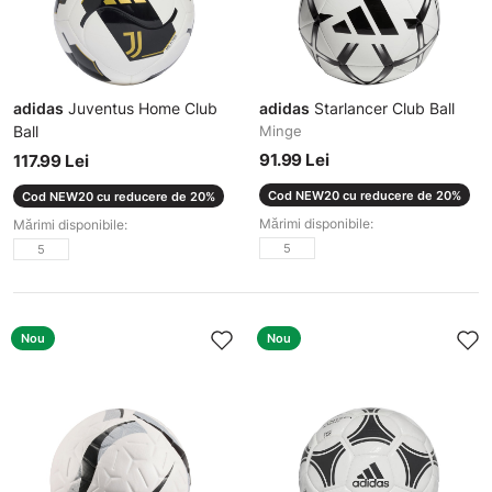
adidas
Juventus Home Club
adidas
Starlancer Club Ball
Ball
Minge
Minge
91.99 Lei
117.99 Lei
Cod NEW20 cu reducere de 20%
Cod NEW20 cu reducere de 20%
Mărimi disponibile:
Mărimi disponibile:
5
5
Nou
Nou