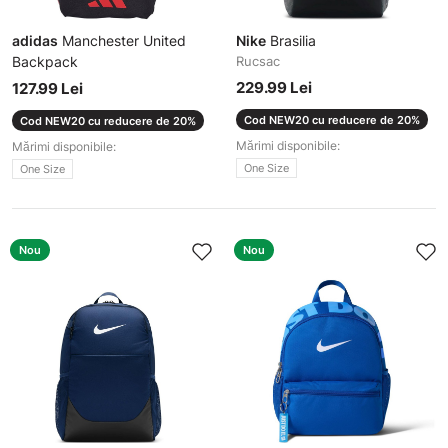
adidas
Manchester United
Nike
Brasilia
Backpack
Rucsac
Rucsac
229.99 Lei
127.99 Lei
Cod NEW20 cu reducere de 20%
Cod NEW20 cu reducere de 20%
Mărimi disponibile:
Mărimi disponibile:
One Size
One Size
Nou
Nou