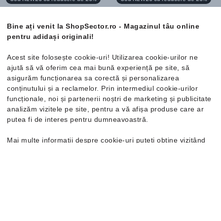
Mărimi disponibile:
Mărimi disponibile:
One Size
One Size
Bine ați venit la ShopSector.ro - Magazinul tâu online
pentru adidași originali!
Acest site folosește cookie-uri! Utilizarea cookie-urilor ne
Nou
Nou
ajută să vă oferim cea mai bună experiență pe site, să
asigurăm funcționarea sa corectă și personalizarea
conținutului și a reclamelor. Prin intermediul cookie-urilor
funcționale, noi și partenerii noștri de marketing și publicitate
analizăm vizitele pe site, pentru a vă afișa produse care ar
putea fi de interes pentru dumneavoastră.
Mai multe informații despre cookie-uri puteți obține vizitând
pagina
Politica de confidențialitate și cookie-uri
. În cazul în
care doriți să modificați setările individuale ale cookie-urilor,
Puma
Phase Backpack Set
Puma
Buzz Backpack
o puteți face din opțiunea de Personalizare.
Rucsac
Rucsac
152.99 Lei
188.99 Lei
Cod NEW20 cu reducere de 20%
Cod NEW20 cu reducere de 20%
Mărimi disponibile:
Mărimi disponibile: