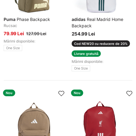
Puma
Phase Backpack
adidas
Real Madrid Home
Rucsac
Backpack
Rucsac
79.99 Lei
127.99 Lei
254.99 Lei
Mărimi disponibile:
Cod NEW20 cu reducere de 20%
One Size
Livrare gratuită
Mărimi disponibile:
One Size
Nou
Nou