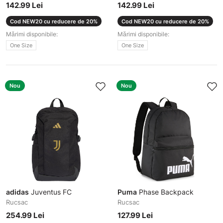
142.99 Lei
142.99 Lei
Cod NEW20 cu reducere de 20%
Cod NEW20 cu reducere de 20%
Mărimi disponibile:
Mărimi disponibile:
One Size
One Size
Nou
Nou
adidas
Juventus FC
Puma
Phase Backpack
Rucsac
Rucsac
254.99 Lei
127.99 Lei