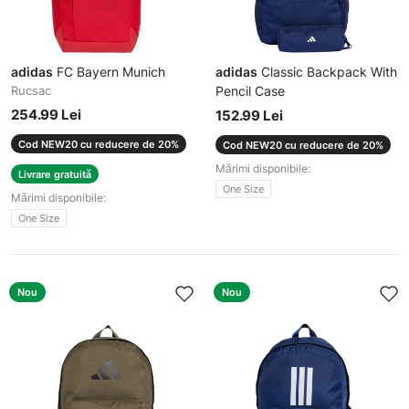
adidas
FC Bayern Munich
adidas
Classic Backpack With
Rucsac
Pencil Case
Rucsac
254.99 Lei
152.99 Lei
Cod NEW20 cu reducere de 20%
Cod NEW20 cu reducere de 20%
Mărimi disponibile:
Livrare gratuită
One Size
Mărimi disponibile:
One Size
Nou
Nou