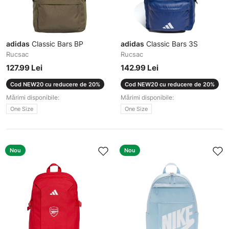
adidas
Classic Bars BP
adidas
Classic Bars 3S
Rucsac
Rucsac
127.99 Lei
142.99 Lei
Cod NEW20 cu reducere de 20%
Cod NEW20 cu reducere de 20%
Mărimi disponibile:
Mărimi disponibile:
One Size
One Size
Nou
Nou