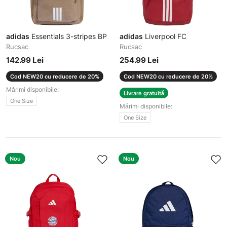
adidas
Essentials 3-stripes BP
adidas
Liverpool FC
Rucsac
Rucsac
142.99 Lei
254.99 Lei
Cod NEW20 cu reducere de 20%
Cod NEW20 cu reducere de 20%
Mărimi disponibile:
Livrare gratuită
One Size
Mărimi disponibile:
One Size
Nou
Nou