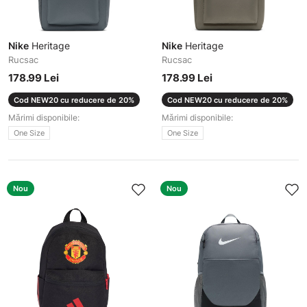
Nike
Heritage
Nike
Heritage
Rucsac
Rucsac
178.99 Lei
178.99 Lei
Cod NEW20 cu reducere de 20%
Cod NEW20 cu reducere de 20%
Mărimi disponibile:
Mărimi disponibile:
One Size
One Size
Nou
Nou