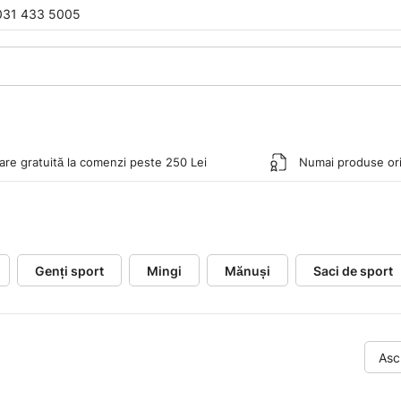
031 433 5005
rare gratuită la comenzi peste 250 Lei
Numai produse ori
Genți sport
Mingi
Mănuși
Saci de sport
Asc