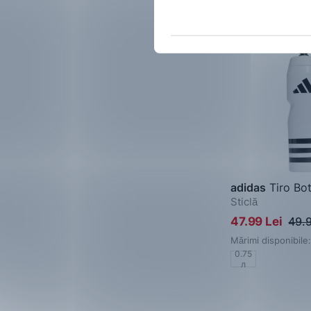
-4%
adidas
Tiro Bot
Sticlă
47.99 Lei
49.9
Mărimi disponibile:
0.75
л