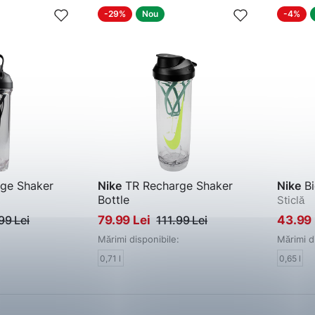
-29%
Nou
-4%
ge Shaker
Nike
TR Recharge Shaker
Nike
Bi
Bottle
Sticlă
Sticlă
99 Lei
79.99 Lei
111.99 Lei
43.99
Mărimi disponibile:
Mărimi d
0,71 l
0,65 l