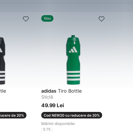
Nou
tle
adidas
Tiro Bottle
Sticlă
49.99 Lei
ucere de 20%
Cod NEW20 cu reducere de 20%
Mărimi disponibile:
0.75