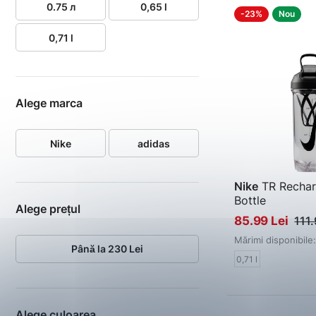
0.75 л
0,65 l
-23%
Nou
0,71 l
Alege marca
Nike
adidas
Nike
TR Rechar
Bottle
Alege prețul
Sticlă
85.99 Lei
111.
Mărimi disponibile:
Până la 230 Lei
0,71 l
Alege culoarea