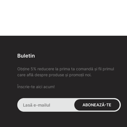
Buletin
Obține 5% reducere la prima ta comandă și fii primul
care află despre produse și promoții noi.
Înscrie-te aici acum!
ABONEAZĂ-TE