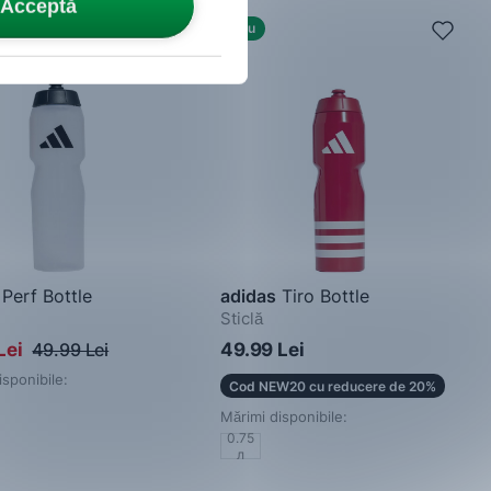
Acceptă
Nou
Perf Bottle
adidas
Tiro Bottle
Sticlă
Lei
49.99 Lei
49.99 Lei
isponibile:
Cod NEW20 cu reducere de 20%
Mărimi disponibile:
0.75
л