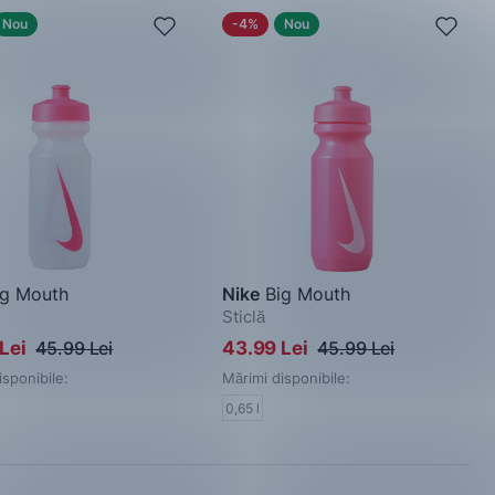
Nou
-4%
Nou
g Mouth
Nike
Big Mouth
Sticlă
 Lei
45.99 Lei
43.99 Lei
45.99 Lei
isponibile:
Mărimi disponibile:
0,65 l