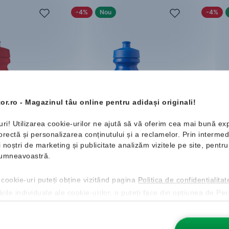
-4%
Nou
-4%
or.ro - Magazinul tâu online pentru adidași originali!
uri! Utilizarea cookie-urilor ne ajută să vă oferim cea mai bună ex
ectă și personalizarea conținutului și a reclamelor. Prin intermedi
Nike
Big Mouth
Nike
Bi
ii noștri de marketing și publicitate analizăm vizitele pe site, pent
Sticlă
Sticlă
 dumneavoastră.
99 Lei
43.99 Lei
45.99 Lei
43.99
Mărimi disponibile:
Mărimi d
 cookie-uri puteți obține vizitând pagina
Politica de confidențialitat
0,65 l
0,65 l
ările individuale ale cookie-urilor, o puteți face din opțiunea de Pe