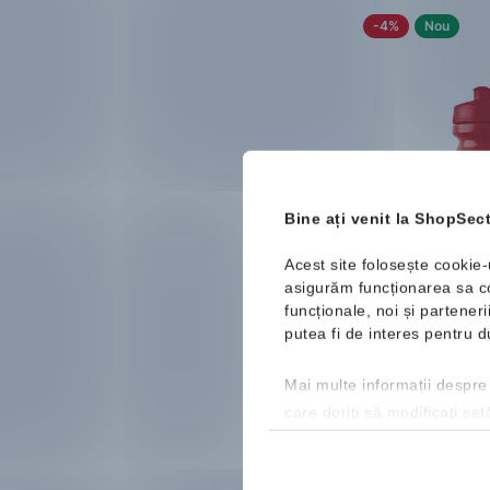
-4%
Nou
Bine ați venit la ShopSect
Acest site folosește cookie-
asigurăm funcționarea sa cor
Nike
Big Mouth
funcționale, noi și partener
Sticlă
putea fi de interes pentru
43.99 Lei
45.
Mărimi disponibile:
Mai multe informații despre
0,65 l
care doriți să modificați set