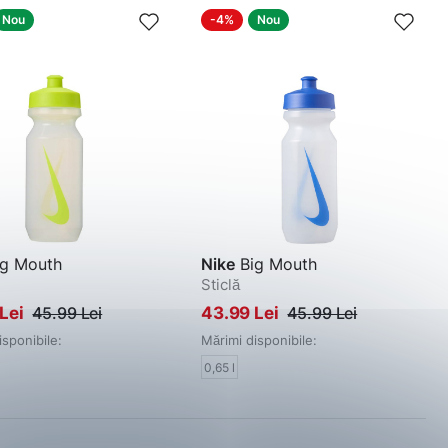
Nou
-4%
Nou
g Mouth
Nike
Big Mouth
Sticlă
 Lei
45.99 Lei
43.99 Lei
45.99 Lei
isponibile:
Mărimi disponibile:
0,65 l