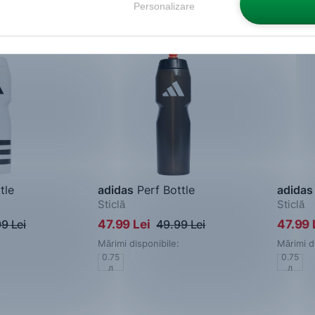
Personalizare
-4%
-4%
tle
adidas
Perf Bottle
adidas
Sticlă
Sticlă
9 Lei
47.99 Lei
49.99 Lei
47.99 
Mărimi disponibile:
Mărimi d
0.75
0.75
л
л