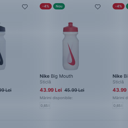
-4%
Nou
-4%
Nike
Big Mouth
Nike
Bi
Sticlă
Sticlă
99 Lei
43.99 Lei
45.99 Lei
43.99
Mărimi disponibile:
Mărimi d
0,65 l
0,65 l