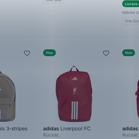
Livrare 
Mărimi d
One Siz
Nou
Nou
ls 3-stripes
adidas
Liverpool FC
adidas
Rucsac
Rucsac