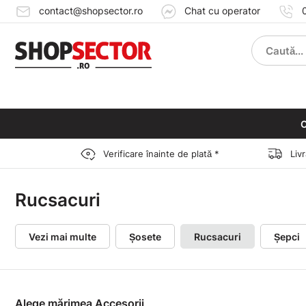
contact@shopsector.ro
Chat cu operator
C
Verificare înainte de plată *
Liv
Rucsacuri
Vezi mai multe
Șosete
Rucsacuri
Șepci
Alege mărimea Accesorii