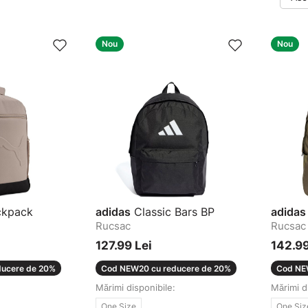
Nou
Nou
ckpack
adidas
Classic Bars BP
adidas
Rucsac
Rucsac
127.99 Lei
142.99
ucere de 20%
Cod NEW20 cu reducere de 20%
Cod NE
Mărimi disponibile:
Mărimi d
One Size
One Siz