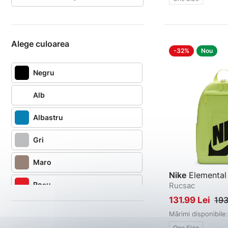
Alege culoarea
-32%
Nou
Negru
Alb
Albastru
Gri
Maro
Nike
Elemental
Roșu
Rucsac
131.99 Lei
193
Verde
Mărimi disponibile:
One Size