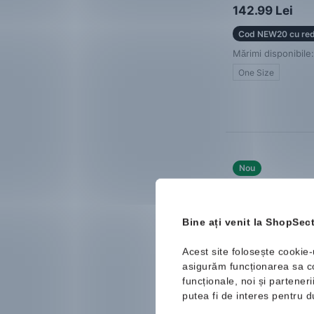
Rucsac
142.99 Lei
Cod NEW20 cu red
Mărimi disponibile:
One Size
Nou
Bine ați venit la ShopSect
Acest site folosește cookie-
asigurăm funcționarea sa cor
funcționale, noi și partener
putea fi de interes pentru