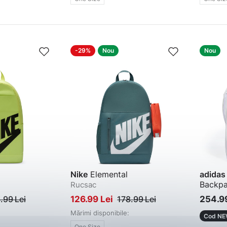
-29%
Nou
Nou
Nike
Elemental
adidas
Backp
Rucsac
Rucsac
.99 Lei
126.99 Lei
178.99 Lei
254.99
Mărimi disponibile:
Cod NE
One Size