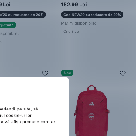
Rucsac
 Lei
152.99 Lei
W20 cu reducere de 20%
Cod NEW20 cu reducere de 20%
Mărimi disponibile:
gratuită
One Size
isponibile:
e
Nou
periență pe site, să
ul cookie-urilor
ru a vă afișa produse care ar