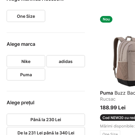
One Size
Nou
Alege marca
Nike
adidas
Puma
Puma
Buzz Ba
Rucsac
Alege prețul
188.99 Lei
Cod NEW20 cu red
Până la 230 Lei
Mărimi disponibile:
De la 231 Lei până la 340 Lei
One Size