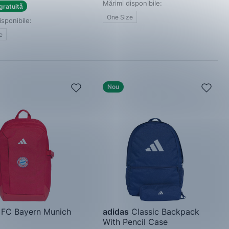
Mărimi disponibile:
gratuită
One Size
isponibile:
e
Nou
FC Bayern Munich
adidas
Classic Backpack
With Pencil Case