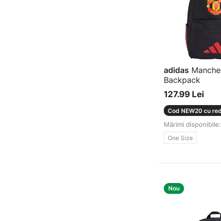
adidas
Manches
Backpack
Rucsac
127.99 Lei
Cod NEW20 cu red
Mărimi disponibile:
One Size
Nou