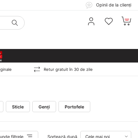
Opinii de la clienți
0
1
0
1
ginale
Retur gratuit în 30 de zile
Sticle
Genți
Portofele
unde filtrele
Sortează după