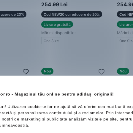
254.99 Lei
254.99
ucere de 20%
Cod NEW20 cu reducere de 20%
Cod NE
Livrare gratuită
Livrare 
Mărimi disponibile:
Mărimi d
One Size
One Siz
Nou
Nou
or.ro - Magazinul tâu online pentru adidași originali!
uri! Utilizarea cookie-urilor ne ajută să vă oferim cea mai bună ex
ectă și personalizarea conținutului și a reclamelor. Prin intermedi
ii noștri de marketing și publicitate analizăm vizitele pe site, pent
 dumneavoastră.