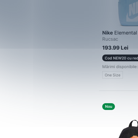
Nike
Elemental
Rucsac
193.99 Lei
Cod NEW20 cu red
Mărimi disponibile:
One Size
Nou