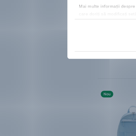
Mai multe informații despre
adidas
Classic
care doriți să modificați set
Rucsac
142.99 Lei
Cod NEW20 cu red
Mărimi disponibile:
One Size
Nou