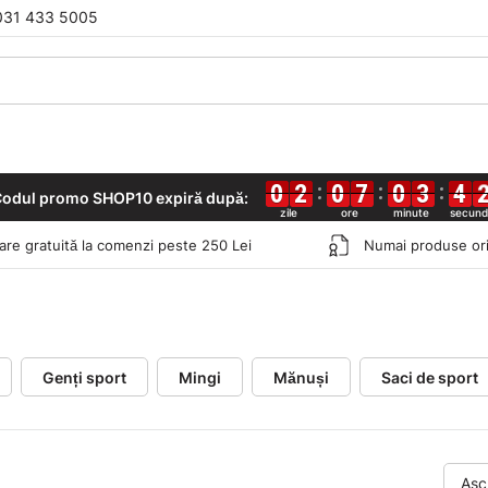
031 433 5005
0
0
0
0
2
2
2
2
0
0
0
0
7
7
7
7
0
0
0
0
3
3
3
3
4
4
4
4
odul promo SHOP10 expiră după:
rare gratuită la comenzi peste 250 Lei
Numai produse ori
Genți sport
Mingi
Mănuși
Saci de sport
Asc