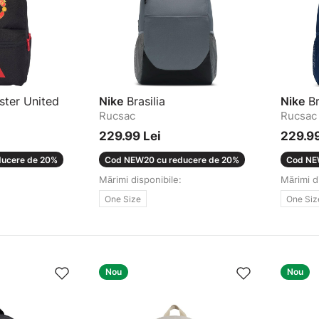
ter United
Nike
Brasilia
Nike
Br
Rucsac
Rucsac
229.99 Lei
229.99
ucere de 20%
Cod NEW20 cu reducere de 20%
Cod NE
Mărimi disponibile:
Mărimi d
One Size
One Siz
Nou
Nou