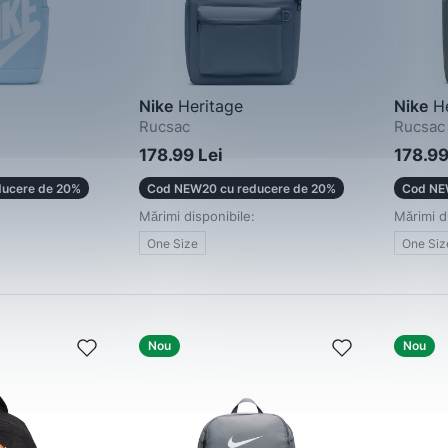
Nike
Heritage
Nike
He
Rucsac
Rucsac
178.99 Lei
178.99
ucere de 20%
Cod NEW20 cu reducere de 20%
Cod NE
Mărimi disponibile:
Mărimi d
One Size
One Siz
Nou
Nou