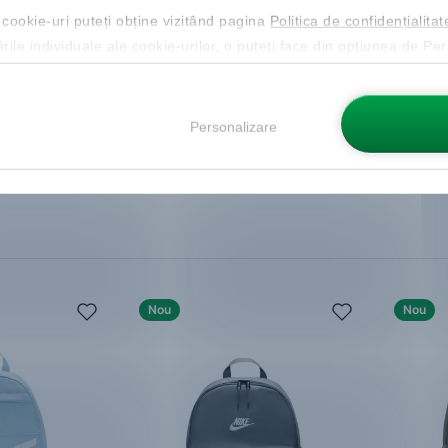
 cookie-uri puteți obține vizitând pagina
Politica de confidențialitat
 Bars 3S
adidas
Classic Bars BP
adidas
ările individuale ale cookie-urilor, o puteți face din opțiunea de Pe
Rucsac
Rucsac
127.99 Lei
142.99
ucere de 20%
Cod NEW20 cu reducere de 20%
Cod NE
Personalizare
Mărimi disponibile:
Mărimi d
One Size
One Siz
Nou
Nou