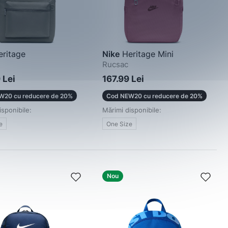
ritage
Nike
Heritage Mini
Rucsac
 Lei
167.99 Lei
W20 cu reducere de 20%
Cod NEW20 cu reducere de 20%
isponibile:
Mărimi disponibile:
e
One Size
Nou