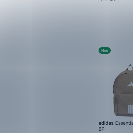
Roz
Bleumarin
Bej
Violet
Nou
Bordo
Roz pal
adidas
Essentia
BP