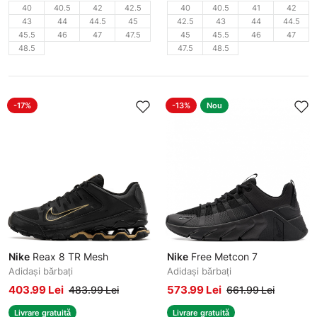
40
40.5
42
42.5
40
40.5
41
42
43
44
44.5
45
42.5
43
44
44.5
45.5
46
47
47.5
45
45.5
46
47
48.5
47.5
48.5
-17%
-13%
Nou
Nike
Reax 8 TR Mesh
Nike
Free Metcon 7
Adidași bărbați
Adidași bărbați
403.99 Lei
573.99 Lei
483.99 Lei
661.99 Lei
Livrare gratuită
Livrare gratuită