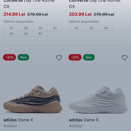
Converse
Day One Runner
Converse
Day One Runner
OX
OX
Adidași
Adidași
214.99 Lei
203.99 Lei
279.99 Lei
279.99 Lei
Mărimi disponibile:
Mărimi disponibile:
37
38
39
41
42
43
44
43
44
45
-37%
Nou
-27%
Nou
adidas
Dame X
adidas
Dame X
Adidași
Adidași