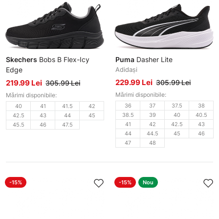
Skechers
Bobs B Flex-Icy
Puma
Dasher Lite
Edge
Adidași
Adidași bărbați
229.99 Lei
219.99 Lei
305.99 Lei
305.99 Lei
Mărimi disponibile:
Mărimi disponibile:
36
37
37.5
38
40
41
41.5
42
38.5
39
40
40.5
42.5
43
44
45
41
42
42.5
43
45.5
46
47.5
44
44.5
45
46
47
48
-15%
-15%
Nou