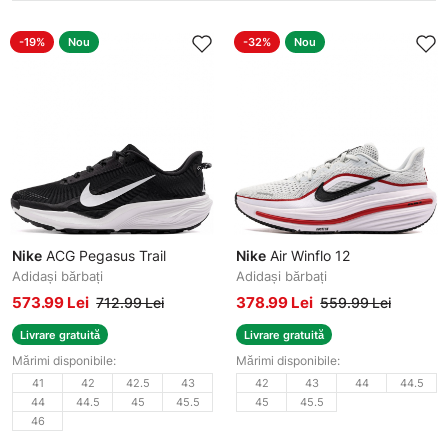
-19%
Nou
-32%
Nou
Nike
ACG Pegasus Trail
Nike
Air Winflo 12
Adidași bărbați
Adidași bărbați
573.99 Lei
378.99 Lei
712.99 Lei
559.99 Lei
Livrare gratuită
Livrare gratuită
Mărimi disponibile:
Mărimi disponibile:
41
42
42.5
43
42
43
44
44.5
44
44.5
45
45.5
45
45.5
46