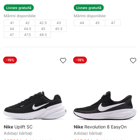
Livrare gratuită
Livrare gratuită
Mărimi disponibile:
Mărimi disponibile:
41
42
42.5
43
44
45
47
44
44.5
45
45.5
47
47.5
48.5
-19%
-19%
Nike
Uplift SC
Nike
Revolution 8 EasyOn
Adidași bărbați
Adidași bărbați