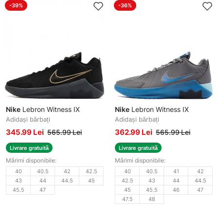
-39%
-36%
Nike
Lebron Witness IX
Nike
Lebron Witness IX
Adidași bărbați
Adidași bărbați
345.99 Lei
362.99 Lei
565.99 Lei
565.99 Lei
Livrare gratuită
Livrare gratuită
Mărimi disponibile:
Mărimi disponibile:
40
40.5
42
42.5
40
40.5
41
42
43
44
44.5
45
42.5
43
44
44.5
45.5
47
45
45.5
46
47
47.5
48