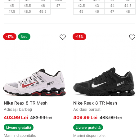
45
45.5
46
47
42.5
43
44
44.5
47.5
48.5
49.5
45
46
47
48
-17%
Nou
-15%
Nike
Reax 8 TR Mesh
Nike
Reax 8 TR Mesh
Adidași bărbați
Adidași bărbați
403.99 Lei
409.99 Lei
483.99 Lei
483.99 Lei
Livrare gratuită
Livrare gratuită
Mărimi disponibile:
Mărimi disponibile: