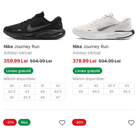
Nike
Journey Run
Nike
Journey Run
Adidași bărbați
Adidași bărbați
359.99 Lei
378.99 Lei
504.99 Lei
504.99 Lei
Livrare gratuită
Livrare gratuită
Mărimi disponibile:
Mărimi disponibile:
40
40.5
41
42
41
42
42.5
43
42.5
43
44
44.5
44
44.5
45
45.5
45
45.5
46
47
-31%
Nou
-30%