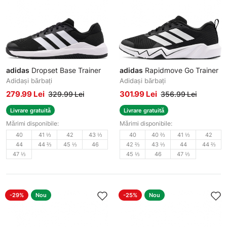
adidas
Dropset Base Trainer
adidas
Rapidmove Go Trainer
Adidași bărbați
Adidași bărbați
279.99 Lei
301.99 Lei
329.99 Lei
356.99 Lei
Livrare gratuită
Livrare gratuită
Mărimi disponibile:
Mărimi disponibile:
40
41 ⅓
42
43 ⅓
40
40 ⅔
41 ⅓
42
44
44 ⅔
45 ⅓
46
42 ⅔
43 ⅓
44
44 ⅔
47 ⅓
45 ⅓
46
47 ⅓
-29%
Nou
-25%
Nou