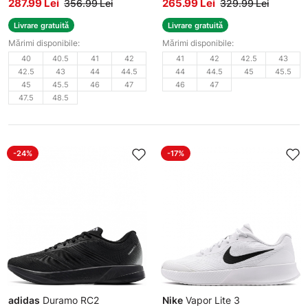
287.99 Lei
265.99 Lei
356.99 Lei
329.99 Lei
Livrare gratuită
Livrare gratuită
Mărimi disponibile:
Mărimi disponibile:
40
40.5
41
42
41
42
42.5
43
42.5
43
44
44.5
44
44.5
45
45.5
45
45.5
46
47
46
47
47.5
48.5
-24%
-17%
adidas
Duramo RC2
Nike
Vapor Lite 3