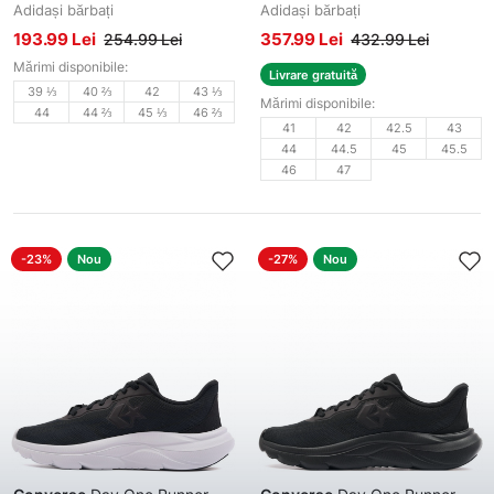
Adidași bărbați
Adidași bărbați
193.99 Lei
357.99 Lei
254.99 Lei
432.99 Lei
Mărimi disponibile:
Livrare gratuită
39 ⅓
40 ⅔
42
43 ⅓
Mărimi disponibile:
44
44 ⅔
45 ⅓
46 ⅔
41
42
42.5
43
44
44.5
45
45.5
46
47
-23%
Nou
-27%
Nou