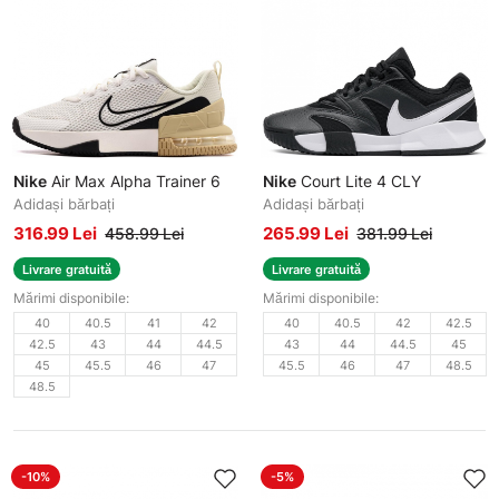
Nike
Air Max Alpha Trainer 6
Nike
Court Lite 4 CLY
Adidași bărbați
Adidași bărbați
316.99 Lei
265.99 Lei
458.99 Lei
381.99 Lei
Livrare gratuită
Livrare gratuită
Mărimi disponibile:
Mărimi disponibile:
40
40.5
41
42
40
40.5
42
42.5
42.5
43
44
44.5
43
44
44.5
45
45
45.5
46
47
45.5
46
47
48.5
48.5
-10%
-5%