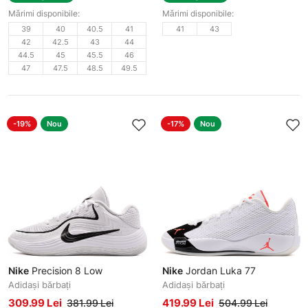
Mărimi disponibile:
Mărimi disponibile:
39
40
40.5
41
41
43
42
42.5
43
44
44.5
45
45.5
46
47
47.5
48.5
49.5
-19%
Nou
-17%
Nou
Nike
Precision 8 Low
Nike
Jordan Luka 77
Adidași bărbați
Adidași bărbați
309.99 Lei
419.99 Lei
381.99 Lei
504.99 Lei