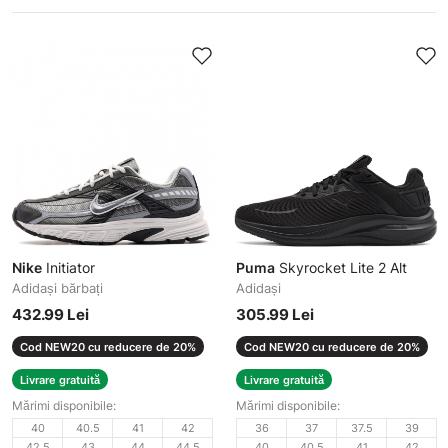
Nike
Initiator
Puma
Skyrocket Lite 2 Alt
Adidași bărbați
Adidași
432.99 Lei
305.99 Lei
Cod NEW20 cu reducere de 20%
Cod NEW20 cu reducere de 20%
Livrare gratuită
Livrare gratuită
Mărimi disponibile:
Mărimi disponibile:
40
40.5
41
42
36
37
37.5
39
42.5
43
44
44.5
40
40.5
41
42