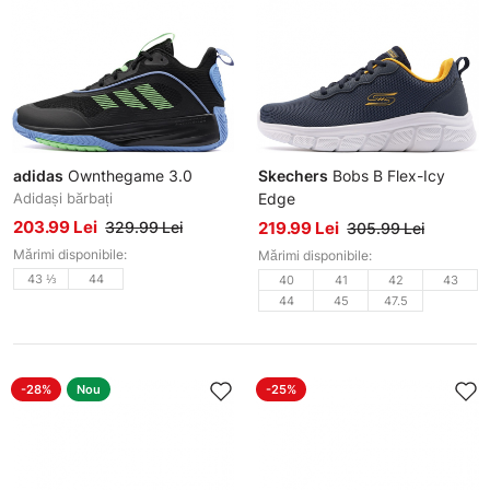
adidas
Ownthegame 3.0
Skechers
Bobs B Flex-Icy
Adidași bărbați
Edge
Adidași bărbați
203.99 Lei
329.99 Lei
219.99 Lei
305.99 Lei
Mărimi disponibile:
Mărimi disponibile:
43 ⅓
44
40
41
42
43
44
45
47.5
-28%
Nou
-25%