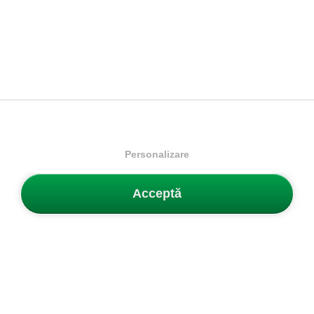
Nike
ACG Pegasus Trail
Nike
Air Max Alpha Trainer 6
Adidași bărbați
Adidași bărbați
499.99 Lei
342.99 Lei
712.99 Lei
458.99 Lei
Livrare gratuită
Livrare gratuită
Mărimi disponibile:
Mărimi disponibile:
41
42
43
44
40.5
41
42
42.5
44.5
45
45.5
46
43
44
44.5
45
45.5
46
47
48.5
Personalizare
Acceptă
PRECEDENTĂ
ÎNAINTE
1
2
3
4
...
16