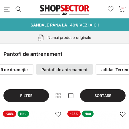
SANDALE PÂNĂ LA -40% VEZI AICI!
Retur gratuit în 30 de zile
Pantofi de antrenament
fi de drumeție
Pantofi de antrenament
adidas Terrex
FILTRE
SORTARE
-38%
Nou
-28%
Nou