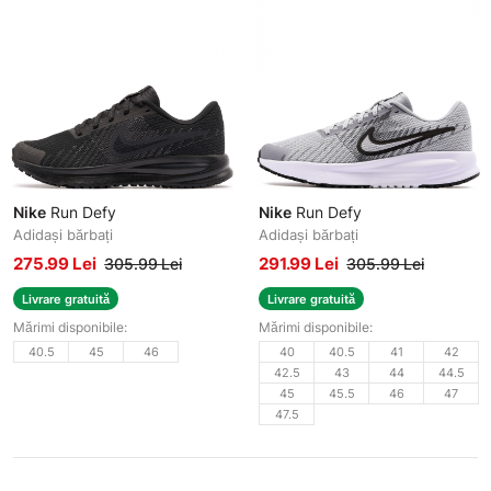
Nike
Run Defy
Nike
Run Defy
Adidași bărbați
Adidași bărbați
275.99 Lei
291.99 Lei
305.99 Lei
305.99 Lei
Livrare gratuită
Livrare gratuită
Mărimi disponibile:
Mărimi disponibile:
40.5
45
46
40
40.5
41
42
42.5
43
44
44.5
45
45.5
46
47
47.5