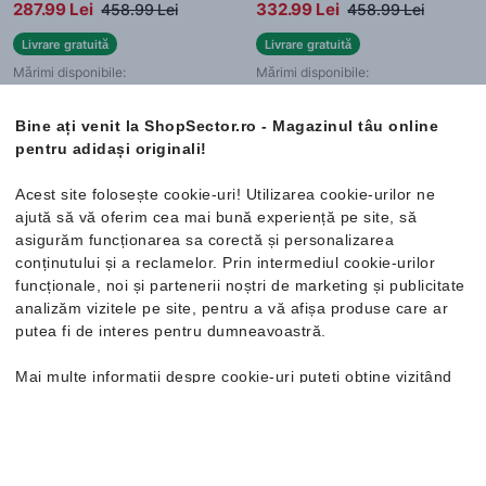
287.99 Lei
332.99 Lei
458.99 Lei
458.99 Lei
Livrare gratuită
Livrare gratuită
Mărimi disponibile:
Mărimi disponibile:
41 ⅓
43 ⅓
44
44 ⅔
41 ⅓
42
42 ⅔
43 ⅓
45 ⅓
44
44 ⅔
45 ⅓
46
Bine ați venit la ShopSector.ro - Magazinul tâu online
46 ⅔
47 ⅓
pentru adidași originali!
Acest site folosește cookie-uri! Utilizarea cookie-urilor ne
ajută să vă oferim cea mai bună experiență pe site, să
Nou
Nou
asigurăm funcționarea sa corectă și personalizarea
conținutului și a reclamelor. Prin intermediul cookie-urilor
funcționale, noi și partenerii noștri de marketing și publicitate
analizăm vizitele pe site, pentru a vă afișa produse care ar
putea fi de interes pentru dumneavoastră.
Mai multe informații despre cookie-uri puteți obține vizitând
pagina
Politica de confidențialitate și cookie-uri
. În cazul în
care doriți să modificați setările individuale ale cookie-urilor,
o puteți face din opțiunea de Personalizare.
adidas
Dame X
adidas
Cloudfoam Cuxxion-
Adidași bărbați
Rapidf