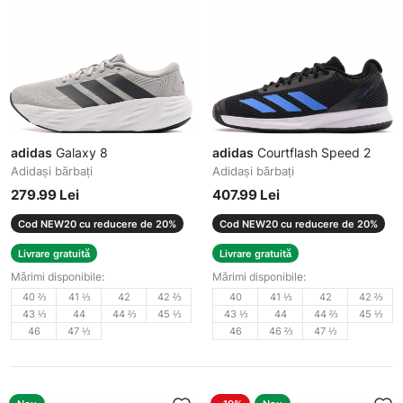
adidas
Galaxy 8
adidas
Courtflash Speed 2
Adidași bărbați
Adidași bărbați
279.99 Lei
407.99 Lei
Cod NEW20 cu reducere de 20%
Cod NEW20 cu reducere de 20%
Livrare gratuită
Livrare gratuită
Mărimi disponibile:
Mărimi disponibile:
40 ⅔
41 ⅓
42
42 ⅔
40
41 ⅓
42
42 ⅔
43 ⅓
44
44 ⅔
45 ⅓
43 ⅓
44
44 ⅔
45 ⅓
46
47 ⅓
46
46 ⅔
47 ⅓