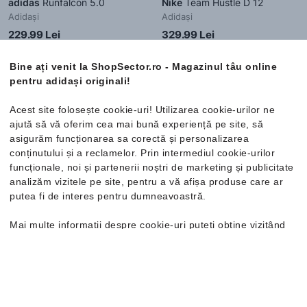
adidas
Runfalcon 5.0
Nike
Team Hustle D 12
Adidași
Adidași
229.99 Lei
329.99 Lei
Cod NEW20 cu reducere de 20%
Cod NEW20 cu reducere de 20%
Bine ați venit la ShopSector.ro - Magazinul tâu online
Mărimi disponibile:
Livrare gratuită
pentru adidași originali!
35.5
36
36 ⅔
37 ⅓
Mărimi disponibile:
38
38 ⅔
39 ⅓
40
Acest site folosește cookie-uri! Utilizarea cookie-urilor ne
36
36.5
37.5
38
ajută să vă oferim cea mai bună experiență pe site, să
38.5
39
40
asigurăm funcționarea sa corectă și personalizarea
conținutului și a reclamelor. Prin intermediul cookie-urilor
funcționale, noi și partenerii noștri de marketing și publicitate
analizăm vizitele pe site, pentru a vă afișa produse care ar
Nou
Nou
putea fi de interes pentru dumneavoastră.
Mai multe informații despre cookie-uri puteți obține vizitând
pagina
Politica de confidențialitate și cookie-uri
. În cazul în
care doriți să modificați setările individuale ale cookie-urilor,
o puteți face din opțiunea de Personalizare.