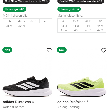
Cod NEW20 cu reducere de 20%
Cod NEW20 cu reducere de 20%
Livrare gratuită
Livrare gratuită
Mărimi disponibile:
Mărimi disponibile:
36
36 ⅔
37 ⅓
38
40
40 ⅔
41 ⅓
42
38 ⅔
39 ⅓
42 ⅔
43 ⅓
44
44 ⅔
45 ⅓
46
46 ⅔
47 ⅓
Nou
Nou
adidas
Runfalcon 6
adidas
Runfalcon 6
Adidași bărbați
Adidași bărbați