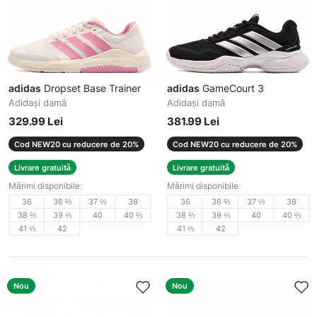
adidas
Dropset Base Trainer
adidas
GameCourt 3
Adidași damă
Adidași damă
329.99 Lei
381.99 Lei
Cod NEW20 cu reducere de 20%
Cod NEW20 cu reducere de 20%
Livrare gratuită
Livrare gratuită
Mărimi disponibile:
Mărimi disponibile:
36
36 ⅔
37 ⅓
38
36
36 ⅔
37 ⅓
38
38 ⅔
39 ⅓
40
40 ⅔
38 ⅔
39 ⅓
40
40 ⅔
41 ⅓
42
41 ⅓
42
Nou
Nou