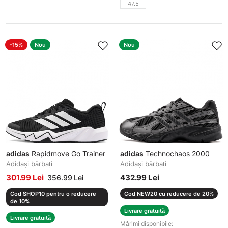
47.5
-15%
Nou
Nou
adidas
Rapidmove Go Trainer
adidas
Technochaos 2000
Adidași bărbați
Adidași bărbați
301.99 Lei
432.99 Lei
356.99 Lei
Cod SHOP10 pentru o reducere
Cod NEW20 cu reducere de 20%
de 10%
Livrare gratuită
Livrare gratuită
Mărimi disponibile: