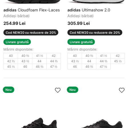
adidas
Cloudfoam Flex-Laces
adidas
Ultimashow 2.0
Adidași bărbați
Adidași bărbați
254.99 Lei
305.99 Lei
Cod NEW20 cu reducere de 20%
Cod NEW20 cu reducere de 20%
Livrare gratuită
Livrare gratuită
Mărimi disponibile:
Mărimi disponibile:
40
40 ⅔
41 ⅓
42
40
40 ⅔
41 ⅓
42
42 ⅔
43 ⅓
44
44 ⅔
43 ⅓
44
44 ⅔
45 ⅓
45 ⅓
46
46 ⅔
47 ⅓
46
46 ⅔
47 ⅓
Nou
Nou