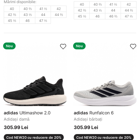
Mărimi disponibile:
40
40 ⅔
41 ⅓
42
40
40 ⅔
41 ⅓
42
42 ⅔
43 ⅓
44
44 ⅔
42 ⅔
43 ⅓
44
44 ⅔
45 ⅓
46
46 ⅔
47 ⅓
45 ⅓
46
47 ⅓
Nou
Nou
adidas
Ultimashow 2.0
adidas
Runfalcon 6
Adidași damă
Adidași bărbați
305.99 Lei
305.99 Lei
Cod NEW20 cu reducere de 20%
Cod NEW20 cu reducere de 20%