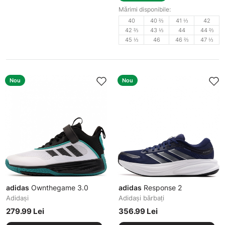
Mărimi disponibile:
40
40 ⅔
41 ⅓
42
42 ⅔
43 ⅓
44
44 ⅔
45 ⅓
46
46 ⅔
47 ⅓
Nou
Nou
adidas
Ownthegame 3.0
adidas
Response 2
Adidași
Adidași bărbați
279.99 Lei
356.99 Lei