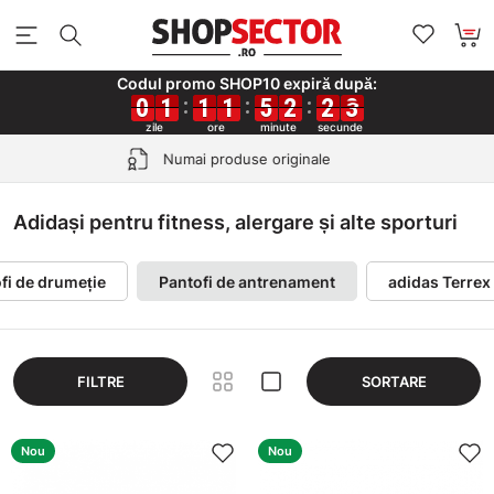
Codul promo SHOP10 expiră după:
0
0
0
0
1
1
1
1
1
1
1
1
1
1
1
1
5
5
5
5
2
2
2
2
2
2
2
2
1
2
1
2
Retur gratuit în 30 de zile
Adidași pentru fitness, alergare și alte sporturi
fi de drumeție
Pantofi de antrenament
adidas Terrex
FILTRE
SORTARE
Nou
Nou