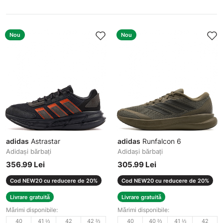
Nou
Nou
adidas
Astrastar
adidas
Runfalcon 6
Adidași bărbați
Adidași bărbați
356.99 Lei
305.99 Lei
Cod NEW20 cu reducere de 20%
Cod NEW20 cu reducere de 20%
Livrare gratuită
Livrare gratuită
Mărimi disponibile:
Mărimi disponibile:
40
41 ⅓
42
42 ⅔
40
40 ⅔
41 ⅓
42