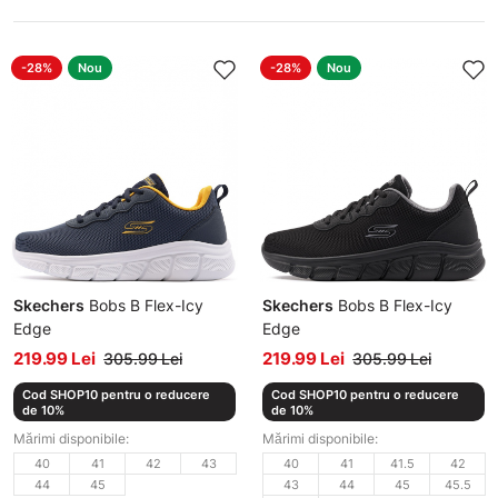
-28%
Nou
-28%
Nou
Skechers
Bobs B Flex-Icy
Skechers
Bobs B Flex-Icy
Edge
Edge
Adidași bărbați
Adidași bărbați
219.99 Lei
219.99 Lei
305.99 Lei
305.99 Lei
Cod SHOP10 pentru o reducere
Cod SHOP10 pentru o reducere
de 10%
de 10%
Mărimi disponibile:
Mărimi disponibile:
40
41
42
43
40
41
41.5
42
44
45
43
44
45
45.5