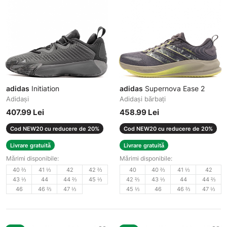
adidas
Initiation
adidas
Supernova Ease 2
Adidași
Adidași bărbați
407.99 Lei
458.99 Lei
Cod NEW20 cu reducere de 20%
Cod NEW20 cu reducere de 20%
Livrare gratuită
Livrare gratuită
Mărimi disponibile:
Mărimi disponibile:
40 ⅔
41 ⅓
42
42 ⅔
40
40 ⅔
41 ⅓
42
43 ⅓
44
44 ⅔
45 ⅓
42 ⅔
43 ⅓
44
44 ⅔
46
46 ⅔
47 ⅓
45 ⅓
46
46 ⅔
47 ⅓