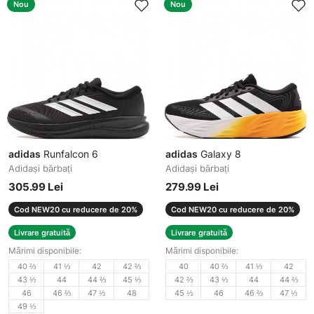
Nou
Nou
adidas
Runfalcon 6
adidas
Galaxy 8
Adidași bărbați
Adidași bărbați
305.99 Lei
279.99 Lei
Cod NEW20 cu reducere de 20%
Cod NEW20 cu reducere de 20%
Livrare gratuită
Livrare gratuită
Mărimi disponibile:
Mărimi disponibile:
40 ⅔
41 ⅓
42
42 ⅔
40
40 ⅔
41 ⅓
42
43 ⅓
44
44 ⅔
45 ⅓
42 ⅔
43 ⅓
44
44 ⅔
46
46 ⅔
47 ⅓
48
45 ⅓
46
46 ⅔
47 ⅓
49 ⅓