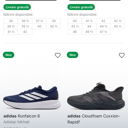
Livrare gratuită
Livrare gratuită
Mărimi disponibile:
Mărimi disponibile:
36
36 ⅔
37 ⅓
38
40
41 ⅓
42
42 ⅔
38 ⅔
39 ⅓
40
40 ⅔
43 ⅓
44
44 ⅔
45 ⅓
41 ⅓
42
46
46 ⅔
47 ⅓
Nou
Nou
adidas
Runfalcon 6
adidas
Cloudfoam Cuxxion-
Adidași bărbați
Rapidf
Adidași bărbați