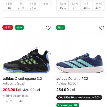
43 ⅓
44
44 ⅔
45 ⅓
42 ⅔
43 ⅓
44
44 ⅔
46
46 ⅔
47 ⅓
45 ⅓
46
46 ⅔
47 ⅓
-38%
Nou
Nou
adidas
Ownthegame 3.0
adidas
Duramo RC2
Adidași bărbați
Adidași bărbați
203.99 Lei
254.99 Lei
329.99 Lei
Mărimi disponibile:
Cod NEW20 cu reducere de 20%
43 ⅓
44
Livrare gratuită