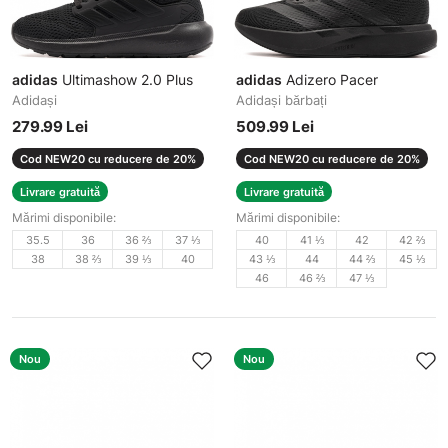
adidas
Ultimashow 2.0 Plus
adidas
Adizero Pacer
Adidași
Adidași bărbați
279.99 Lei
509.99 Lei
Cod NEW20 cu reducere de 20%
Cod NEW20 cu reducere de 20%
Livrare gratuită
Livrare gratuită
Mărimi disponibile:
Mărimi disponibile:
35.5
36
36 ⅔
37 ⅓
40
41 ⅓
42
42 ⅔
38
38 ⅔
39 ⅓
40
43 ⅓
44
44 ⅔
45 ⅓
46
46 ⅔
47 ⅓
Nou
Nou