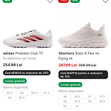
Nou
-19%
Nou
adidas
Predator Club TF
Skechers
Bobs B Flex Hi-
Încălțăminte de fotbal
Flying Hi
Adidași damă
254.99 Lei
287.99 Lei
356.99 Lei
Cod NEW20 cu reducere de 20%
Cod SHOP10 pentru o reducere
de 10%
Livrare gratuită
Livrare gratuită
Mărimi disponibile:
Mărimi disponibile:
35.5
36
36 ⅔
37 ⅓
36
36.5
37
37.5
38
38 ⅔
38
38.5
39
39.5
40
41