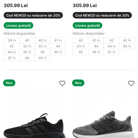
305.99 Lei
305.99 Lei
Cod NEW20 cu reducere de 20%
Cod NEW20 cu reducere de 20%
Livrare gratuită
Livrare gratuită
Mărimi disponibile:
Mărimi disponibile:
39 ⅓
40
40 ⅔
41 ⅓
40
41 ⅓
42
42 ⅔
42
42 ⅔
43 ⅓
44
43 ⅓
44
44 ⅔
45 ⅓
44 ⅔
45 ⅓
46
46 ⅔
46
46 ⅔
47 ⅓
47 ⅓
48
49 ⅓
Nou
Nou