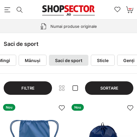
Numai produse originale
Saci de sport
Mingi
Mănuși
Saci de sport
Sticle
Genți
FILTRE
SORTARE
Nou
Nou