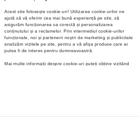
Mărimi disponibile:
One Size
Acest site folosește cookie-uri! Utilizarea cookie-urilor ne
ajută să vă oferim cea mai bună experiență pe site, să
asigurăm funcționarea sa corectă și personalizarea
conținutului și a reclamelor. Prin intermediul cookie-urilor
funcționale, noi și partenerii noștri de marketing și publicitate
analizăm vizitele pe site, pentru a vă afișa produse care ar
putea fi de interes pentru dumneavoastră.
Mai multe informații despre cookie-uri puteți obține vizitând
Buletin
pagina
Politica de confidențialitate și cookie-uri
. În cazul în
care doriți să modificați setările individuale ale cookie-urilor,
Obține 5% reducere la prima ta comandă și fii primul care află
o puteți face din opțiunea de Personalizare.
despre produse și promoții noi.
Înscrie-te aici acum!
ABONEAZĂ-TE