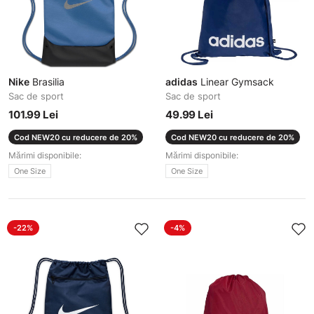
Nike
Brasilia
adidas
Linear Gymsack
Sac de sport
Sac de sport
101.99 Lei
49.99 Lei
Cod NEW20 cu reducere de 20%
Cod NEW20 cu reducere de 20%
Mărimi disponibile:
Mărimi disponibile:
One Size
One Size
-22%
-4%