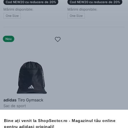
Cod NEW20 cu reducere de 20%
Cod NEW20 cu reducere de 20%
Mărimi disponibile:
Mărimi disponibile:
One Size
One Size
Nou
adidas
Tiro Gymsack
Sac de sport
76.99 Lei
Bine ați venit la ShopSector.ro - Magazinul tâu online
Cod NEW20 cu reducere de 20%
pentru adidași originali!