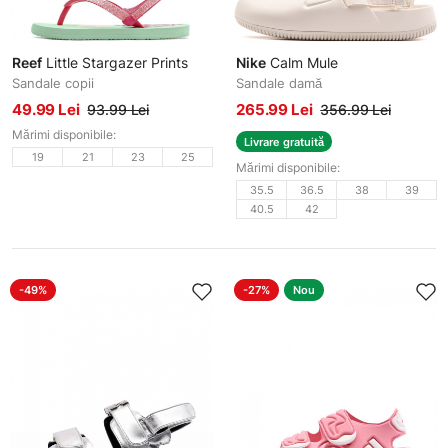
Reef
Little Stargazer Prints
Nike
Calm Mule
Sandale copii
Sandale damă
49.99 Lei
265.99 Lei
93.99 Lei
356.99 Lei
Mărimi disponibile:
Livrare gratuită
19
21
23
25
Mărimi disponibile:
35.5
36.5
38
39
40.5
42
-49%
-27%
Nou