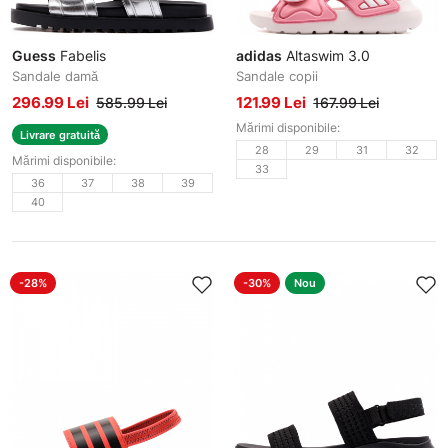
Guess
Fabelis
adidas
Altaswim 3.0
Sandale damă
Sandale copii
296.99 Lei
121.99 Lei
585.99 Lei
167.99 Lei
Mărimi disponibile:
Livrare gratuită
28
29
31
32
Mărimi disponibile:
33
36
37
38
39
40
-28%
-30%
Nou