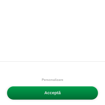
Puma
Hypnotic Sandal
Lotto
Ucelo
Sandale bărbați
Sandale
224.99 Lei
111.99 Lei
329.99 Lei
167.99 Lei
Mărimi disponibile:
Mărimi disponibile:
40.5
43
44.5
46
29
30
31
32
47
33
34
35
PRECEDENTĂ
ÎNAINTE
Personalizare
1
2
3
4
5
Acceptă