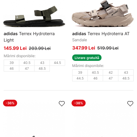
adidas
Terrex Hydroterra
adidas
Terrex Hydroterra AT
Light
Sandale
Sandale
347.99 Lei
145.99 Lei
519.99 Lei
203.99 Lei
Mărimi disponibile:
Livrare gratuită
39
40.5
43
44.5
Mărimi disponibile:
46
47
48.5
39
40.5
42
43
44.5
46
47
48.5
-36%
-38%