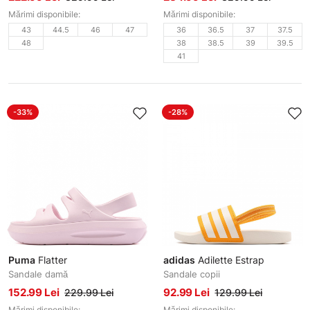
Mărimi disponibile:
Mărimi disponibile:
43
44.5
46
47
36
36.5
37
37.5
48
38
38.5
39
39.5
41
-33%
-28%
Puma
Flatter
adidas
Adilette Estrap
Sandale damă
Sandale copii
152.99 Lei
92.99 Lei
229.99 Lei
129.99 Lei
Mărimi disponibile:
Mărimi disponibile: