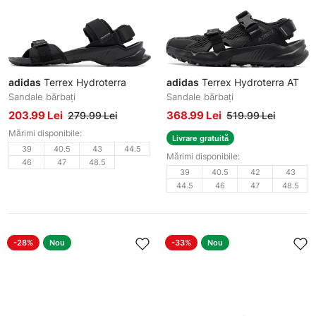
adidas
Terrex Hydroterra
adidas
Terrex Hydroterra AT
Sandale bărbați
Sandale bărbați
203.99 Lei
368.99 Lei
279.99 Lei
519.99 Lei
Mărimi disponibile:
Livrare gratuită
39
40.5
43
44.5
Mărimi disponibile:
46
47
48.5
39
40.5
42
43
44.5
46
47
48.5
-28%
Nou
-33%
Nou