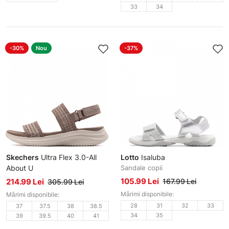
33
34
-30%
Nou
-37%
Skechers
Ultra Flex 3.0-All
Lotto
Isaluba
About U
Sandale copii
Sandale damă
105.99 Lei
214.99 Lei
167.99 Lei
305.99 Lei
Mărimi disponibile:
Mărimi disponibile:
28
31
32
33
37
37.5
38
38.5
34
35
39
39.5
40
41