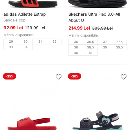
adidas
Adilette Estrap
Skechers
Ultra Flex 3.0-All
Sandale copii
About U
Sandale damă
92.99 Lei
129.99 Lei
214.99 Lei
305.99 Lei
Mărimi disponibile:
Mărimi disponibile:
29
30
31
32
36
36.5
37
37.5
33
34
38
38.5
39
39.5
40
41
-35%
-30%