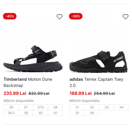
-45%
-26%
Timberland
Motion Dune
adidas
Terrex Captain Toey
Backstrap
2.0
Sandale damă
Sandale
235.99 Lei
188.99 Lei
432.99 Lei
254.99 Lei
Mărimi disponibile:
Mărimi disponibile:
36
37
37.5
38
31
32
33
34
38.5
39
40
41
35
38