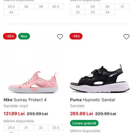
35.5
38
39
40.5
28
29
30
31
42
32
33
34
-35%
Nou
-19%
Nike
Sunray Protect 4
Puma
Hypnotic Sandal
Sandale copii
Sandale
131.99 Lei
265.99 Lei
203.99 Lei
329.99 Lei
Mărimi disponibile:
Livrare gratuită
29.5
31
32
33.5
Mărimi disponibile: