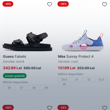
-41%
-35%
Guess
Fabelis
Nike
Sunray Protect 4
Sandale damă
Sandale copii
342.99 Lei
131.99 Lei
585.99 Lei
203.99 Lei
Mărimi disponibile:
Livrare gratuită
29.5
31
32
33.5
Mărimi disponibile:
35
36
37
38
39
-36%
-28%