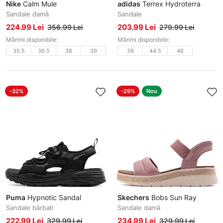
Nike
Calm Mule
adidas
Terrex Hydroterra
Sandale damă
Sandale
224.99 Lei
203.99 Lei
356.99 Lei
279.99 Lei
Mărimi disponibile:
Mărimi disponibile:
35.5
36.5
38
39
39
44.5
46
-32%
-29%
Nou
Puma
Hypnotic Sandal
Skechers
Bobs Sun Ray
Sandale bărbați
Sandale damă
222.99 Lei
234.99 Lei
329.99 Lei
329.99 Lei