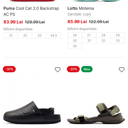
Puma
Cool Cat 2.0 Backstrap
Lotto
Motema
AC PS
Sandale copii
Sandale copii
85.99 Lei
83.99 Lei
122.99 Lei
129.99 Lei
Mărimi disponibile:
Mărimi disponibile:
26
27
28
29
31
32
33
34.5
30
31
32
33
35
-37%
-27%
Nou