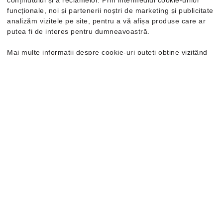
funcționale, noi și partenerii noștri de marketing și publicitate
analizăm vizitele pe site, pentru a vă afișa produse care ar
putea fi de interes pentru dumneavoastră.
Mai multe informații despre cookie-uri puteți obține vizitând
pagina
Politica de confidențialitate și cookie-uri
. În cazul în
care doriți să modificați setările individuale ale cookie-urilor,
Reef
Little Stargazer Prints
Puma
Hypnotic Sandal LT
o puteți face din opțiunea de Personalizare.
Sandale copii
Sandale damă
49.99 Lei
214.99 Lei
93.99 Lei
279.99 Lei
Mărimi disponibile:
Mărimi disponibile:
19
21
23
37
38
39
40.5
-32%
-33%