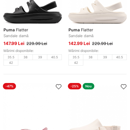
Puma
Flatter
Puma
Flatter
Sandale damă
Sandale damă
147.99 Lei
142.99 Lei
229.99 Lei
229.99 Lei
Mărimi disponibile:
Mărimi disponibile:
35.5
38
39
40.5
35.5
38
39
40.5
42
42
-47%
-25%
Nou