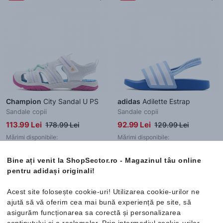
Champion
City Sandal U PS
adidas
Adilette Estrap
Sandale copii
Sandale copii
113.99 Lei
92.99 Lei
178.99 Lei
129.99 Lei
Mărimi disponibile:
Mărimi disponibile:
29.5
31
32
33.5
30
31
32
33
34
35
34
Bine ați venit la ShopSector.ro - Magazinul tâu online
pentru adidași originali!
Acest site folosește cookie-uri! Utilizarea cookie-urilor ne
-47%
-23%
Nou
ajută să vă oferim cea mai bună experiență pe site, să
asigurăm funcționarea sa corectă și personalizarea
conținutului și a reclamelor. Prin intermediul cookie-urilor