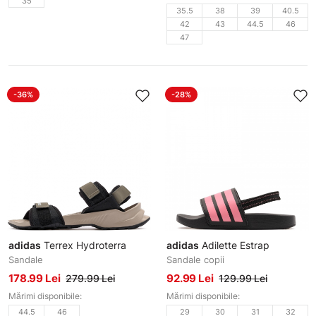
35
35.5
38
39
40.5
42
43
44.5
46
47
-36%
-28%
adidas
Terrex Hydroterra
adidas
Adilette Estrap
Sandale
Sandale copii
178.99 Lei
92.99 Lei
279.99 Lei
129.99 Lei
Mărimi disponibile:
Mărimi disponibile:
44.5
46
29
30
31
32