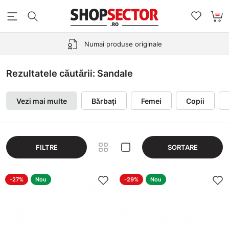
Retur gratuit în 30 de zile
Rezultatele căutării: Sandale
Vezi mai multe
Bărbați
Femei
Copii
FILTRE
SORTARE
-27%
Nou
-29%
Nou