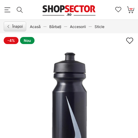
Înapoi
Acasă
Bărbați
Accesorii
Sticle
-4%
Nou