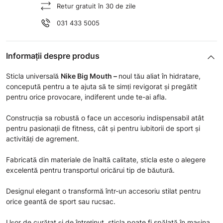
Retur gratuit în 30 de zile
031 433 5005
Informații despre produs
Sticla universală
Nike Big Mouth
–
noul tău aliat în hidratare,
concepută pentru a te ajuta să te simți revigorat și pregătit
pentru orice provocare, indiferent unde te-ai afla.
Construcția sa robustă o face un accesoriu indispensabil atât
pentru pasionații de fitness, cât și pentru iubitorii de sport și
activități de agrement.
Fabricată din materiale de înaltă calitate, sticla este o alegere
excelentă pentru transportul oricărui tip de băutură.
Designul elegant o transformă într-un accesoriu stilat pentru
orice geantă de sport sau rucsac.
Ușor de curățat și de întreținut, sticla poate fi spălată în mașina