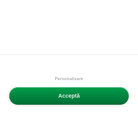
Mărimi disponibile:
Mărimi disponibile:
21
22
23.5
25
28
28.5
29.5
30
26
27
31
31.5
32
33
33.5
34
35
PRECEDENTĂ
ÎNAINTE
1
2
3
4
...
22
Personalizare
Just Do It“ este poate cel mai faimos slogan din lumea sportului,
Acceptă
care aparține Nike. Iar brandul dă un exemplu personal minunat,
„pur și simplu făcând-o“ – să fie cei mai buni din lume în
producția de adidași și încălțăminte sport! Logo-ul simplu al
mărcii și-a câștigat respectul de-a lungul anilor și este în prezent
un simbol incontestabil al clasei.
vezi mai mult