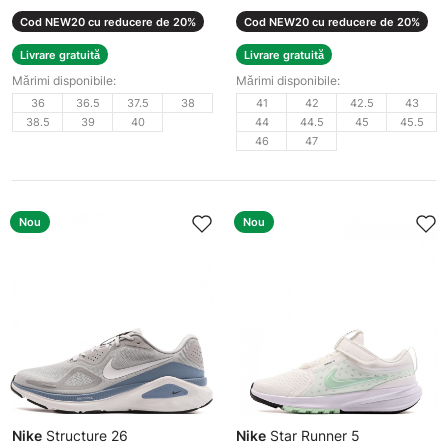
Cod NEW20 cu reducere de 20%
Cod NEW20 cu reducere de 20%
Livrare gratuită
Livrare gratuită
Mărimi disponibile:
Mărimi disponibile:
36
36.5
37.5
38
41
42
42.5
43
38.5
39
40
44
44.5
45
45.5
46
47
Nou
Nou
Nike
Structure 26
Nike
Star Runner 5