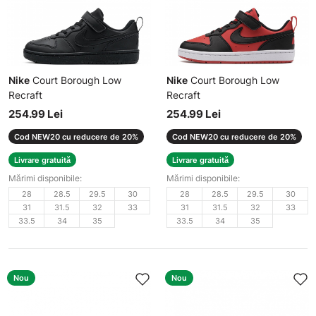
Nike
Court Borough Low
Nike
Court Borough Low
Recraft
Recraft
Teniși copii
Teniși copii
254.99 Lei
254.99 Lei
Cod NEW20 cu reducere de 20%
Cod NEW20 cu reducere de 20%
Livrare gratuită
Livrare gratuită
Mărimi disponibile:
Mărimi disponibile:
28
28.5
29.5
30
28
28.5
29.5
30
31
31.5
32
33
31
31.5
32
33
33.5
34
35
33.5
34
35
Nou
Nou