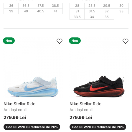
36
36.5
37.5
38.5
28
28.5
29.5
30
39
40
40.5
41
31
31.5
32
33
33.5
34
35
Nou
Nou
Nike
Stellar Ride
Nike
Stellar Ride
Adidași copii
Adidași copii
279.99 Lei
279.99 Lei
Cod NEW20 cu reducere de 20%
Cod NEW20 cu reducere de 20%