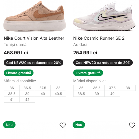
Nike
Court Vision Alta Leather
Nike
Cosmic Runner SE 2
Teniși damă
Adidași
458.99 Lei
254.99 Lei
Cod NEW20 cu reducere de 20%
Cod NEW20 cu reducere de 20%
Livrare gratuită
Livrare gratuită
Mărimi disponibile:
Mărimi disponibile:
36
36.5
37.5
38
36
36.5
37.5
38
38.5
39
40
40.5
38.5
39
40
41
42
Nou
Nou