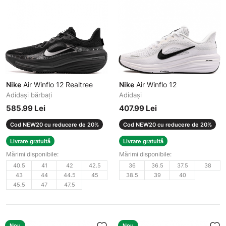
Nike
Air Winflo 12 Realtree
Nike
Air Winflo 12
Adidași bărbați
Adidași
585.99 Lei
407.99 Lei
Cod NEW20 cu reducere de 20%
Cod NEW20 cu reducere de 20%
Livrare gratuită
Livrare gratuită
Mărimi disponibile:
Mărimi disponibile:
40.5
41
42
42.5
36
36.5
37.5
38
43
44
44.5
45
38.5
39
40
45.5
47
47.5
Nou
Nou