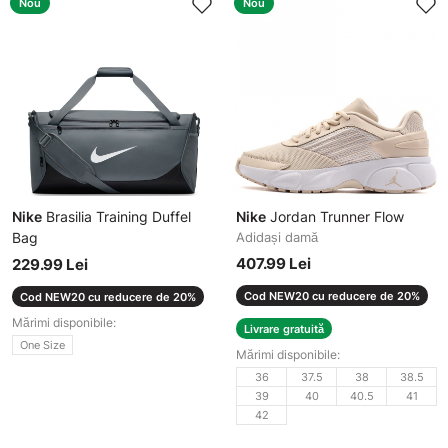
Nou
Nou
Nike
Brasilia Training Duffel
Nike
Jordan Trunner Flow
Bag
Adidași damă
Geantă sport
407.99 Lei
229.99 Lei
Cod NEW20 cu reducere de 20%
Cod NEW20 cu reducere de 20%
Mărimi disponibile:
Livrare gratuită
One Size
Mărimi disponibile:
36
37.5
38
38.5
39
40
40.5
41
42