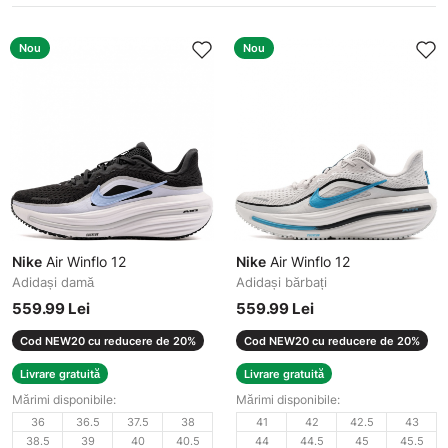
Nou
Nou
Nike
Air Winflo 12
Nike
Air Winflo 12
Adidași damă
Adidași bărbați
559.99 Lei
559.99 Lei
Cod NEW20 cu reducere de 20%
Cod NEW20 cu reducere de 20%
Livrare gratuită
Livrare gratuită
Mărimi disponibile:
Mărimi disponibile:
36
36.5
37.5
38
41
42
42.5
43
38.5
39
40
40.5
44
44.5
45
45.5