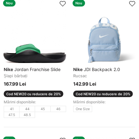
Nou
Nou
Nike
Jordan Franchise Slide
Nike
JDI Backpack 2.0
Șlapi bărbați
Rucsac
167.99 Lei
142.99 Lei
Cod NEW20 cu reducere de 20%
Cod NEW20 cu reducere de 20%
Mărimi disponibile:
Mărimi disponibile:
41
44
45
46
One Size
47.5
48.5