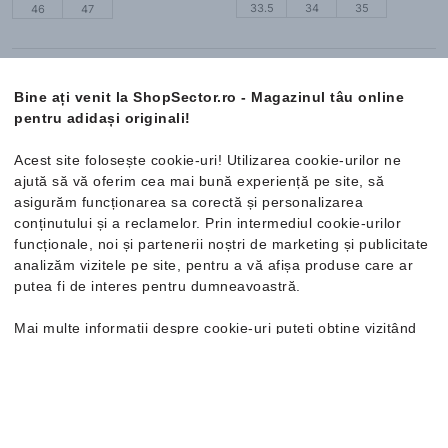
33.5
34
35
46
47
Nou
Nou
Bine ați venit la ShopSector.ro - Magazinul tâu online
pentru adidași originali!
Acest site folosește cookie-uri! Utilizarea cookie-urilor ne
ajută să vă oferim cea mai bună experiență pe site, să
asigurăm funcționarea sa corectă și personalizarea
conținutului și a reclamelor. Prin intermediul cookie-urilor
funcționale, noi și partenerii noștri de marketing și publicitate
analizăm vizitele pe site, pentru a vă afișa produse care ar
putea fi de interes pentru dumneavoastră.
Nike
Free Metcon 7
Nike
Air Zoom Pegasus 42
Adidași damă
Adidași
Mai multe informații despre cookie-uri puteți obține vizitând
661.99 Lei
504.99 Lei
pagina
Politica de confidențialitate și cookie-uri
. În cazul în
care doriți să modificați setările individuale ale cookie-urilor,
Cod NEW20 cu reducere de 20%
Cod NEW20 cu reducere de 20%
o puteți face din opțiunea de Personalizare.
Livrare gratuită
Livrare gratuită
Mărimi disponibile:
Mărimi disponibile: