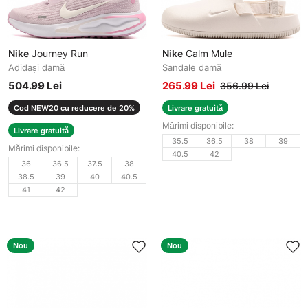
Nike
Journey Run
Nike
Calm Mule
Adidași damă
Sandale damă
504.99 Lei
265.99 Lei
356.99 Lei
Cod NEW20 cu reducere de 20%
Livrare gratuită
Mărimi disponibile:
Livrare gratuită
35.5
36.5
38
39
Mărimi disponibile:
40.5
42
36
36.5
37.5
38
38.5
39
40
40.5
41
42
Nou
Nou