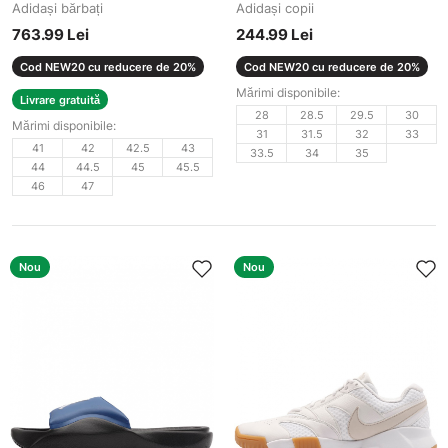
Adidași bărbați
Adidași copii
763.99 Lei
244.99 Lei
Cod NEW20 cu reducere de 20%
Cod NEW20 cu reducere de 20%
Mărimi disponibile:
Livrare gratuită
28
28.5
29.5
30
Mărimi disponibile:
31
31.5
32
33
41
42
42.5
43
33.5
34
35
44
44.5
45
45.5
46
47
Nou
Nou