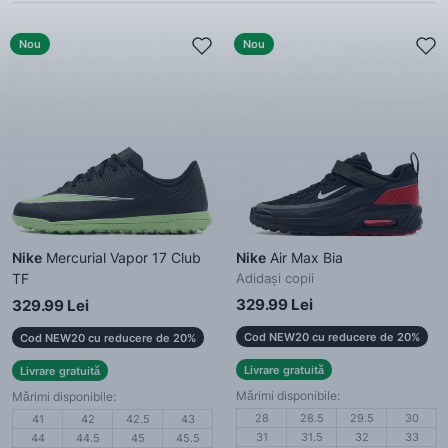
Nou
Nou
Nike
Mercurial Vapor 17 Club
Nike
Air Max Bia
TF
Adidași copii
Pantofi de fotbal bărbați
329.99 Lei
329.99 Lei
Cod NEW20 cu reducere de 20%
Cod NEW20 cu reducere de 20%
Livrare gratuită
Livrare gratuită
Mărimi disponibile:
Mărimi disponibile:
28
28.5
29.5
30
41
42
42.5
43
31
31.5
32
33
44
44.5
45
45.5