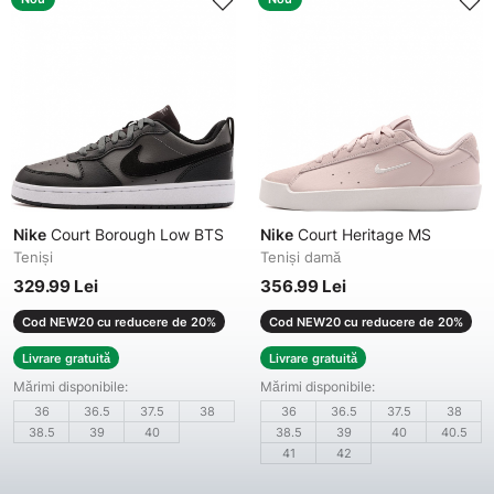
Nike
Court Borough Low BTS
Nike
Court Heritage MS
Teniși
Teniși damă
329.99 Lei
356.99 Lei
Cod NEW20 cu reducere de 20%
Cod NEW20 cu reducere de 20%
Livrare gratuită
Livrare gratuită
Mărimi disponibile:
Mărimi disponibile:
36
36.5
37.5
38
36
36.5
37.5
38
38.5
39
40
38.5
39
40
40.5
41
42