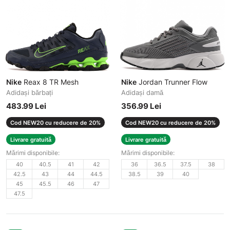
Nike
Reax 8 TR Mesh
Nike
Jordan Trunner Flow
Adidași bărbați
Adidași damă
483.99 Lei
356.99 Lei
Cod NEW20 cu reducere de 20%
Cod NEW20 cu reducere de 20%
Livrare gratuită
Livrare gratuită
Mărimi disponibile:
Mărimi disponibile:
40
40.5
41
42
36
36.5
37.5
38
42.5
43
44
44.5
38.5
39
40
45
45.5
46
47
47.5