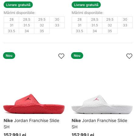
Livrare gratuită
Livrare gratuită
Mărimi disponibile:
Mărimi disponibile:
28
28.5
29.5
30
28
28.5
29.5
30
31
31.5
32
33
31
31.5
32
33
33.5
34
35
33.5
34
35
Nou
Nou
Nike
Jordan Franchise Slide
Nike
Jordan Franchise Slide
SH
SH
Șlapi bărbați
Șlapi bărbați
152.99 Lei
152.99 Lei