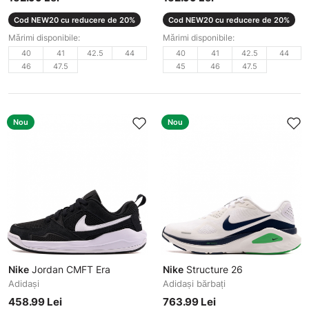
Cod NEW20 cu reducere de 20%
Cod NEW20 cu reducere de 20%
Mărimi disponibile:
Mărimi disponibile:
40
41
42.5
44
40
41
42.5
44
46
47.5
45
46
47.5
Nou
Nou
Nike
Jordan CMFT Era
Nike
Structure 26
Adidași
Adidași bărbați
458.99 Lei
763.99 Lei