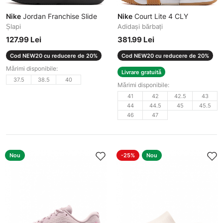
Nike
Jordan Franchise Slide
Nike
Court Lite 4 CLY
Șlapi
Adidași bărbați
127.99 Lei
381.99 Lei
Cod NEW20 cu reducere de 20%
Cod NEW20 cu reducere de 20%
Mărimi disponibile:
Livrare gratuită
37.5
38.5
40
Mărimi disponibile:
41
42
42.5
43
44
44.5
45
45.5
46
47
Nou
-25%
Nou