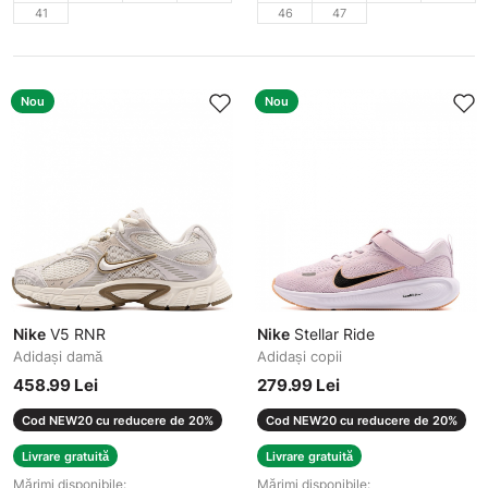
41
46
47
Nou
Nou
Nike
V5 RNR
Nike
Stellar Ride
Adidași damă
Adidași copii
458.99 Lei
279.99 Lei
Cod NEW20 cu reducere de 20%
Cod NEW20 cu reducere de 20%
Livrare gratuită
Livrare gratuită
Mărimi disponibile:
Mărimi disponibile: