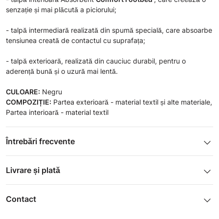
senzație și mai plăcută a piciorului;
- talpă intermediară realizată din spumă specială, care absoarbe
tensiunea creată de contactul cu suprafața;
- talpă exterioară, realizată din cauciuc durabil, pentru o
aderență bună și o uzură mai lentă.
CULOARE:
Negru
COMPOZIȚIE:
Partea exterioară - material textil și alte materiale,
Partea interioară - material textil
Întrebări frecvente
1. Descrierea produsului și fotografiile pe care le-ați furnizat
pe site corespund cu ceea ce voi primi?
Livrare și plată
Toate fotografiile și toate informațiile sunt pregătite și selectate
Noi, cei de la ShopSector, ne străduim să oferim rapiditate și
cu atenție pentru ca Clientul să aibă posibilitatea de a-și face o
profesionalism în livrarea comenzilor dumneavoastră, de aceea
idee cât mai clară și corectă a produsului dat. Vă garantăm că
Contact
folosim serviciile firmei de curierat
Fan Courier.
imaginile și informațiile corespund 100% cu ceea ce veți primi. În
Telefon: 031 433 5005
Livram în orice punct din România în termen de 2-3 zile
cele mai multe cazuri, clienții noștri susțin că atunci când primesc