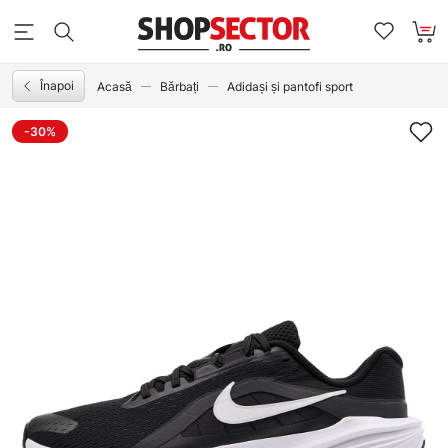
Înapoi
Acasă
Bărbați
Adidași și pantofi sport
-30%