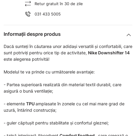
Retur gratuit în 30 de zile
031 433 5005
Informații despre produs
Dacă sunteți în căutarea unor adidași versatili și confortabili, care
sunt potriviți pentru orice tip de activitate,
Nike Downshifter 14
este alegerea potrivită!
Modelul te va prinde cu următoarele avantaje:
- Partea superioară realizată din material textil durabil, care
asigură o bună ventilație;
- elemente
TPU
amplasate în zonele cu cel mai mare grad de
uzură, întărind construcția;
- guler căptușit pentru stabilitate și confortul gleznei;
- talpă interioară Absorbent
Comfort Footbed
, care creează o