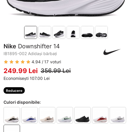
Nike
Downshifter 14
IB1895-002 Adidași bărbați
4.94
17
voturi
249.99 Lei
356.99 Lei
Economisești 107.00 Lei
Reducere
Culori disponibile: