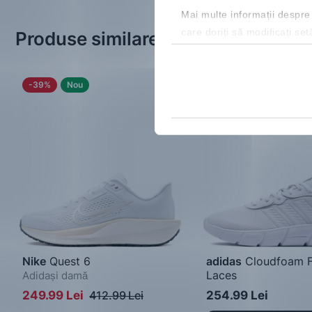
Mai multe informații despre
care doriți să modificați set
Produse similare
-39%
Nou
Nou
Nike
Quest 6
adidas
Cloudfoam F
Laces
Adidași damă
Adidași damă
249.99 Lei
412.99 Lei
254.99 Lei