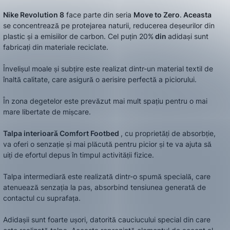
Nike Revolution 8
face parte din seria
Move to Zero
.
Aceasta
se concentrează pe protejarea naturii, reducerea deșeurilor din
plastic și a emisiilor de carbon. Cel puțin 20%
din
adidași sunt
fabricați din materiale reciclate.
Învelișul moale și subțire este realizat dintr-un material textil de
înaltă calitate, care asigură o aerisire perfectă a piciorului.
În zona degetelor este prevăzut mai mult spațiu pentru o mai
mare libertate de mișcare.
Talpa interioară Comfort Footbed
, cu proprietăți de absorbție,
va oferi o senzație și mai plăcută pentru picior și te va ajuta să
uiți de efortul depus în timpul activității fizice.
Talpa intermediară este realizată dintr-o spumă specială, care
atenuează senzația la pas, absorbind tensiunea generată de
contactul cu suprafața.
Adidașii sunt foarte ușori, datorită cauciucului special din care