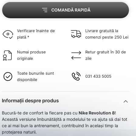
COMANDĂ RAPIDĂ
Verificare înainte de
Livrare gratuită la
plată *
comenzi peste 250 Lei
Numai produse
Retur gratuit în 30 de
originale
zile
Toate bunurile sunt
031 433 5005
disponibile
Informații despre produs
Bucură-te de confort la fiecare pas cu
Nike Revolution 8
!
Această versiune îmbunătățită a modelului te va ajuta să dai tot
ce ai mai bun la antrenament, contribuind în același timp la
protejarea naturii.