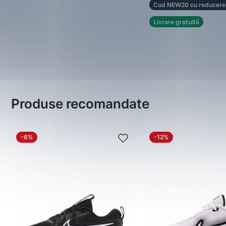
Cod NEW20 cu reducere
Livrare gratuită
Produse recomandate
-6%
-12%