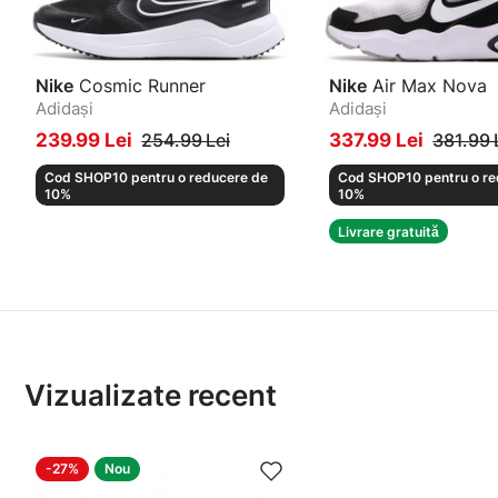
Nike
Cosmic Runner
Nike
Air Max Nova
Adidași
Adidași
239.99 Lei
254.99 Lei
337.99 Lei
381.99 
Cod SHOP10 pentru o reducere de
Cod SHOP10 pentru o re
10%
10%
Livrare gratuită
Vizualizate recent
-27%
Nou