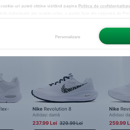
 cookie-uri puteți obține vizitând pagina
Politica de confidențialitat
ările individuale ale cookie-urilor, o puteți face din opțiunea de Pe
-28%
-21%
Personalizare
lex-
Nike
Revolution 8
Nike
Revo
Adidași damă
Adidași d
237.99 Lei
329.99 Lei
259.99 