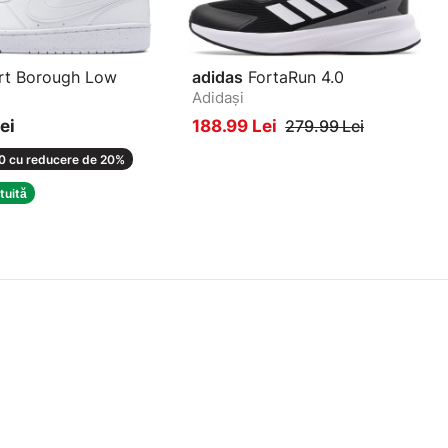
posibilitatea de a obține o imagine mai clară despre produs în
momentul primirii acestuia. În cazul în care nu îți place, îl poți
refuza imediat curierului.
t Borough Low
adidas
FortaRun 4.0
Dacă ai plătit comanda:
Adidași
În termen de 30 de zile ai dreptul să returnezi sau să schimbi
ceea ce ai comandat, dar numai dacă se află în starea în care l-
ei
188.99 Lei
279.99 Lei
ai primit de la noi. Produsul nu trebuie să fi fost purtat afară, ci
 cu reducere de 20%
doar probat în condiții casnice, iar ambalajul original și etichetele
nu trebuie să fie îndepărtate.
tuită
Dacă aceste condiții sunt îndeplinite, imediat ce îl primim înapoi
de la tine, vom face un schimb cu un model ales în prealabil de
tine sau îți vom rambursa valoarea integrală pe care ai plătit-o
pentru el.
SCHIMB
- dacă vrei să faci un schimb, completează formularul
care se află în secțiunea „SCHIMB SAU RETURNARE“. Alege
opțiunea „Schimb”. Schimbul este posibil doar pentru o altă
mărime a aceluiași model.
După completarea formularului vei primi un număr de AWB, cu
care să trimiți încălțămintea înapoi către noi. După ce primim
produsul și constatăm că este în stare comercială, în care l-ai
primit, vom trimite noua pereche.