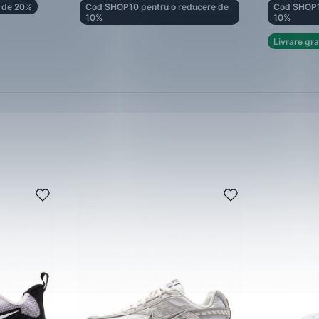
 de 20%
Cod SHOP10 pentru o reducere de
Cod SHOP1
10%
10%
Livrare gra