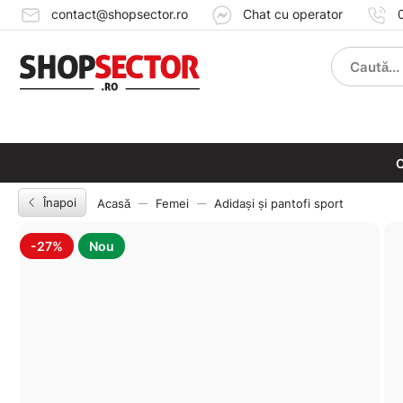
contact@shopsector.ro
Chat cu operator
C
Înapoi
Acasă
Femei
Adidași și pantofi sport
-27%
Nou