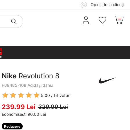
Opinii de la clienți
8
8
8
8
Nike
Revolution 8
HJ8485-108 Adidași damă
5.00
16
voturi
239.99 Lei
329.99 Lei
Economisești 90.00 Lei
Reducere