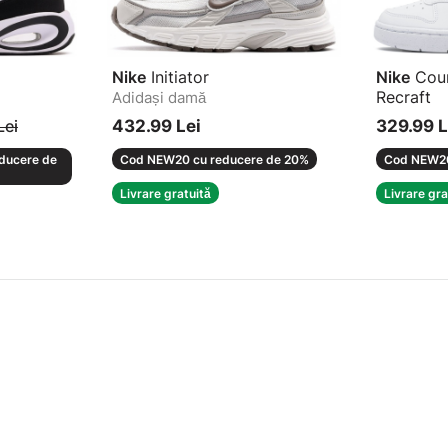
Nike
Initiator
Nike
Cour
Recraft
Adidași damă
Teniși
Lei
432.99 Lei
329.99 L
ducere de
Cod NEW20 cu reducere de 20%
Cod NEW20
Livrare gratuită
Livrare gra