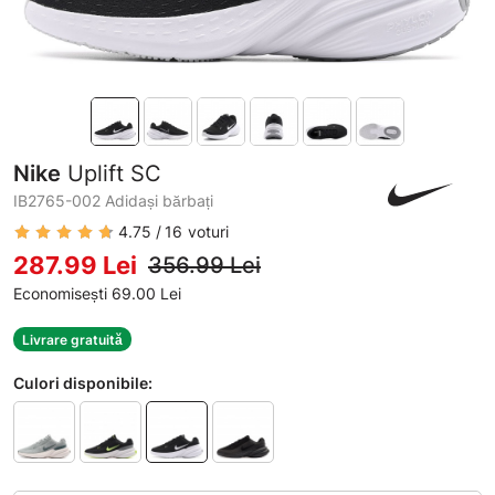
Nike
Uplift SC
IB2765-002 Adidași bărbați
4.75
16
voturi
287.99 Lei
356.99 Lei
Economisești 69.00 Lei
Livrare gratuită
Culori disponibile: