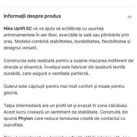
Informații despre produs
Nike Uplift SC
vă va ajuta să echilibrați cu ușurință
antrenamentele în aer liber, exercițiile la sală sau plimbările prin
oraș. Modelul combină stabilitatea, durabilitatea, flexibilitatea și
designul versatil.
Construcția este realizată pentru a susține mișcarea indiferent de
direcție și dinamică. Învelișul este fabricat din țesătură textilă
durabilă, care asigură o ventilație perfectă.
Gulerul este căptușit pentru mai mult confort și moale pentru
gleznă.
Talpa intermediară are un profil lat și evazat în zona călcâiului.
Acest lucru creează un sentiment de stabilitate. Construită din
spumă
Phylon
care reduce tensiunea creată de contactul cu
suprafața.