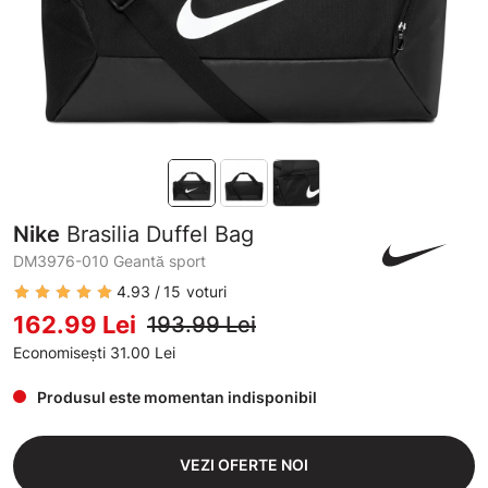
Nike
Brasilia Duffel Bag
DM3976-010 Geantă sport
4.93
15
voturi
162.99 Lei
193.99 Lei
Economisești 31.00 Lei
Produsul este momentan indisponibil
VEZI OFERTE NOI