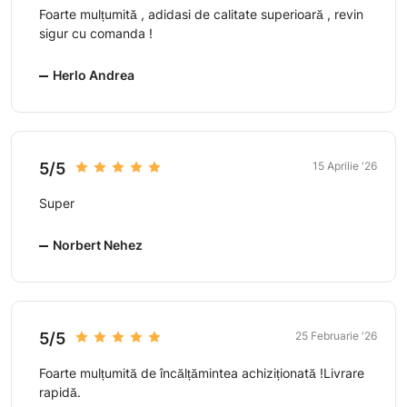
Foarte mulțumită , adidasi de calitate superioară , revin
sigur cu comanda !
Herlo Andrea
5/5
15 Aprilie '26
Super
Norbert Nehez
5/5
25 Februarie '26
Foarte mulțumită de încălțămintea achiziționată !Livrare
rapidă.