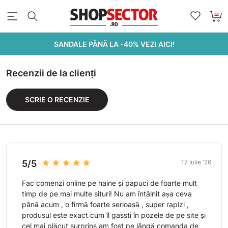
SANDALE PÂNĂ LA -40% VEZI AICI!
Recenzii de la clienți
SCRIE O RECENZIE
5/5
17 Iulie '26
Fac comenzi online pe haine și papuci de foarte mult
timp de pe mai multe situri! Nu am întâlnit așa ceva
până acum , o firmă foarte serioasă , super rapizi ,
produsul este exact cum îl gassti în pozele de pe site și
cel mai plăcut surprins am fost pe lângă comanda de