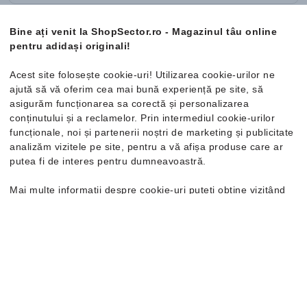
Bine ați venit la ShopSector.ro - Magazinul tâu online
PRECEDENTĂ
ÎNAINTE
pentru adidași originali!
Acest site folosește cookie-uri! Utilizarea cookie-urilor ne
1
2
ajută să vă oferim cea mai bună experiență pe site, să
asigurăm funcționarea sa corectă și personalizarea
conținutului și a reclamelor. Prin intermediul cookie-urilor
funcționale, noi și partenerii noștri de marketing și publicitate
analizăm vizitele pe site, pentru a vă afișa produse care ar
putea fi de interes pentru dumneavoastră.
Mai multe informații despre cookie-uri puteți obține vizitând
pagina
Politica de confidențialitate și cookie-uri
. În cazul în
care doriți să modificați setările individuale ale cookie-urilor,
Numai produse originale
o puteți face din opțiunea de Personalizare.
Buletin