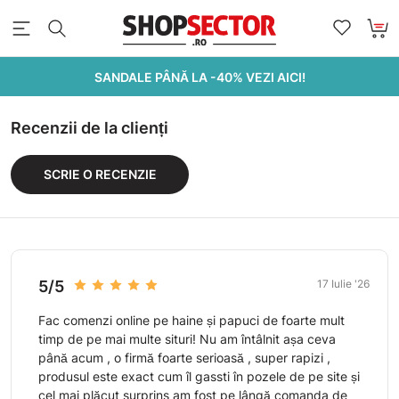
SANDALE PÂNĂ LA -40% VEZI AICI!
Recenzii de la clienți
SCRIE O RECENZIE
5/5
17 Iulie '26
Fac comenzi online pe haine și papuci de foarte mult
timp de pe mai multe situri! Nu am întâlnit așa ceva
până acum , o firmă foarte serioasă , super rapizi ,
produsul este exact cum îl gassti în pozele de pe site și
cel mai plăcut surprins am fost pe lângă comanda de