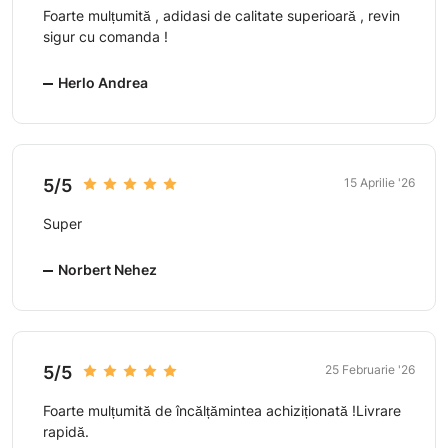
Foarte mulțumită , adidasi de calitate superioară , revin
sigur cu comanda !
Herlo Andrea
5/5
15 Aprilie '26
Super
Norbert Nehez
5/5
25 Februarie '26
Foarte mulțumită de încălțămintea achiziționată !Livrare
rapidă.