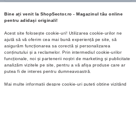
Bine ați venit la ShopSector.ro - Magazinul tâu online
PRECEDENTĂ
ÎNAINTE
pentru adidași originali!
Acest site folosește cookie-uri! Utilizarea cookie-urilor ne
1
2
ajută să vă oferim cea mai bună experiență pe site, să
asigurăm funcționarea sa corectă și personalizarea
conținutului și a reclamelor. Prin intermediul cookie-urilor
funcționale, noi și partenerii noștri de marketing și publicitate
analizăm vizitele pe site, pentru a vă afișa produse care ar
putea fi de interes pentru dumneavoastră.
Mai multe informații despre cookie-uri puteți obține vizitând
pagina
Politica de confidențialitate și cookie-uri
. În cazul în
care doriți să modificați setările individuale ale cookie-urilor,
Retur gratuit în 30 de zile
o puteți face din opțiunea de Personalizare.
Buletin