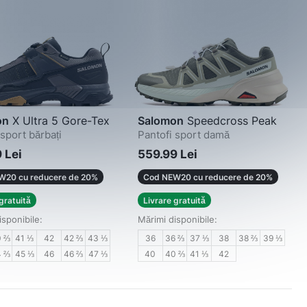
on
X Ultra 5 Gore-Tex
Salomon
Speedcross Peak
 sport bărbați
Pantofi sport damă
 Lei
559.99 Lei
W20 cu reducere de 20%
Cod NEW20 cu reducere de 20%
gratuită
Livrare gratuită
isponibile:
Mărimi disponibile:
0 ⅔
41 ⅓
42
42 ⅔
43 ⅓
36
36 ⅔
37 ⅓
38
38 ⅔
39 ⅓
4 ⅔
45 ⅓
46
46 ⅔
47 ⅓
40
40 ⅔
41 ⅓
42