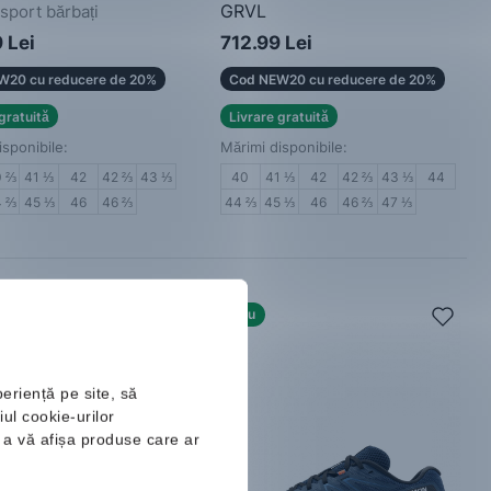
GRVL
 sport bărbați
Adidași bărbați
 Lei
712.99 Lei
W20 cu reducere de 20%
Cod NEW20 cu reducere de 20%
gratuită
Livrare gratuită
isponibile:
Mărimi disponibile:
0 ⅔
41 ⅓
42
42 ⅔
43 ⅓
40
41 ⅓
42
42 ⅔
43 ⅓
44
4 ⅔
45 ⅓
46
46 ⅔
44 ⅔
45 ⅓
46
46 ⅔
47 ⅓
Nou
periență pe site, să
ul cookie-urilor
ru a vă afișa produse care ar