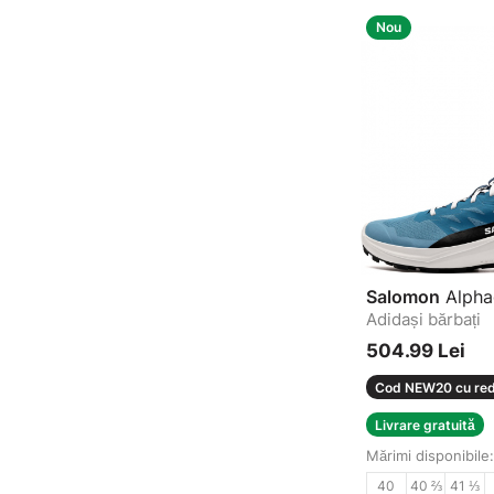
Nou
Salomon
Alpha
Adidași bărbați
504.99 Lei
Cod NEW20 cu red
Livrare gratuită
Mărimi disponibile:
40
40 ⅔
41 ⅓