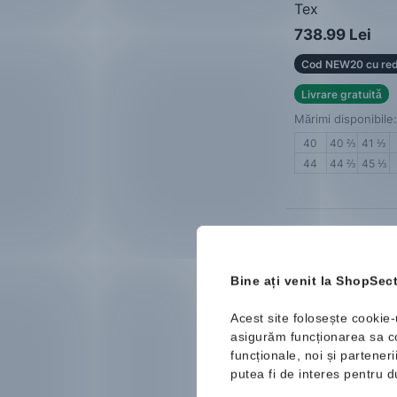
Tex
Pantofi sport bă
738.99 Lei
Cod NEW20 cu red
Livrare gratuită
Mărimi disponibile:
40
40 ⅔
41 ⅓
44
44 ⅔
45 ⅓
Nou
Bine ați venit la ShopSect
Acest site folosește cookie-
asigurăm funcționarea sa cor
funcționale, noi și partener
putea fi de interes pentru