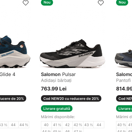
Nou
Nou
Glide 4
Salomon
Pulsar
Salom
Adidași bărbați
Pantofi
763.99 Lei
814.99
ucere de 20%
Cod NEW20 cu reducere de 20%
Cod NE
Livrare gratuită
Livrare 
Mărimi disponibile:
Mărimi d
43 ⅓
44
44 ⅔
40
41 ⅓
42
42 ⅔
43 ⅓
44
40 ⅔
4
44 ⅔
45 ⅓
46
47 ⅓
44 ⅔
4