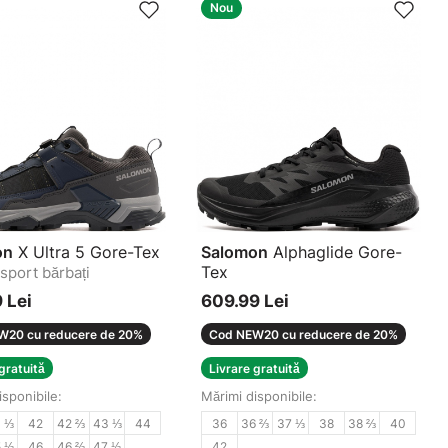
Nou
on
X Ultra 5 Gore-Tex
Salomon
Alphaglide Gore-
Tex
 sport bărbați
Adidași damă
 Lei
609.99 Lei
W20 cu reducere de 20%
Cod NEW20 cu reducere de 20%
gratuită
Livrare gratuită
isponibile:
Mărimi disponibile:
1 ⅓
42
42 ⅔
43 ⅓
44
36
36 ⅔
37 ⅓
38
38 ⅔
40
5 ⅓
46
46 ⅔
47 ⅓
42