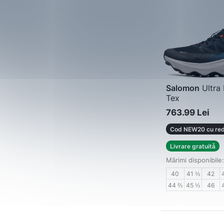
Salomon
Ultra 
Tex
Adidași bărbați
763.99 Lei
Cod NEW20 cu red
Livrare gratuită
Mărimi disponibile:
40
41 ⅓
42
44 ⅔
45 ⅓
46