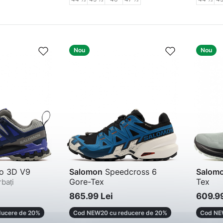
Nou
Nou
o 3D V9
Salomon
Speedcross 6
Salom
Gore-Tex
Tex
rbați
Pantofi sport bărbați
Adidaș
865.99 Lei
609.99
ucere de 20%
Cod NEW20 cu reducere de 20%
Cod NE