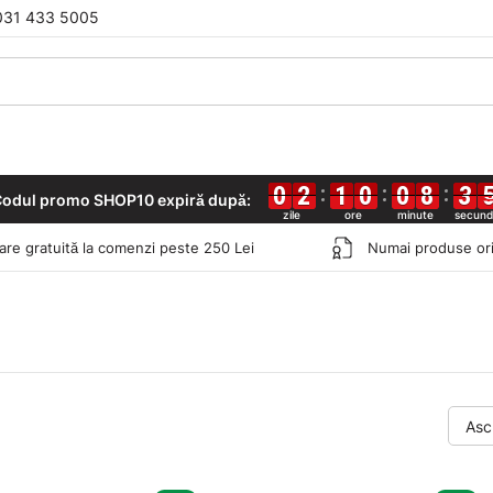
031 433 5005
0
0
0
0
2
2
2
2
1
1
1
1
0
0
0
0
0
0
0
0
8
8
8
8
3
3
3
3
odul promo SHOP10 expiră după:
rare gratuită la comenzi peste 250 Lei
Numai produse ori
Asc