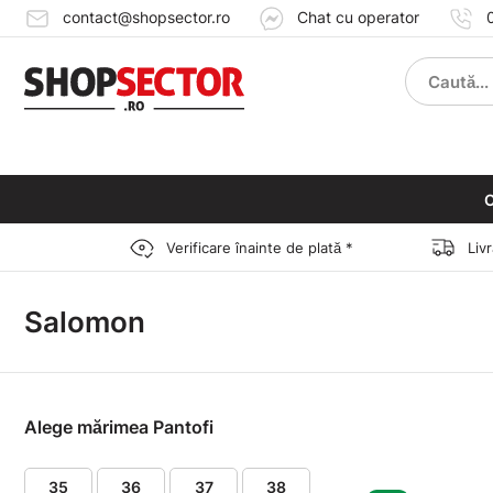
contact@shopsector.ro
Chat cu operator
C
Verificare înainte de plată *
Liv
Salomon
Alege mărimea Pantofi
35
36
37
38