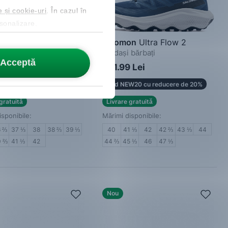
e și cookie-uri
. În cazul în
rsonalizare.
on
Ultra Flow 2 Gore-
Salomon
Ultra Flow 2
Adidași bărbați
Acceptă
i damă
 Lei
661.99 Lei
W20 cu reducere de 20%
Cod NEW20 cu reducere de 20%
gratuită
Livrare gratuită
isponibile:
Mărimi disponibile:
6 ⅔
37 ⅓
38
38 ⅔
39 ⅓
40
41 ⅓
42
42 ⅔
43 ⅓
44
0 ⅔
41 ⅓
42
44 ⅔
45 ⅓
46
47 ⅓
Nou