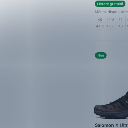
Bej
Livrare gratuită
Mărimi disponibile:
Violet
40
41 ⅓
42
Portocaliu
44 ⅔
45 ⅓
46
Multicolor
Roz pal
Nou
Salomon
X Ult