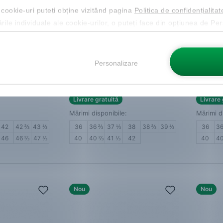
 cookie-uri puteți obține vizitând pagina
Politica de confidențialitat
ările individuale ale cookie-urilor, o puteți face din opțiunea de Pe
is 2
Salomon
Ultra Flow 2 Gore-
Salom
Tex
Tex
Adidași damă
Adidaș
Personalizare
763.99 Lei
763.99
ucere de 20%
Cod NEW20 cu reducere de 20%
Cod NE
Livrare gratuită
Livrare 
Mărimi disponibile:
Mărimi d
42
42 ⅔
43 ⅓
36
36 ⅔
37 ⅓
38
38 ⅔
39 ⅓
36
3
46
46 ⅔
47 ⅓
40
40 ⅔
41 ⅓
42
40
4
Nou
Nou