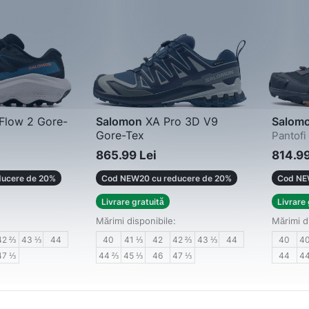
Flow 2 Gore-
Salomon
XA Pro 3D V9
Salom
Gore-Tex
Pantofi
Pantofi sport bărbați
865.99 Lei
814.99
ucere de 20%
Cod NEW20 cu reducere de 20%
Cod NE
Livrare gratuită
Livrare 
Mărimi disponibile:
Mărimi d
42 ⅔
43 ⅓
44
40
41 ⅓
42
42 ⅔
43 ⅓
44
40
4
47 ⅓
44 ⅔
45 ⅓
46
47 ⅓
44
4