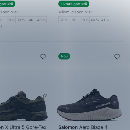
gratuită
Livrare gratuită
isponibile:
Mărimi disponibile:
38
38 ⅔
39 ⅓
40
40 ⅔
37 ⅓
38
38 ⅔
40 ⅔
41 ⅓
42
Nou
on
X Ultra 5 Gore-Tex
Salomon
Aero Blaze 4