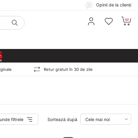
Opinii de la clienți
4
4
4
4
ginale
Retur gratuit în 30 de zile
unde filtrele
Sortează după