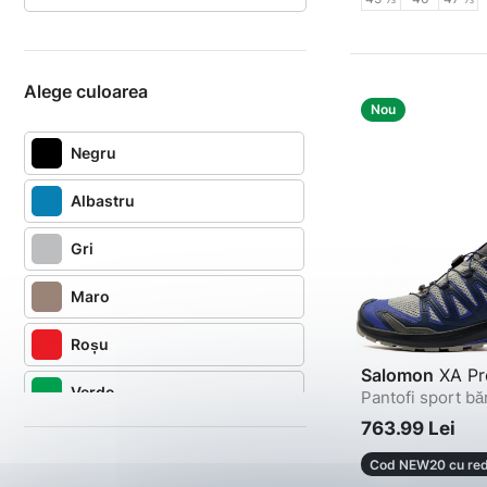
Alege culoarea
Nou
Negru
Albastru
Gri
Maro
Roșu
Salomon
XA Pr
Verde
Pantofi sport bă
763.99 Lei
Bleumarin
Cod NEW20 cu red