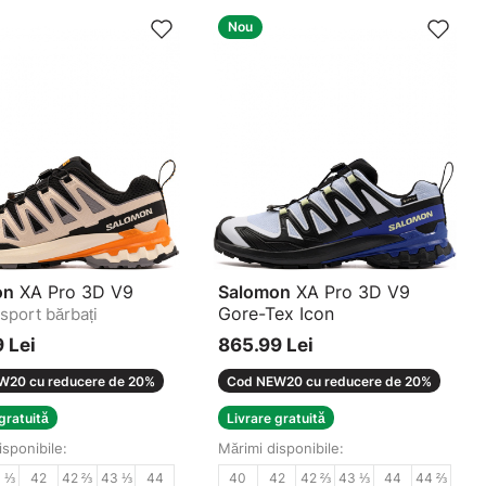
Nou
on
XA Pro 3D V9
Salomon
XA Pro 3D V9
Gore-Tex Icon
 sport bărbați
Pantofi sport bărbați
 Lei
865.99 Lei
W20 cu reducere de 20%
Cod NEW20 cu reducere de 20%
gratuită
Livrare gratuită
isponibile:
Mărimi disponibile:
1 ⅓
42
42 ⅔
43 ⅓
44
40
42
42 ⅔
43 ⅓
44
44 ⅔