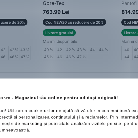
Gore-Tex
Pantofi
rbați
Adidași bărbați
763.99 Lei
814.99
ucere de 20%
Cod NEW20 cu reducere de 20%
Cod NE
Livrare gratuită
Livrare 
Mărimi disponibile:
Mărimi d
42
42 ⅔
43 ⅓
40 ⅔
42
42 ⅔
43 ⅓
44
44 ⅔
40
4
46
46 ⅔
47 ⅓
45 ⅓
46
46 ⅔
47 ⅓
44
4
Nou
Nou
or.ro - Magazinul tâu online pentru adidași originali!
uri! Utilizarea cookie-urilor ne ajută să vă oferim cea mai bună ex
ectă și personalizarea conținutului și a reclamelor. Prin intermedi
ii noștri de marketing și publicitate analizăm vizitele pe site, pent
 dumneavoastră.