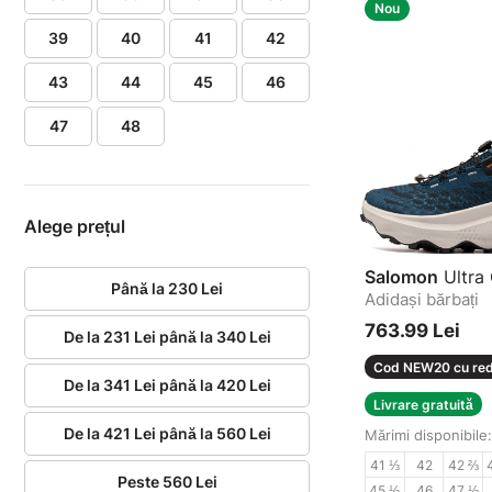
Nou
39
40
41
42
43
44
45
46
47
48
Alege prețul
Salomon
Ultra 
Până la 230 Lei
Adidași bărbați
763.99 Lei
De la 231 Lei până la 340 Lei
Cod NEW20 cu red
De la 341 Lei până la 420 Lei
Livrare gratuită
De la 421 Lei până la 560 Lei
Mărimi disponibile:
41 ⅓
42
42 ⅔
Peste 560 Lei
45 ⅓
46
47 ⅓