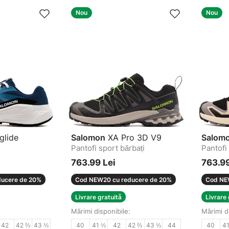
Nou
Nou
glide
Salomon
XA Pro 3D V9
Salom
Pantofi sport bărbați
Pantofi
763.99 Lei
763.99
ucere de 20%
Cod NEW20 cu reducere de 20%
Cod NE
Livrare gratuită
Livrare 
Mărimi disponibile:
Mărimi d
42
42 ⅔
43 ⅓
40
41 ⅓
42
42 ⅔
43 ⅓
44
40
4