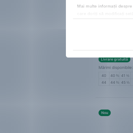
Mai multe informații despre
care doriți să modificați set
Salomon
Genes
Adidași bărbați
763.99 Lei
Cod NEW20 cu red
Livrare gratuită
Mărimi disponibile:
40
40 ⅔
41 ⅓
44
44 ⅔
45 ⅓
Nou