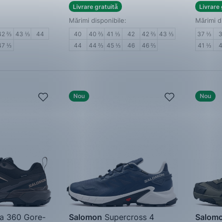
Livrare gratuită
Livrare 
Mărimi disponibile:
Mărimi d
42 ⅔
43 ⅓
44
40
40 ⅔
41 ⅓
42
42 ⅔
43 ⅓
37 ⅓
47 ⅓
44
44 ⅔
45 ⅓
46
46 ⅔
41 ⅓
Nou
Nou
ra 360 Gore-
Salomon
Supercross 4
Salom