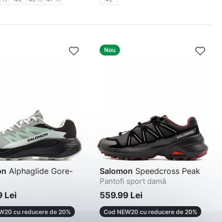
Nou
on
Alphaglide Gore-
Salomon
Speedcross Peak
Pantofi sport damă
i damă
 Lei
559.99 Lei
W20 cu reducere de 20%
Cod NEW20 cu reducere de 20%